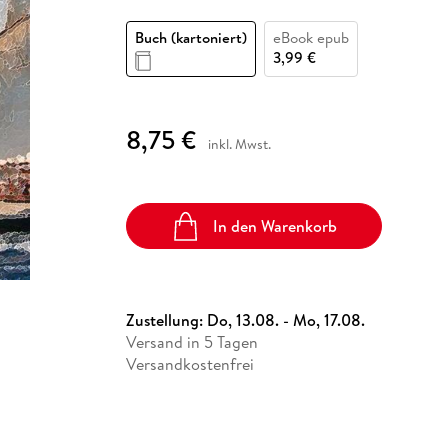
Fremdsprachige Bücher
n Lernhilfen
 Jugendbücher
eiber
Hörbuch Downloads im Bundle
cher
 Vergleich
 Puzzlezubehör
Lernen
New Adult
STABILO
Taschenbücher
Buch (kartoniert)
eBook epub
hilfen
hriller
 Backen
er
lender
Ratgeber
3,99 €
op
hriller
Romance
Sachbücher
8,75 €
precher:innen
inkl. Mwst.
Science Fiction
Fremdsprachige Bücher
In den Warenkorb
Zustellung:
Do, 13.08. - Mo, 17.08.
Versand in 5 Tagen
Versandkostenfrei