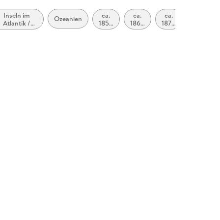
Inseln im
ca.
ca.
ca.
ca.
Ozeanien
Atlantik /
1850
1860
1870
1880
olarregionen
bis
bis
bis
bis
ca.
ca.
ca.
ca.
1859
1869
1879
1889