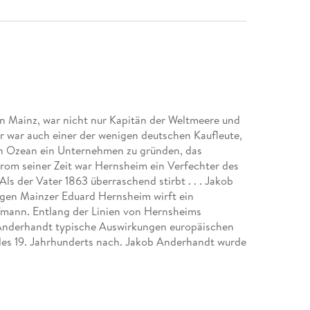
n Mainz, war nicht nur Kapitän der Weltmeere und
er war auch einer der wenigen deutschen Kaufleute,
llen Ozean ein Unternehmen zu gründen, das
trom seiner Zeit war Hernsheim ein Verfechter des
Als der Vater 1863 überraschend stirbt . . . Jakob
igen Mainzer Eduard Hernsheim wirft ein
ufmann. Entlang der Linien von Hernsheims
nderhandt typische Auswirkungen europäischen
des 19. Jahrhunderts nach. Jakob Anderhandt wurde
iftsteller im Großraum Sydney (Australien). Während
 einem Frachtschiff der Hamburg Südamerikanischen
uch mehrere Südsee-Inseln. Anderhandts Biographie
nd in allen einschlägigen Fachzeitschriften