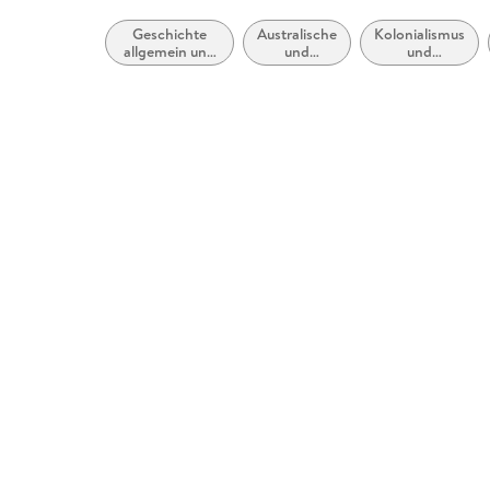
Geschichte
Australische
Kolonialismus
allgemein und
und
und
Weltgeschichte
Pazifische
Imperialismus
Geschichte