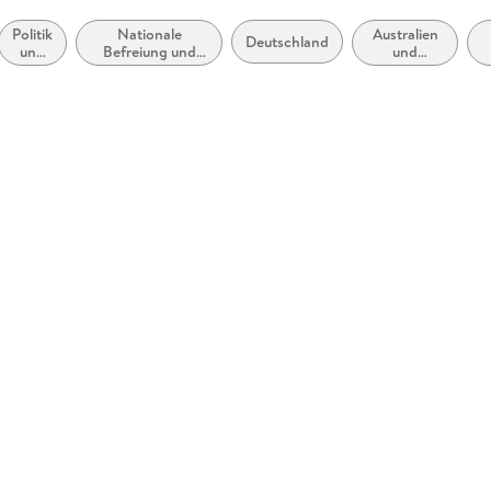
Politik
Nationale
Australien
Deutschland
und
Befreiung und
und
Staat
Unabhängigkeit,
Neuseeland
P
Postkolonialismus
/ Aotearoa