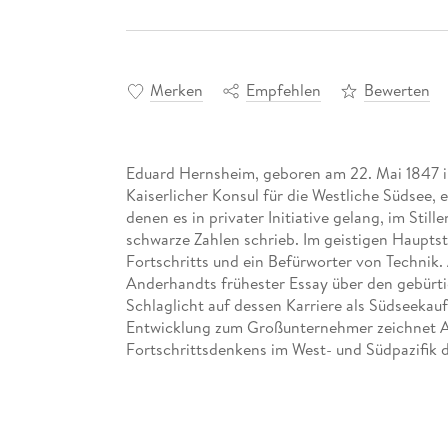
Merken
Empfehlen
Bewerten
Eduard Hernsheim, geboren am 22. Mai 1847 i
Kaiserlicher Konsul für die Westliche Südsee, 
denen es in privater Initiative gelang, im Sti
schwarze Zahlen schrieb. Im geistigen Haupts
Fortschritts und ein Befürworter von Technik. 
Anderhandts frühester Essay über den gebürt
Schlaglicht auf dessen Karriere als Südseeka
Entwicklung zum Großunternehmer zeichnet A
Fortschrittsdenkens im West- und Südpazifik 
1967 in Bonn geboren und lebt als freier Schr
seiner ersten Weltreise als Überarbeiter auf
Dampfschiffahrts-Gesellschaft passierte er a
über den Südseekaufmann Eduard Hernsheim fa