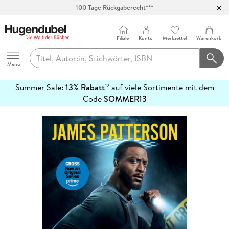
100 Tage Rückgaberecht***
Abholung in über 100 Filialen
Filiale
Konto
Merkzettel
Warenkorb
Hugendubel
Menu
Summer Sale:
13% Rabatt
auf viele Sortimente mit dem
12
mehr
Code
SOMMER13
erfahren