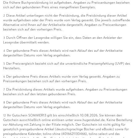
Die frühere Buchpreisbindung ist aufgehoben. Angaben zu Preissenkungen beziehen
sich auf den gebundenen Preis eines mangelfreien Exemplars.
Diese Artikel unterliegen nicht der Preisbindung, die Preisbindung dieser Artikel
2
wurde aufgehoben oder der Preis wurde vom Verlag gesenkt. Die jeweils zutreffende
Alternative wird Ihnen auf der Artikelseite dargestellt. Angaben zu Preissenkungen
beziehen sich auf den vorherigen Preis.
Durch Öffnen der Leseprobe willigen Sie ein, dass Daten an den Anbieter der
3
Leseprobe übermittelt werden.
Der gebundene Preis dieses Artikels wird nach Ablauf des auf der Artikelseite
4
dargestellten Datums vom Verlag angehoben.
Der Preisvergleich bezieht sich auf die unverbindliche Preisempfehlung (UVP) des
5
Herstellers.
Der gebundene Preis dieses Artikels wurde vom Verlag gesenkt. Angaben zu
6
Preissenkungen beziehen sich auf den vorherigen Preis.
Die Preisbindung dieses Artikels wurde aufgehoben. Angaben zu Preissenkungen
7
beziehen sich auf den letzten gebundenen Preis.
Der gebundene Preis dieses Artikels wird nach Ablauf des auf der Artikelseite
8
dargestellten Datums vom Verlag angehoben.
Ihr Gutschein SOMMER13 gilt bis einschließlich 10.08.2026. Sie können den
12
Gutschein ausschließlich online einlösen unter www.hugendubel.de. Keine Bestellung
zur Abholung mit Zahlung in der Filiale möglich. Der Gutschein ist nicht gültig für
gesetzlich preisgebundene Artikel (deutschsprachige Bücher und eBooks) sowie für
preisgebundene Kalender, tolino shine (4016621130466), tolino select und das