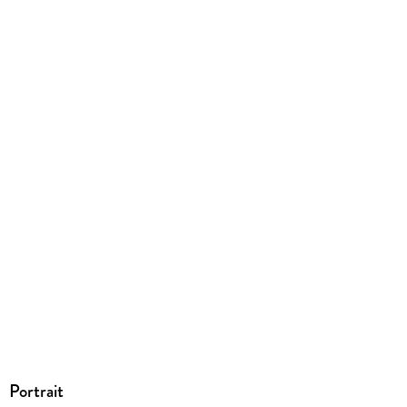
208/137/33 mm
ISBN
9780316608381
Portrait