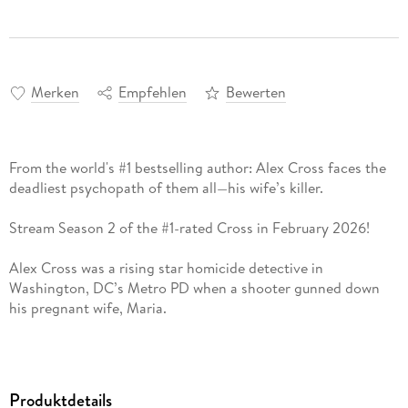
Merken
Empfehlen
Bewerten
From the world's #1 bestselling author: Alex Cross faces the
deadliest psychopath of them all—his wife’s killer.
Stream Season 2 of the #1-rated Cross in February 2026!
Alex Cross was a rising star homicide detective in
Washington, DC’s Metro PD when a shooter gunned down
his pregnant wife, Maria.
In the years since, Alex has built a career as a forensic
psychologist, first at the FBI and then in private practice, all
the while nursing his vengeance against the unknown killer
Produktdetails
who made him a widower and a single father.