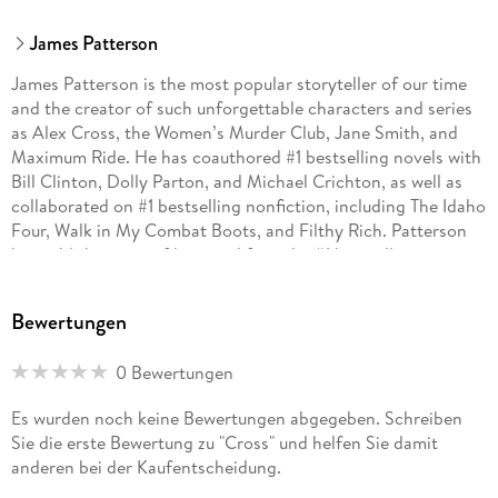
James Patterson
James Patterson is the most popular storyteller of our time
and the creator of such unforgettable characters and series
as Alex Cross, the Women’s Murder Club, Jane Smith, and
Maximum Ride. He has coauthored #1 bestselling novels with
Bill Clinton, Dolly Parton, and Michael Crichton, as well as
collaborated on #1 bestselling nonfiction, including The Idaho
Four, Walk in My Combat Boots, and Filthy Rich. Patterson
has told the story of his own life in the #1 bestselling
autobiography James Patterson by James Patterson. He is
the recipient of an Edgar Award, ten Emmy Awards, the
Bewertungen
Literarian Award from the National Book Foundation, and
the National Humanities Medal.
0 Bewertungen
Es wurden noch keine Bewertungen abgegeben. Schreiben
Sie die erste Bewertung zu "Cross" und helfen Sie damit
anderen bei der Kaufentscheidung.