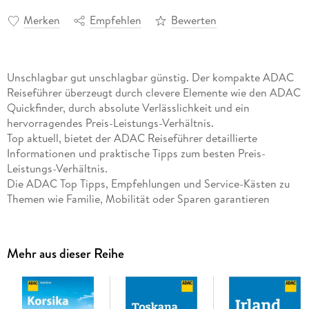
Merken
Empfehlen
Bewerten
Unschlagbar gut unschlagbar günstig. Der kompakte ADAC
Reiseführer überzeugt durch clevere Elemente wie den ADAC
Quickfinder, durch absolute Verlässlichkeit und ein
hervorragendes Preis-Leistungs-Verhältnis.
Top aktuell, bietet der ADAC Reiseführer detaillierte
Informationen und praktische Tipps zum besten Preis-
Leistungs-Verhältnis.
Die ADAC Top Tipps, Empfehlungen und Service-Kästen zu
Themen wie Familie, Mobilität oder Sparen garantieren
ungetrübtes Reisevergnügen. Der ADAC Quickfinder führt
Sie direkt zu Ihren persönlichen Urlaubshighlights, und mit
den Outdoor-Tipps unserer Autoren sind Sie auch in Corona-
Mehr aus dieser Reihe
Zeiten sicher in der Destination unterwegs.
Für perfekte Orientierung vor Ort sorgen große
Klappenkarten im Umschlag, zahlreiche Pläne im Innenteil
sowie Informationen zu Parkmöglichkeiten und