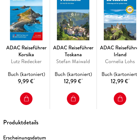
Verkehrsmitteln.
ADAC: Gut informiert, besser reisen.
Inhaltsverzeichnis
Hinweis zur Optimierung
ADAC Reiseführer
ADAC Reiseführer
ADAC Reiseführe
Impressum
Korsika
Toskana
Irland
Anleitung zur eBook-Nutzung
Lutz Redecker
Stefan Maiwald
Cornelia Lohs
Symbole Allgemein
ADAC Top Tipps
Buch (kartoniert)
Buch (kartoniert)
Buch (kartoniert)
ADAC Empfehlungen
9,99 €
12,99 €
12,99 €
*
*
*
Drei Tage auf Rügen
3-mal draußen
Impressionen von Rügen
Auf einen Blick
ADAC Quickfinder
Unterwegs
Produktdetails
ADAC Service Rügen
Rügen von A-Z
Festivals und Events
Erscheinungsdatum