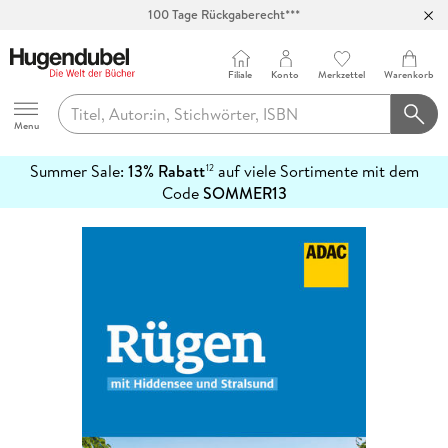
100 Tage Rückgaberecht***
Abholung in über 100 Filialen
Filiale
Konto
Merkzettel
Warenkorb
Hugendubel
Menu
Summer Sale:
13% Rabatt
auf viele Sortimente mit dem
12
mehr
Code
SOMMER13
erfahren