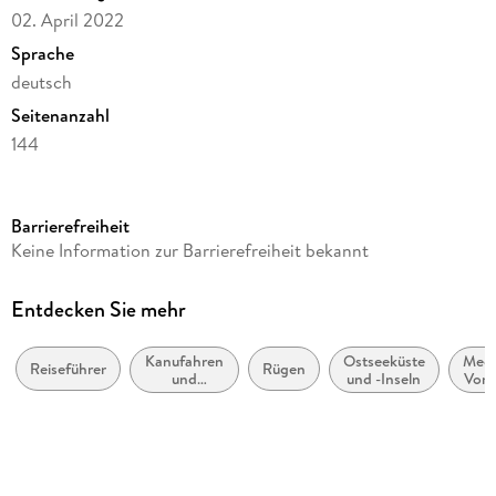
Chronik
02. April 2022
Mobil vor Ort
Sprache
Übersichtskarten
deutsch
Seitenanzahl
144
Reihe
ADAC Reiseführer
Barrierefreiheit
Autor/Autorin
Keine Information zur Barrierefreiheit bekannt
Janet Lindemann, Katja Gartz
Verlag/Hersteller
Entdecken Sie mehr
ADAC Reiseführer
Kanufahren
Ostseeküste
Meck
Produktart
Reiseführer
Rügen
und
und -Inseln
Vor
kartoniert
Kajakfahren
Gewicht
221 g
Größe (L/B/H)