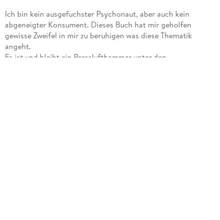
Ich bin kein ausgefuchster Psychonaut, aber auch kein
abgeneigter Konsument. Dieses Buch hat mir geholfen
gewisse Zweifel in mir zu beruhigen was diese Thematik
angeht.
Es ist und bleibt ein Presslufthammer unter den
psychologischen Hilfestellungen die es da so gibt in der Welt.
Das sollte einem definitiv immer bewusst sein.
Nichtsdestotrotz, bei vernunftgeleiteter Herangehensweise
kann es ein absolut wirksamer Weg sein. Dabei unterstützt
einem dieses Buch einfach sehr gut.
Das Buch ist herrlich locker geschrieben, aber bringt doch
bei Bedarf die notwendige Ernsthaftigkeit mit. So wie es im
Leben sein sollte. Ich musste oft lachen über die vielen
Wortanspielungen (falls es dieses Wort denn gibt), seinen
Erfahrungen verglichen mit meinen bescheidenen und war
auch überrascht von den doch schon zu Hauf verfügbaren
empirischen Daten.
Das Buch ist gut strukturiert und hilft denke ich jedem oder
jeder weiter, die eine Grundlage zur Entscheidungsfindung
benötigen ob sie es mit psychedelischen Substanzen