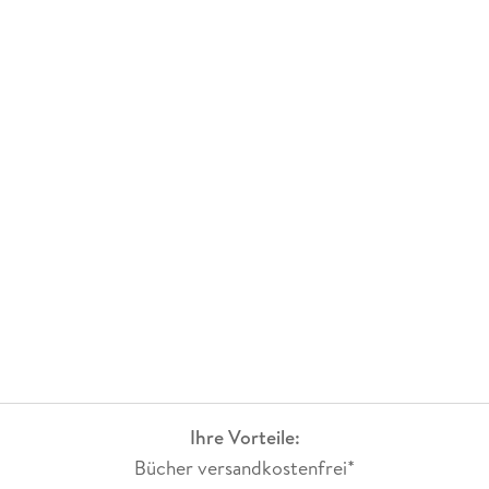
probieren sollten oder nicht;
als auch für Leute, die sich eine erweiterte Grundlage für
diese Art der Erfahrung schaffen wollen.
Danke an Jascha Renner,
danke an alle Personen die hinter Jascha Renner stehen,
danke an den Arkana-Verlag
für die möglich machung dieses Buches.
Großartig!
Ihre Vorteile:
Bücher versandkostenfrei*