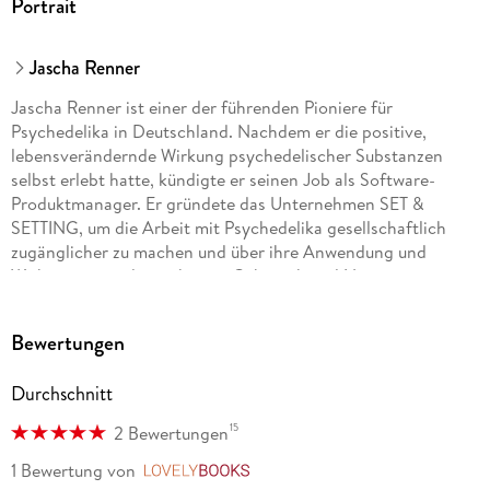
Portrait
Jascha Renner
Jascha Renner ist einer der führenden Pioniere für
Psychedelika in Deutschland. Nachdem er die positive,
lebensverändernde Wirkung psychedelischer Substanzen
selbst erlebt hatte, kündigte er seinen Job als Software-
Produktmanager. Er gründete das Unternehmen SET &
SETTING, um die Arbeit mit Psychedelika gesellschaftlich
zugänglicher zu machen und über ihre Anwendung und
Wirkung sowie den richtigen Gebrauch und Nutzen
aufzuklären. Der Autor betreibt einen erfolgreichen YouTube-
Kanal und hostet einen Podcast.
Bewertungen
Durchschnitt
15
2 Bewertungen
1 Bewertung
von
LovelyBooks