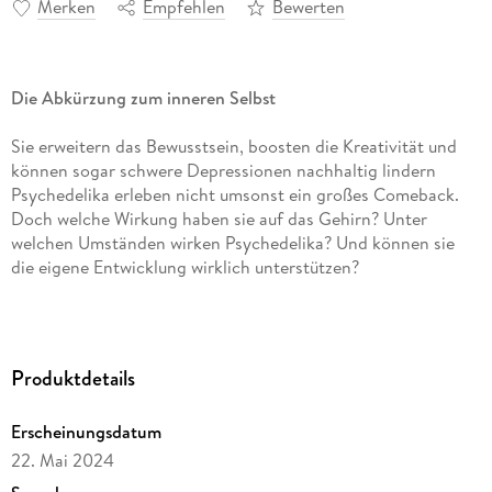
Merken
Empfehlen
Bewerten
Die Abkürzung zum inneren Selbst
Sie erweitern das Bewusstsein, boosten die Kreativität und
können sogar schwere Depressionen nachhaltig lindern
Psychedelika erleben nicht umsonst ein großes Comeback.
Doch welche Wirkung haben sie auf das Gehirn? Unter
welchen Umständen wirken Psychedelika? Und können sie
die eigene Entwicklung wirklich unterstützen?
Alles, was wir über das Thema wissen müssen, beantwortet
Jascha Renner in seinem umfassenden Buch. Schonungslos
ehrlich erzählt er von seinen eigenen psychedelischen
Produktdetails
Erfahrungen und wie sie sein Leben im Eiltempo zum
Besseren wandelten. So konnte der Autor LSD, Ketamin &
Erscheinungsdatum
Co. als Abkürzung zu mehr Lebensfreude, Freiheit und
22. Mai 2024
Authentizität für sich nutzen. Seine Überzeugung:
Psychedelika sind echte Gamechanger für ein erfülltes,