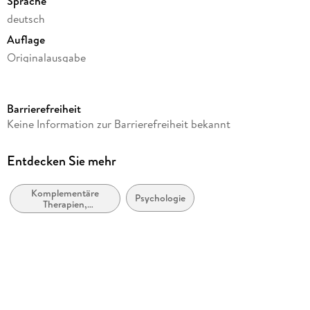
Sprache
glückliches Leben.
deutsch
Auflage
Originalausgabe
Seitenanzahl
316
Barrierefreiheit
Autor/Autorin
Keine Information zur Barrierefreiheit bekannt
Jascha Renner
Verlag/Hersteller
Entdecken Sie mehr
ARKANA Verlag
Komplementäre
Produktart
Psychologie
Therapien,
kartoniert
Heilverfahren und
Gesundheit
Gewicht
402 g
Größe (L/B/H)
215/139/31 mm