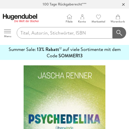
100 Tage Rückgaberecht***
Abholung in über 100 Filialen
Filiale
Konto
Merkzettel
Warenkorb
Hugendubel
Menu
Summer Sale:
13% Rabatt
auf viele Sortimente mit dem
12
mehr
Code
SOMMER13
erfahren