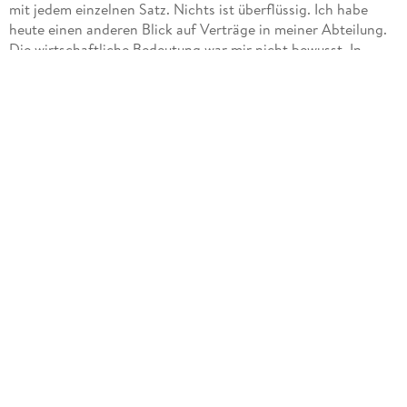
mit jedem einzelnen Satz. Nichts ist überflüssig. Ich habe
heute einen anderen Blick auf Verträge in meiner Abteilung.
Die wirtschaftliche Bedeutung war mir nicht bewusst. In
Kapitel 6 (Realisierung) ist außerdem ein schöner Fahrplan
zur Umsetzung enthalten. Einfach mal lesen!