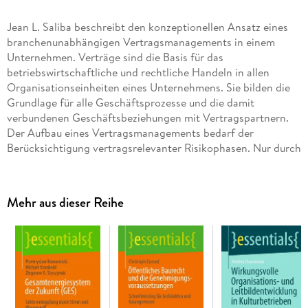
Jean L. Saliba beschreibt den konzeptionellen Ansatz eines
branchenunabhängigen Vertragsmanagements in einem
Unternehmen. Verträge sind die Basis für das
betriebswirtschaftliche und rechtliche Handeln in allen
Organisationseinheiten eines Unternehmens. Sie bilden die
Grundlage für alle Geschäftsprozesse und die damit
verbundenen Geschäftsbeziehungen mit Vertragspartnern.
Der Aufbau eines Vertragsmanagements bedarf der
Berücksichtigung vertragsrelevanter Risikophasen. Nur durch
die planerische Berücksichtigung aller Lebensphasen eines
Vertrags und das Ergreifen von präventiven, aktiven und
reaktiven Maßnahmen im Zusammenhang mit Verträgen
Mehr aus dieser Reihe
können rechtliche Pflichten bedient, relevante Risiken
vermieden und Potenziale signifikant gehoben werden.
Inhaltsverzeichnis
Grundbegriffe des Vertragsmanagements. -
Vertragsverhältnisse in Unternehmen. - Erfordernis zum