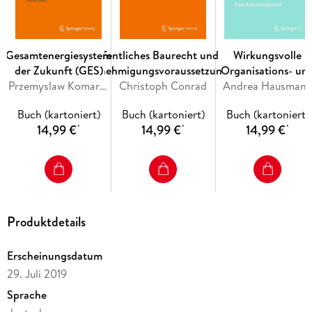
Vorhalten eines Vertragsmanagement-Systems. -
Strategische Vorüberlegungen zum Vertragsmanagement
und Realisierung.
Gesamtenergiesystem
Öffentliches Baurecht und die
Wirkungsvolle
der Zukunft (GES)
Genehmigungsvoraussetzungen
Organisations- un
Przemyslaw Komarnicki, Michael Kranhold, Zbigniew A. Styczynski
Christoph Conrad
Leitbildentwicklun
Andrea Hausman
in Kulturbetriebe
Buch (kartoniert)
Buch (kartoniert)
Buch (kartoniert)
14,99 €
14,99 €
14,99 €
*
*
*
Produktdetails
Erscheinungsdatum
29. Juli 2019
Sprache