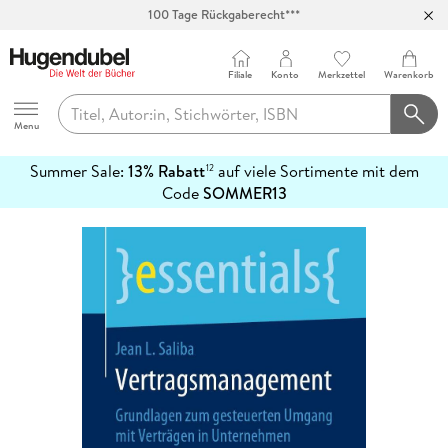
100 Tage Rückgaberecht***
Abholung in über 100 Filialen
Filiale
Konto
Merkzettel
Warenkorb
Hugendubel
Menu
Summer Sale:
13% Rabatt
auf viele Sortimente mit dem
12
mehr
Code
SOMMER13
erfahren