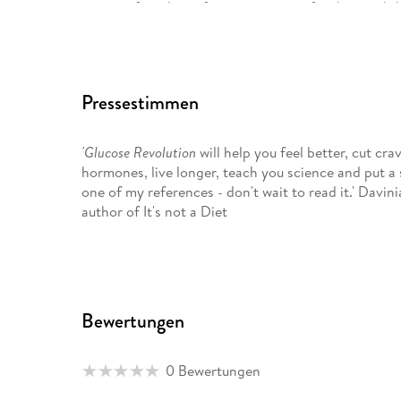
aspect of our lives, from cravings to fertility, and t
what we love.
Pressestimmen
'Glucose Revolution
will help you feel better, cut cr
hormones, live longer, teach you science and put a 
one of my references - don't wait to read it.' Davin
author of It's not a Diet
Bewertungen
0 Bewertungen