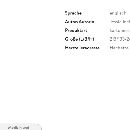
Sprache
englisch
Autor/Autorin
Jessie In
Produktart
kartoniert
Größe (L/B/H)
213/133/
Herstelleradresse
Hachette 
Medizin und