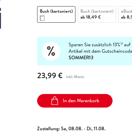
Fremdsprachige Bücher
n Lernhilfen
 Jugendbücher
eiber
Hörbuch Downloads im Bundle
cher
 Vergleich
 Puzzlezubehör
Lernen
New Adult
STABILO
Taschenbücher
Buch (kartoniert)
Buch (kartoniert)
eBoo
hilfen
hriller
 Backen
er
lender
Ratgeber
ab
18,49 €
ab
8,
op
hriller
Romance
Sachbücher
precher:innen
Science Fiction
Sparen Sie zusätzlich 13%
auf 
12
Artikel mit dem Gutscheincode
Fremdsprachige Bücher
SOMMER13
23,99 €
inkl. Mwst.
In den Warenkorb
Zustellung:
Sa, 08.08. - Di, 11.08.