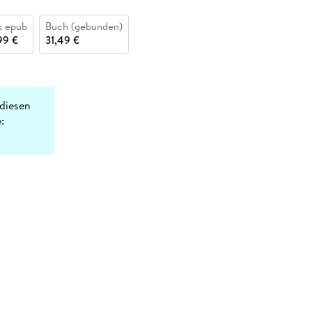
k epub
Buch (gebunden)
99 €
31,49 €
diesen
: