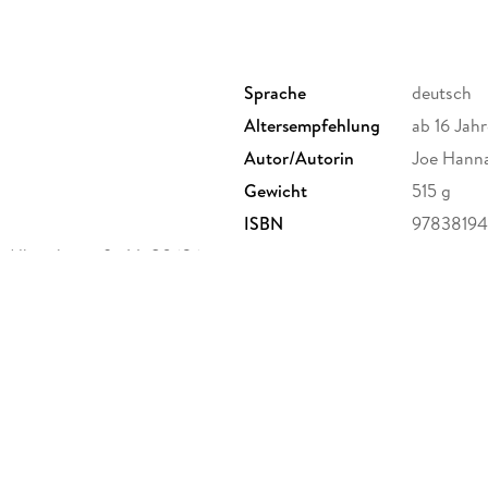
Sprache
deutsch
Altersempfehlung
ab 16 Jahr
Autor/Autorin
Joe Hann
Gewicht
515 g
ISBN
9783819
 Albrechtstraße 14, 80636
a