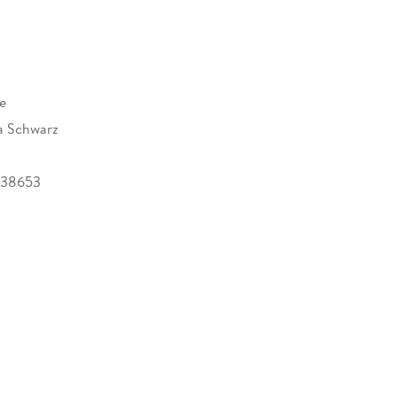
e
a Schwarz
438653