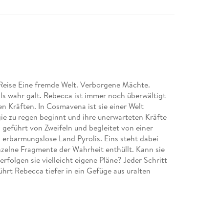
Reise Eine fremde Welt. Verborgene Mächte.
s wahr galt. Rebecca ist immer noch überwältigt
n Kräften. In Cosmavena ist sie einer Welt
gie zu regen beginnt und ihre unerwarteten Kräfte
geführt von Zweifeln und begleitet von einer
s erbarmungslose Land Pyrolis. Eins steht dabei
inzelne Fragmente der Wahrheit enthüllt. Kann sie
rfolgen sie vielleicht eigene Pläne? Jeder Schritt
ührt Rebecca tiefer in ein Gefüge aus uralten
hen Prüfungen. Wird sie die Kraft finden, diese Welt
? Eine Weiterreise, die nicht nur Leben verändert,