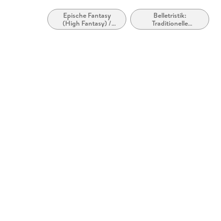
Epische Fantasy
Belletristik:
(High Fantasy) /
Traditionelle
Heroische Fantasy
Geschichten,
Märchen, Mythen,
Fabeln und Legenden