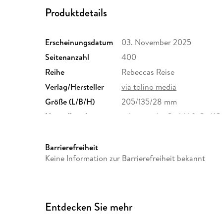
Produktdetails
Erscheinungsdatum
03. November 2025
Seitenanzahl
400
Reihe
Rebeccas Reise
Verlag/Hersteller
via tolino media
Größe (L/B/H)
205/135/28 mm
Herstelleradresse
tolino media GmbH & Co.KG,
München, gpsr@tolino.medi
Barrierefreiheit
Keine Information zur Barrierefreiheit bekannt
Entdecken Sie mehr