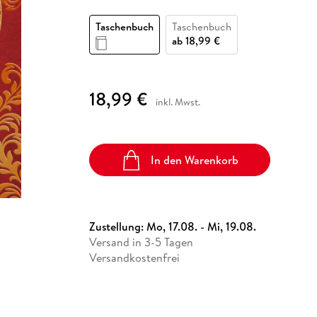
Fremdsprachige Bücher
n Lernhilfen
 Jugendbücher
eiber
Hörbuch Downloads im Bundle
cher
 Vergleich
 Puzzlezubehör
Lernen
New Adult
STABILO
Taschenbücher
Taschenbuch
Taschenbuch
hilfen
hriller
 Backen
er
lender
Ratgeber
ab
18,99 €
op
hriller
Romance
Sachbücher
18,99 €
precher:innen
inkl. Mwst.
Science Fiction
Fremdsprachige Bücher
In den Warenkorb
Zustellung:
Mo, 17.08. - Mi, 19.08.
Versand in 3-5 Tagen
Versandkostenfrei