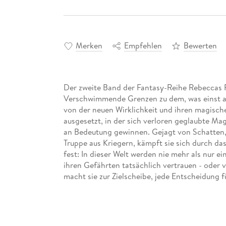
Merken
Empfehlen
Bewerten
Der zweite Band der Fantasy-Reihe Rebeccas 
Verschwimmende Grenzen zu dem, was einst al
von der neuen Wirklichkeit und ihren magische
ausgesetzt, in der sich verloren geglaubte Ma
an Bedeutung gewinnen. Gejagt von Schatten, 
Truppe aus Kriegern, kämpft sie sich durch da
fest: In dieser Welt werden nie mehr als nur e
ihren Gefährten tatsächlich vertrauen - oder ve
macht sie zur Zielscheibe, jede Entscheidung f
Rätseln, geheimnisvollen Kristallen und tödlic
zu überleben und ihre eigene Stimme zu wahren
sondern eine ganze Welt.