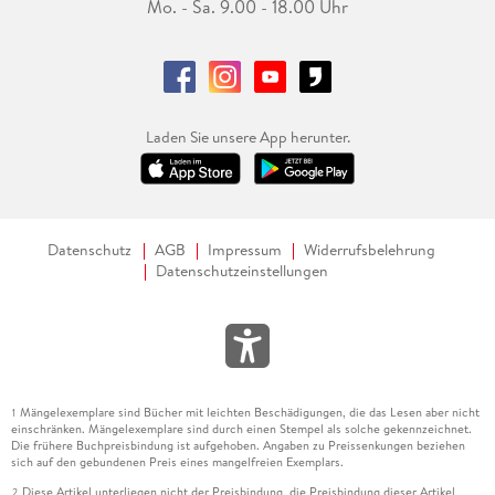
Mo. - Sa. 9.00 - 18.00 Uhr
Laden Sie unsere App herunter.
Datenschutz
AGB
Impressum
Widerrufsbelehrung
Datenschutzeinstellungen
Mängelexemplare sind Bücher mit leichten Beschädigungen, die das Lesen aber nicht
1
einschränken. Mängelexemplare sind durch einen Stempel als solche gekennzeichnet.
Die frühere Buchpreisbindung ist aufgehoben. Angaben zu Preissenkungen beziehen
sich auf den gebundenen Preis eines mangelfreien Exemplars.
Diese Artikel unterliegen nicht der Preisbindung, die Preisbindung dieser Artikel
2