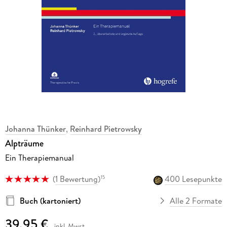
Johanna Thünker
,
Reinhard Pietrowsky
Alpträume
Ein Therapiemanual
(
1 Bewertung
)
400 Lesepunkte
15
Buch (kartoniert)
Alle 2 Formate
39,95 €
inkl. Mwst.