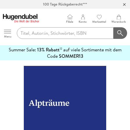
100 Tage Rückgaberecht***
Abholung in über 100 Filialen
Filiale
Konto
Merkzettel
Warenkorb
Hugendubel
Menu
Summer Sale:
13% Rabatt
auf viele Sortimente mit dem
12
mehr
Code
SOMMER13
erfahren