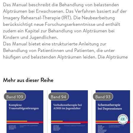
Das Manual beschreibt die Behandlung von belastenden
Alpträumen bei Erwachsenen. Das Verfahren basiert auf der
Imagery Rehearsal-Therapie (IRT). Die Neubearbeitung
berücksichtigt neue Forschungserkenntnisse und enthält
zudem ein Kapitel zur Behandlung von Alpträumen bei
Kindern und Jugendlichen.
Das Manual bietet eine strukturierte Anleitung zur
Behandlung von Patientinnen und Patienten, die unter
häufigen und belastenden Alpträumen leiden. Die Alpträume
können alleine auftreten, also ohne weitere komorbide
psychische Störungen, oder im Kontext anderer psychischer
Störungen, wie z. B. Depressionen, Angststörungen und vor
Mehr aus dieser Reihe
allem der Posttraumatischen Belastungsstörung. Das
Verfahren basiert auf der Imagery-Rehearsal-Therapie (IRT),
die seit Jahren erfolgreich zur Behandlung von Alpträumen
Band 109
Band 94
Band 93
und Posttraumatischen Belastungsstörungen eingesetzt wird.
Wesentliche Elemente dieses Therapieansatzes sind die
Modifikation des Alptraums in einen nicht bedrohlichen
Traum und die Imagination dieses neuen Traumverlaufs.
Das Therapieprogramm umfasst acht einstündige