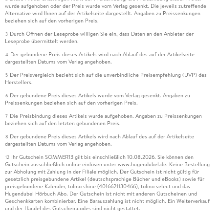
wurde aufgehoben oder der Preis wurde vom Verlag gesenkt. Die jeweils zutreffende
Alternative wird Ihnen auf der Artikelseite dargestellt. Angaben zu Preissenkungen
beziehen sich auf den vorherigen Preis.
Durch Öffnen der Leseprobe willigen Sie ein, dass Daten an den Anbieter der
3
Leseprobe übermittelt werden.
Der gebundene Preis dieses Artikels wird nach Ablauf des auf der Artikelseite
4
dargestellten Datums vom Verlag angehoben.
Der Preisvergleich bezieht sich auf die unverbindliche Preisempfehlung (UVP) des
5
Herstellers.
Der gebundene Preis dieses Artikels wurde vom Verlag gesenkt. Angaben zu
6
Preissenkungen beziehen sich auf den vorherigen Preis.
Die Preisbindung dieses Artikels wurde aufgehoben. Angaben zu Preissenkungen
7
beziehen sich auf den letzten gebundenen Preis.
Der gebundene Preis dieses Artikels wird nach Ablauf des auf der Artikelseite
8
dargestellten Datums vom Verlag angehoben.
Ihr Gutschein SOMMER13 gilt bis einschließlich 10.08.2026. Sie können den
12
Gutschein ausschließlich online einlösen unter www.hugendubel.de. Keine Bestellung
zur Abholung mit Zahlung in der Filiale möglich. Der Gutschein ist nicht gültig für
gesetzlich preisgebundene Artikel (deutschsprachige Bücher und eBooks) sowie für
preisgebundene Kalender, tolino shine (4016621130466), tolino select und das
Hugendubel Hörbuch Abo. Der Gutschein ist nicht mit anderen Gutscheinen und
Geschenkkarten kombinierbar. Eine Barauszahlung ist nicht möglich. Ein Weiterverkauf
und der Handel des Gutscheincodes sind nicht gestattet.