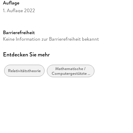
Auflage
1. Auflage 2022
Seitenanzahl
104
Barrierefreiheit
Reihe
Keine Information zur Barrierefreiheit bekannt
Life Science and Basic Disciplines (German Language)
Autor/Autorin
Entdecken Sie mehr
Jürgen Kremer
Mathematische /
Verlag/Hersteller
Relativitätstheorie
Computergestützte /
Springer
Theoretische Physik
Produktart
kartoniert
Abbildungen
X, 94 S. 34 Abb.
Gewicht
163 g