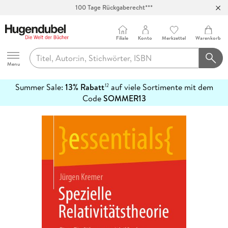
100 Tage Rückgaberecht***
Abholung in über 100 Filialen
Filiale
Konto
Merkzettel
Warenkorb
Hugendubel
Menu
Summer Sale:
13% Rabatt
auf viele Sortimente mit dem
12
mehr
Code
SOMMER13
erfahren