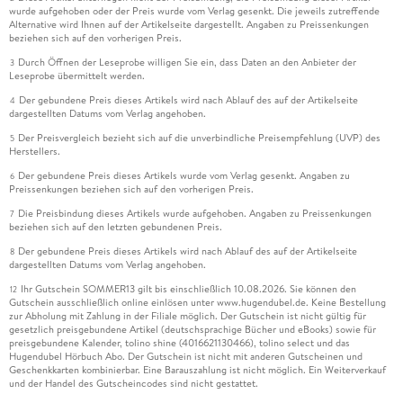
wurde aufgehoben oder der Preis wurde vom Verlag gesenkt. Die jeweils zutreffende
Alternative wird Ihnen auf der Artikelseite dargestellt. Angaben zu Preissenkungen
beziehen sich auf den vorherigen Preis.
Durch Öffnen der Leseprobe willigen Sie ein, dass Daten an den Anbieter der
3
Leseprobe übermittelt werden.
Der gebundene Preis dieses Artikels wird nach Ablauf des auf der Artikelseite
4
dargestellten Datums vom Verlag angehoben.
Der Preisvergleich bezieht sich auf die unverbindliche Preisempfehlung (UVP) des
5
Herstellers.
Der gebundene Preis dieses Artikels wurde vom Verlag gesenkt. Angaben zu
6
Preissenkungen beziehen sich auf den vorherigen Preis.
Die Preisbindung dieses Artikels wurde aufgehoben. Angaben zu Preissenkungen
7
beziehen sich auf den letzten gebundenen Preis.
Der gebundene Preis dieses Artikels wird nach Ablauf des auf der Artikelseite
8
dargestellten Datums vom Verlag angehoben.
Ihr Gutschein SOMMER13 gilt bis einschließlich 10.08.2026. Sie können den
12
Gutschein ausschließlich online einlösen unter www.hugendubel.de. Keine Bestellung
zur Abholung mit Zahlung in der Filiale möglich. Der Gutschein ist nicht gültig für
gesetzlich preisgebundene Artikel (deutschsprachige Bücher und eBooks) sowie für
preisgebundene Kalender, tolino shine (4016621130466), tolino select und das
Hugendubel Hörbuch Abo. Der Gutschein ist nicht mit anderen Gutscheinen und
Geschenkkarten kombinierbar. Eine Barauszahlung ist nicht möglich. Ein Weiterverkauf
und der Handel des Gutscheincodes sind nicht gestattet.