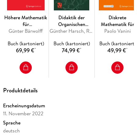
Längenkontraktion. - Die Wechselseitigkeit der
Längenkontraktion. - Die Additionsformel für
Höhere Mathematik
Didaktik der
Diskrete
Geschwindigkeiten. - Die vierdimensionalen Lorentz-
für
Organischen
Mathematik für
Transformationen. - Eigenzeit und Vierergeschwindigkeit. -
Naturwissenschaftler
Günter Bärwolff
Chemie nach dem
Günther Harsch, Rebekka Heimann
Algorithmen
Paolo Vanini
Die Äquivalenz von Masse und Energie. -
und Ingenieure
PIN-Konzept
Überlichtgeschwindigkeit und Kausalität.
Buch (kartoniert)
Buch (kartoniert)
Buch (kartoniert)
69,99 €
74,99 €
49,99 €
*
*
*
Produktdetails
Erscheinungsdatum
11. November 2022
Sprache
deutsch