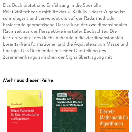
Das Buch bietet eine Einführung in die Spezielle
Relativitätstheorie mithilfe des k- Kalküls. Dieser Zugang ist
sehr elegant und verwendet die auf der Radarmethode
basierende geometrische Darstellung der zweidimensionalen
Raumzeit aus der Perspektive inertialer Beobachter. Die
letzten Kapitel des Buchs behandeln die vierdimensionalen
Lorentz-Transformationen und die Äquivalenz von Masse und
Energie. Das Buch endet mit einer Darstellung des
Zusammenhangs zwischen der Signalübertragung mit
Überlichtgeschwindigkeit und der Verletzung des
Kausalitätsprinzips.
Mehr aus dieser Reihe
Inhaltsverzeichnis
Einstimmung : Die Konstanz der Lichtgeschwindigkeit und
die Relativität derGleichzeitigkeit. - Grundlegende Konzepte.
- Die Radarmethode. - Relativ zu B ruhende Beobachter. -
Relativ zu B bewegte Beobachter. - Der k-Faktor. - Die
Zeitdilatation. - Die Wechselseitigkeit der Zeitdilatation. -
Das Zwillingsparadoxon. - Die Lorentz-Transformation. - Die