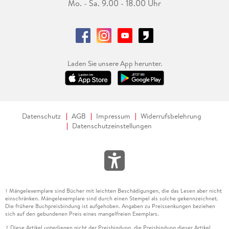
Mo. - Sa. 9.00 - 18.00 Uhr
Laden Sie unsere App herunter.
Datenschutz
AGB
Impressum
Widerrufsbelehrung
Datenschutzeinstellungen
Mängelexemplare sind Bücher mit leichten Beschädigungen, die das Lesen aber nicht
1
einschränken. Mängelexemplare sind durch einen Stempel als solche gekennzeichnet.
Die frühere Buchpreisbindung ist aufgehoben. Angaben zu Preissenkungen beziehen
sich auf den gebundenen Preis eines mangelfreien Exemplars.
Diese Artikel unterliegen nicht der Preisbindung, die Preisbindung dieser Artikel
2