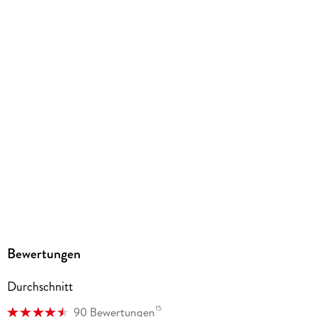
60 Abb.
Gewicht
579 g
Größe (L/B/H)
208/151/45 mm
Sonstiges
ENGLBR
ISBN
9783959912662
Bewertungen
Durchschnitt
15
90 Bewertungen