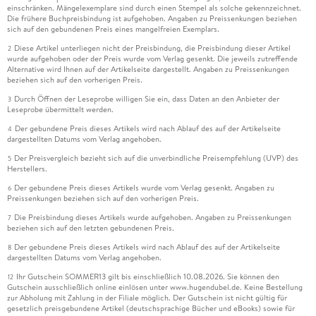
einschränken. Mängelexemplare sind durch einen Stempel als solche gekennzeichnet.
Die frühere Buchpreisbindung ist aufgehoben. Angaben zu Preissenkungen beziehen
sich auf den gebundenen Preis eines mangelfreien Exemplars.
Diese Artikel unterliegen nicht der Preisbindung, die Preisbindung dieser Artikel
2
wurde aufgehoben oder der Preis wurde vom Verlag gesenkt. Die jeweils zutreffende
Alternative wird Ihnen auf der Artikelseite dargestellt. Angaben zu Preissenkungen
beziehen sich auf den vorherigen Preis.
Durch Öffnen der Leseprobe willigen Sie ein, dass Daten an den Anbieter der
3
Leseprobe übermittelt werden.
Der gebundene Preis dieses Artikels wird nach Ablauf des auf der Artikelseite
4
dargestellten Datums vom Verlag angehoben.
Der Preisvergleich bezieht sich auf die unverbindliche Preisempfehlung (UVP) des
5
Herstellers.
Der gebundene Preis dieses Artikels wurde vom Verlag gesenkt. Angaben zu
6
Preissenkungen beziehen sich auf den vorherigen Preis.
Die Preisbindung dieses Artikels wurde aufgehoben. Angaben zu Preissenkungen
7
beziehen sich auf den letzten gebundenen Preis.
Der gebundene Preis dieses Artikels wird nach Ablauf des auf der Artikelseite
8
dargestellten Datums vom Verlag angehoben.
Ihr Gutschein SOMMER13 gilt bis einschließlich 10.08.2026. Sie können den
12
Gutschein ausschließlich online einlösen unter www.hugendubel.de. Keine Bestellung
zur Abholung mit Zahlung in der Filiale möglich. Der Gutschein ist nicht gültig für
gesetzlich preisgebundene Artikel (deutschsprachige Bücher und eBooks) sowie für