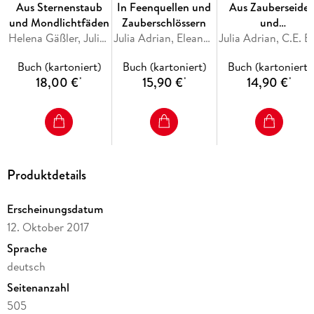
Aus Sternenstaub
In Feenquellen und
Aus Zauberseide
und Mondlichtfäden
Zauberschlössern
und
Helena Gäßler, Julianna Grohe, Katharina V. Haderer, Carolin Herrmann, Stefanie Kullick
Julia Adrian, Eleanor Bardilac, Nina Bellem, Ellen Birkhahn, Caroline Brinkmann
Schwanenfedern
Julia Adrian, C.E. Bernard, 
Buch (kartoniert)
Buch (kartoniert)
Buch (kartoniert)
18,00 €
15,90 €
14,90 €
*
*
*
Produktdetails
Erscheinungsdatum
12. Oktober 2017
Sprache
deutsch
Seitenanzahl
505