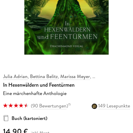
Julia Adrian
,
Bettina Belitz
,
Marissa Meyer
,
,
In Hexenwäldern und Feentürmen
Eine märchenhafte Anthologie
(
90 Bewertungen
)
149 Lesepunkte
15
Buch (kartoniert)
14,90 €
inkl. Mwst.