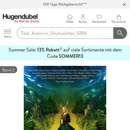
Abholung in über 100 Filialen
Filiale
Konto
Merkzettel
Warenkorb
Hugendubel
Menu
Summer Sale:
13% Rabatt
auf viele Sortimente mit dem
12
mehr
Code
SOMMER13
erfahren
Band 2