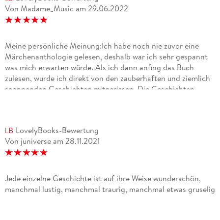
Von Madame_Music
am
29.06.2022
Meine persönliche Meinung:Ich habe noch nie zuvor eine
Märchenanthologie gelesen, deshalb war ich sehr gespannt
was mich erwarten würde. Als ich dann anfing das Buch
zulesen, wurde ich direkt von den zauberhaften und ziemlich
spannenden Geschichten mitgerissen. Die Geschichten
wahren sehr schön und ich könnte nicht behaupten, dass mir
eine von ihnen überhaupt nicht gefallen hat. Jede Geschichte
war natürlich anders, allerdings hat gerade das für eine
LovelyBooks-Bewertung
besondere Mischung gesorgt. Ich war nie gelangweilt, denn
Von juniverse
am
28.11.2021
jede Geschichte war wieder neu und völlig anders zu der, die
ich davor gelesen habe. Besonders toll, fand ich, dass vor
jeder Geschichte ein kurzer Bericht über den Autor stand. In
diesen kleinen Berichten, waren nämlich auch Bücher von
Jede einzelne Geschichte ist auf ihre Weise wunderschön,
den Autoren aufgezählt. Wenn mir der Schreibstil der
manchmal lustig, manchmal traurig, manchmal etwas gruselig
Geschichte sehr gut gefallen hat, konnte ich immer im Text
vor der Geschichte schauen welche Bücher mich dann
vielleicht noch interessieren könnten. Auf diese Art und