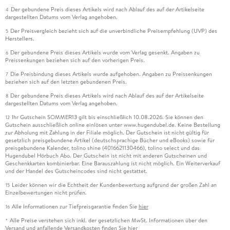
Der gebundene Preis dieses Artikels wird nach Ablauf des auf der Artikelseite
4
dargestellten Datums vom Verlag angehoben.
Der Preisvergleich bezieht sich auf die unverbindliche Preisempfehlung (UVP) des
5
Herstellers.
Der gebundene Preis dieses Artikels wurde vom Verlag gesenkt. Angaben zu
6
Preissenkungen beziehen sich auf den vorherigen Preis.
Die Preisbindung dieses Artikels wurde aufgehoben. Angaben zu Preissenkungen
7
beziehen sich auf den letzten gebundenen Preis.
Der gebundene Preis dieses Artikels wird nach Ablauf des auf der Artikelseite
8
dargestellten Datums vom Verlag angehoben.
Ihr Gutschein SOMMER13 gilt bis einschließlich 10.08.2026. Sie können den
12
Gutschein ausschließlich online einlösen unter www.hugendubel.de. Keine Bestellung
zur Abholung mit Zahlung in der Filiale möglich. Der Gutschein ist nicht gültig für
gesetzlich preisgebundene Artikel (deutschsprachige Bücher und eBooks) sowie für
preisgebundene Kalender, tolino shine (4016621130466), tolino select und das
Hugendubel Hörbuch Abo. Der Gutschein ist nicht mit anderen Gutscheinen und
Geschenkkarten kombinierbar. Eine Barauszahlung ist nicht möglich. Ein Weiterverkauf
und der Handel des Gutscheincodes sind nicht gestattet.
Leider können wir die Echtheit der Kundenbewertung aufgrund der großen Zahl an
15
Einzelbewertungen nicht prüfen.
Alle Informationen zur Tiefpreisgarantie finden Sie
hier
16
Alle Preise verstehen sich inkl. der gesetzlichen MwSt. Informationen über den
*
Versand und anfallende Versandkosten finden Sie
hier