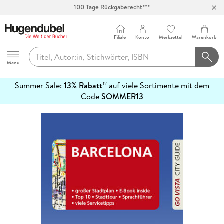
100 Tage Rückgaberecht***
Abholung in über 100 Filialen
Filiale
Konto
Merkzettel
Warenkorb
Hugendubel
Menu
Summer Sale:
13% Rabatt
auf viele Sortimente mit dem
12
mehr
Code
SOMMER13
erfahren