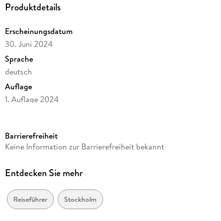
Produktdetails
Postkarten der jeweiligen Destination - als Urlaubserinnerung
oder zum Verschicken an die Daheimgebliebenen
Erscheinungsdatum
30. Juni 2024
Sprache
deutsch
Auflage
1. Auflage 2024
Seitenanzahl
96
Barrierefreiheit
Reihe
Keine Information zur Barrierefreiheit bekannt
Go Vista
Autor/Autorin
Entdecken Sie mehr
Karoline Gimpl
Verlag/Hersteller
Reiseführer
Stockholm
Vista Point Verlag GmbH