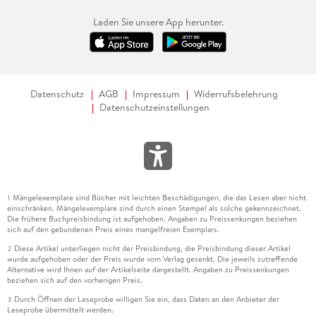
Laden Sie unsere App herunter.
Datenschutz
AGB
Impressum
Widerrufsbelehrung
Datenschutzeinstellungen
Mängelexemplare sind Bücher mit leichten Beschädigungen, die das Lesen aber nicht
1
einschränken. Mängelexemplare sind durch einen Stempel als solche gekennzeichnet.
Die frühere Buchpreisbindung ist aufgehoben. Angaben zu Preissenkungen beziehen
sich auf den gebundenen Preis eines mangelfreien Exemplars.
Diese Artikel unterliegen nicht der Preisbindung, die Preisbindung dieser Artikel
2
wurde aufgehoben oder der Preis wurde vom Verlag gesenkt. Die jeweils zutreffende
Alternative wird Ihnen auf der Artikelseite dargestellt. Angaben zu Preissenkungen
beziehen sich auf den vorherigen Preis.
Durch Öffnen der Leseprobe willigen Sie ein, dass Daten an den Anbieter der
3
Leseprobe übermittelt werden.