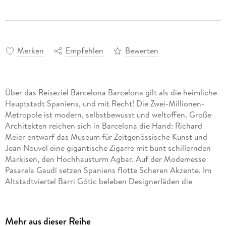
Merken
Empfehlen
Bewerten
Über das Reiseziel Barcelona Barcelona gilt als die heimliche
Hauptstadt Spaniens, und mit Recht! Die Zwei-Millionen-
Metropole ist modern, selbstbewusst und weltoffen. Große
Architekten reichen sich in Barcelona die Hand: Richard
Meier entwarf das Museum für Zeitgenössische Kunst und
Jean Nouvel eine gigantische Zigarre mit bunt schillernden
Markisen, den Hochhausturm Agbar. Auf der Modemesse
Pasarela Gaudí setzen Spaniens flotte Scheren Akzente. Im
Altstadtviertel Barri Gòtic beleben Designerläden die
historischen Gebäude. Und immer wieder gehen Gotik und
Jugendstil eine reizvolle Verbindung ein. Antoni Gaudí heißt
der Architekt des sogenannten Modernisme, dessen Name
Mehr aus dieser Reihe
und Lebenswerk, die Sühnekirche Sagrada Família,