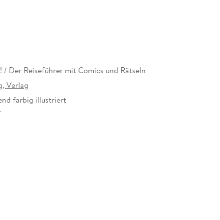
ch! / Der Reiseführer mit Comics und Rätseln
g, Verlag
d farbig illustriert
7 mm
g, Hauptstr. 23, 1140 Wien, info@lonitzberg.at