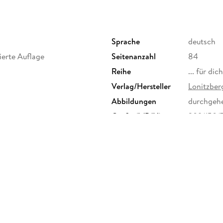
Sprache
deutsch
sierte Auflage
Seitenanzahl
84
Reihe
... für di
Verlag/Hersteller
Lonitzber
Abbildungen
durchgehen
Größe (L/B/H)
209/150/
Herstelleradresse
Lonitzber