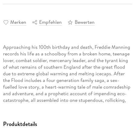
Merken
Empfehlen
Bewerten
Approaching his 100th birthday and death, Freddie Manning
records his life as a schoolboy from a broken home, teenage
lover, combat soldier, mercenary leader, and the tyrant king
of what remains of southern England after the great flood
due to extreme global warming and melting icecaps. After
the Flood includes a four generation family saga, a sex-
fuelled love story, a heart-warming tale of male comradeship
and adventure, and a prophetic account of impending eco-
catastrophe, all assembled into one stupendous, rollicking,
roller-coaster narrative addressing all the major problems of
this challenging historical epoch. "Thought provoking... How
an intelligent free thinker might react to the cataclysm of
Produktdetails
harm currently damaging our planet." Philip Sykes "Chillingly
believable!" Kenneth Wilson, author of Highway Cello Former