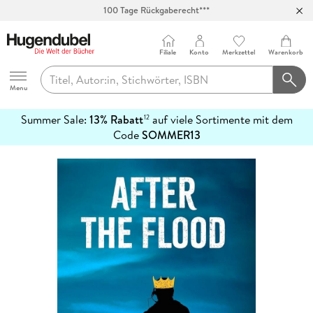
100 Tage Rückgaberecht***
Abholung in über 100 Filialen
Filiale
Konto
Merkzettel
Warenkorb
Hugendubel
Menu
Summer Sale:
13% Rabatt
auf viele Sortimente mit dem
12
mehr
Code
SOMMER13
erfahren