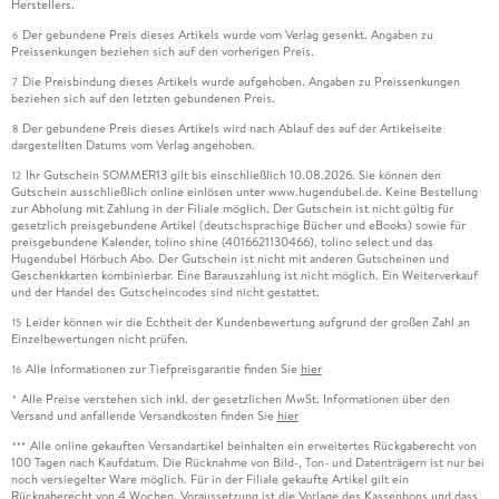
Herstellers.
Der gebundene Preis dieses Artikels wurde vom Verlag gesenkt. Angaben zu
6
Preissenkungen beziehen sich auf den vorherigen Preis.
Die Preisbindung dieses Artikels wurde aufgehoben. Angaben zu Preissenkungen
7
beziehen sich auf den letzten gebundenen Preis.
Der gebundene Preis dieses Artikels wird nach Ablauf des auf der Artikelseite
8
dargestellten Datums vom Verlag angehoben.
Ihr Gutschein SOMMER13 gilt bis einschließlich 10.08.2026. Sie können den
12
Gutschein ausschließlich online einlösen unter www.hugendubel.de. Keine Bestellung
zur Abholung mit Zahlung in der Filiale möglich. Der Gutschein ist nicht gültig für
gesetzlich preisgebundene Artikel (deutschsprachige Bücher und eBooks) sowie für
preisgebundene Kalender, tolino shine (4016621130466), tolino select und das
Hugendubel Hörbuch Abo. Der Gutschein ist nicht mit anderen Gutscheinen und
Geschenkkarten kombinierbar. Eine Barauszahlung ist nicht möglich. Ein Weiterverkauf
und der Handel des Gutscheincodes sind nicht gestattet.
Leider können wir die Echtheit der Kundenbewertung aufgrund der großen Zahl an
15
Einzelbewertungen nicht prüfen.
Alle Informationen zur Tiefpreisgarantie finden Sie
hier
16
Alle Preise verstehen sich inkl. der gesetzlichen MwSt. Informationen über den
*
Versand und anfallende Versandkosten finden Sie
hier
Alle online gekauften Versandartikel beinhalten ein erweitertes Rückgaberecht von
***
100 Tagen nach Kaufdatum. Die Rücknahme von Bild-, Ton- und Datenträgern ist nur bei
noch versiegelter Ware möglich. Für in der Filiale gekaufte Artikel gilt ein
Rückgaberecht von 4 Wochen. Voraussetzung ist die Vorlage des Kassenbons und dass