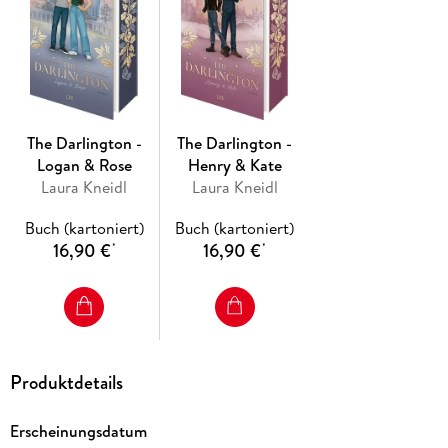
wollen. Band 2 der The-DArlington-Reihe von Bestseller-
Autorin Laura Kneidl
The Darlington -
The Darlington -
Logan & Rose
Henry & Kate
Laura Kneidl
Laura Kneidl
Buch (kartoniert)
Buch (kartoniert)
16,90 €
16,90 €
*
*
Produktdetails
Erscheinungsdatum