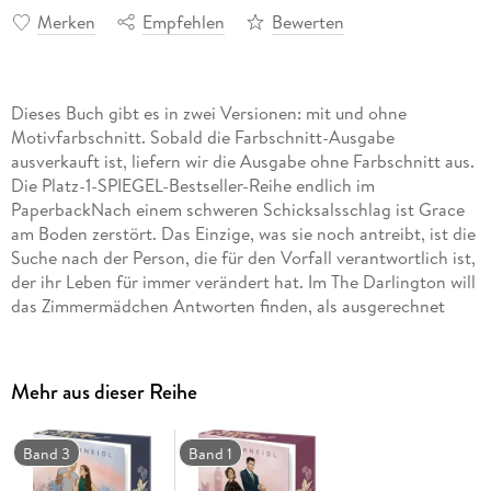
Merken
Empfehlen
Bewerten
Dieses Buch gibt es in zwei Versionen: mit und ohne
Motivfarbschnitt. Sobald die Farbschnitt-Ausgabe
ausverkauft ist, liefern wir die Ausgabe ohne Farbschnitt aus.
Die Platz-1-SPIEGEL-Bestseller-Reihe endlich im
PaperbackNach einem schweren Schicksalsschlag ist Grace
am Boden zerstört. Das Einzige, was sie noch antreibt, ist die
Suche nach der Person, die für den Vorfall verantwortlich ist,
der ihr Leben für immer verändert hat. Im The Darlington will
das Zimmermädchen Antworten finden, als ausgerechnet
Ethan Darlington sie dabei erwischt, wie sie in das Büro des
Hotelmanagers einbricht. Eigentlich kann Grace den
arroganten Hotelerben nicht ausstehen, nur leider bleibt ihr
Mehr aus dieser Reihe
keine andere Wahl, als sich Ethan anzuvertrauen, damit er sie
nicht auffliegen lässt. Das gemeinsame Geheimnis bringt die
beiden einander näher, bis sie der starken Anziehung
Band 3
Band 1
zwischen ihnen nicht länger widerstehen können - und