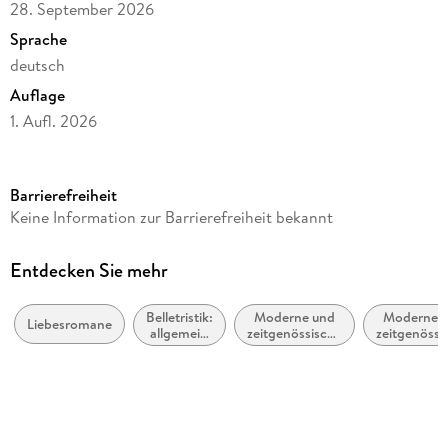
28. September 2026
Sprache
deutsch
Auflage
1. Aufl. 2026
Seitenanzahl
528
Barrierefreiheit
Altersempfehlung
Keine Information zur Barrierefreiheit bekannt
ab 16 Jahre
Reihe
Entdecken Sie mehr
The Darlington, 2
Belletristik:
Moderne und
Moderne 
Autor/Autorin
Liebesromane
allgemein
zeitgenössische
zeitgenössi
Laura Kneidl
und
Liebesromane /
Belletristi
literarisch,
Romance
allgemein 
Verlag/Hersteller
nicht nach
literarisc
Genre
LYX
Originalsprache