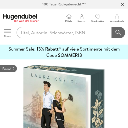
100 Tage Rückgaberecht***
Abholung in über 100 Filialen
Filiale
Konto
Merkzettel
Warenkorb
Hugendubel
Menu
Summer Sale:
13% Rabatt
auf viele Sortimente mit dem
12
mehr
Code
SOMMER13
erfahren
Band 2