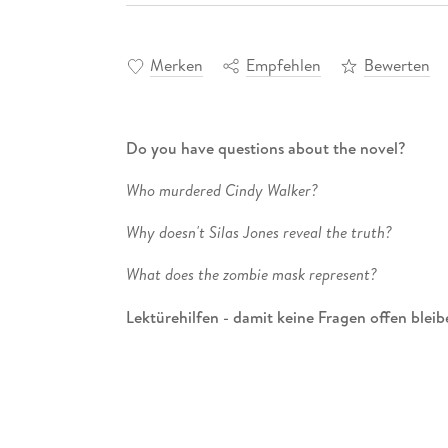
Merken
Empfehlen
Bewerten
Do you have questions about the novel?
Who murdered Cindy Walker?
Why doesn't Silas Jones reveal the truth?
What does the zombie mask represent?
Lektürehilfen - damit keine Fragen offen bleib
Ausführliche Inhaltsangabe
: schnell nachle
Umfassende Interpretation und Analyse
: z
Typische Abitur-Fragen mit ausführlichen 