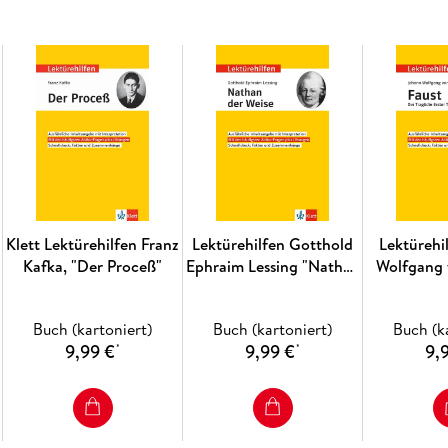
Schnellcheck
: wesentliche Aspekte auf eine
Klausur
Klett Lektürehilfen Franz
Lektürehilfen Gotthold
Lektürehi
Kafka, "Der Proceß"
Ephraim Lessing "Nathan
Wolfgang
der Weise"
"Faust - 
erste
Buch (kartoniert)
Buch (kartoniert)
Buch (k
9,99 €
9,99 €
9,
*
*