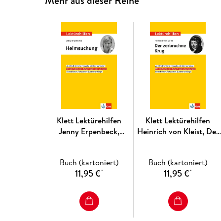
Mehr aus dieser Reihe
Klett Lektürehilfen
Klett Lektürehilfen
Jenny Erpenbeck,
Heinrich von Kleist, Der
Heimsuchung
zerbrochne Krug
Buch (kartoniert)
Buch (kartoniert)
11,95 €
11,95 €
*
*