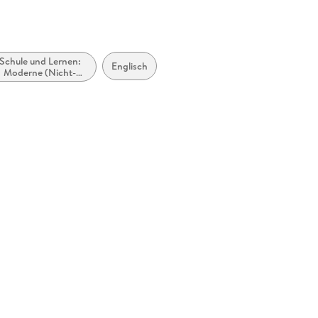
Schule und Lernen:
Englisch
Moderne (Nicht-
Mutter- oder Zweit-)
Sprachen