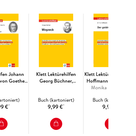
n Blick - für die schnelle Wiederholung kurz vor der
lfen Johann
Klett Lektürehilfen
Klett Lektürehilfen E.T.A
 von Goethe
Georg Büchner,
Hoffmann "Der goldne
Der Tragödie
Woyzeck
Monika Fellenberg
Topf"
r Teil"
artoniert)
Buch (kartoniert)
Buch (kartoniert)
99 €
9,99 €
9,99 €
*
*
*