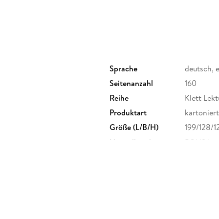
Sprache
deutsch, 
Seitenanzahl
160
Reihe
Klett Lekt
Produktart
kartoniert
Größe (L/B/H)
199/128/
Herstelleradresse
PONS Lang
Stuttgart