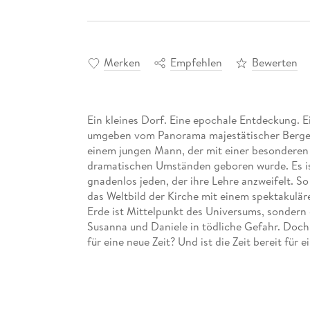
Merken
Empfehlen
Bewerten
Ein kleines Dorf. Eine epochale Entdeckung. E
umgeben vom Panorama majestätischer Berge. 
einem jungen Mann, der mit einer besonderen 
dramatischen Umständen geboren wurde. Es ist 
gnadenlos jeden, der ihre Lehre anzweifelt. So
das Weltbild der Kirche mit einem spektakulär
Erde ist Mittelpunkt des Universums, sondern
Susanna und Daniele in tödliche Gefahr. Doch
für eine neue Zeit? Und ist die Zeit bereit für
Epos, in dem Tradition und Aberglaube mit For
ringen, eine mitreißende Geschichte um mutig
unerschütterlichen Glauben an den Sieg der Ge
atmosphärisch dichte Schicksalsgeschichte, die 