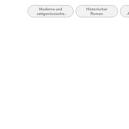
Moderne und
Historischer
zeitgenössische
Roman
Belletristik: allgemein
und literarisch