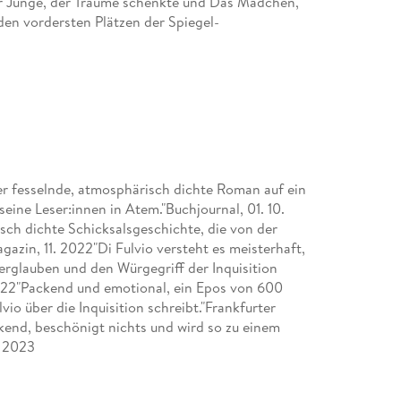
r Junge, der Träume schenkte und Das Mädchen,
en vordersten Plätzen der Spiegel-
ser fesselnde, atmosphärisch dichte Roman auf ein
seine Leser:innen in Atem."Buchjournal, 01. 10.
sch dichte Schicksalsgeschichte, die von der
gazin, 11. 2022"Di Fulvio versteht es meisterhaft,
rglauben und den Würgegriff der Inquisition
 2022"Packend und emotional, ein Epos von 600
io über die Inquisition schreibt."Frankfurter
kend, beschönigt nichts und wird so zu einem
. 2023