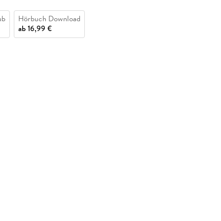
ub
Hörbuch Download
ab
16,99 €