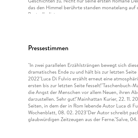
Geschichten zu. Nicht nur seine ersten Romane De
das den Himmel berührte standen monatelang auf d
Bestsellerliste.
Pressestimmen
"In zwei parallelen Erzählsträngen bewegt sich die
dramatisches Ende zu und hält bis zur letzten Seite 
2022"Luca Di Fulvio erzählt erneut eine atmosphäri
ersten bis zur letzten Seite fesselt!"Taschenbuch-Ma
die Angst der Menschen vor allem Neuen, ihren Abe
darzustellen. Sehr gut!"Mainhattan Kurier, 22. 11.
Seiten, in dem der in Rom lebende Autor Luca di Fulv
Wochenblatt, 08. 02. 2023"Der Autor schreibt pac
glaubwürdigen Zeitzeugen aus der Ferne."Salve, 04