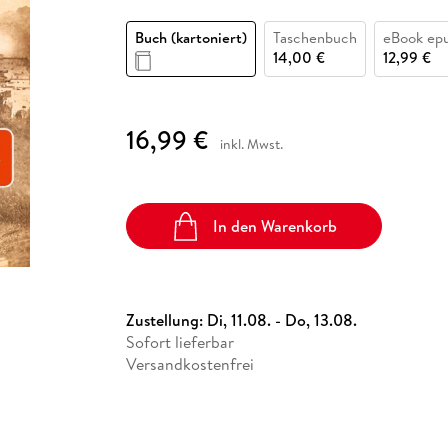
Fremdsprachige Bücher
n Lernhilfen
 Jugendbücher
eiber
Hörbuch Downloads im Bundle
cher
 Vergleich
 Puzzlezubehör
Lernen
New Adult
STABILO
Taschenbücher
Buch (kartoniert)
Taschenbuch
eBook ep
hilfen
hriller
 Backen
er
lender
Ratgeber
14,00 €
12,99 €
op
hriller
Romance
Sachbücher
16,99 €
precher:innen
inkl. Mwst.
Science Fiction
Fremdsprachige Bücher
In den Warenkorb
Zustellung:
Di, 11.08. - Do, 13.08.
Sofort lieferbar
Versandkostenfrei