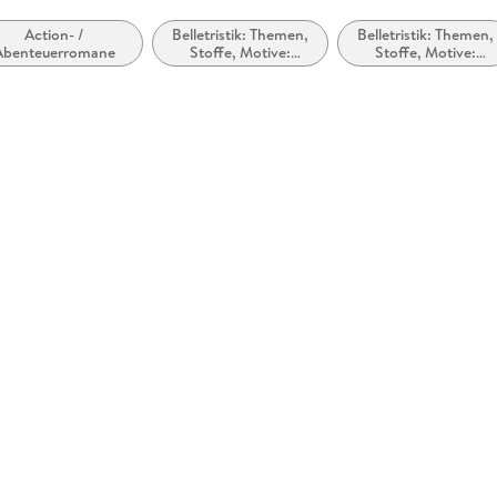
Action- /
Belletristik: Themen,
Belletristik: Themen,
Abenteuerromane
Stoffe, Motive:
Stoffe, Motive:
Seelenleben
Heranwachsen