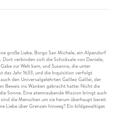
ine große Liebe. Borgo San Michele, ein Alpendorf
Dort verbinden sich die Schicksale von Daniele,
Gabe zur Welt kam, und Susanna, die unter
das Jahr 1633, und die Inquisition verfolgt
 auch den Universalgelehrten Galileo Galilei, der
en Beweis ins Wanken gebracht hatte: Nicht die
 die Sonne. Eine atemraubende Mission bringt auch
 sind die Menschen um sie herum überhaupt bereit
 eine Liebe über Grenzen hinweg? Ein bildgewaltiges
tschritt und Visionen von einer besseren Welt
e Entscheidungen, die Macht der Liebe und den
rechtigkeit»Luca Di Fulvio erzählt eine
von der ersten bis zur letzten Seite fesselt! «