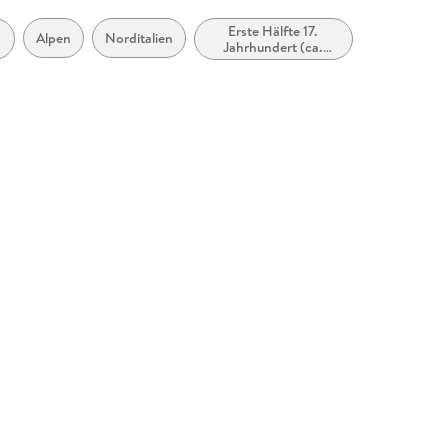
Erste Hälfte 17.
Alpen
Norditalien
Jahrhundert (ca.
1600 bis ca. 1650)