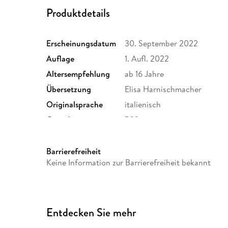
Produktdetails
Erscheinungsdatum
30. September 2022
Auflage
1. Aufl. 2022
Altersempfehlung
ab 16 Jahre
Übersetzung
Elisa Harnischmacher
Originalsprache
italienisch
Gewicht
509 g
Sonstiges
Großformatiges Paperback. 
Herstelleradresse
Bastei Lübbe AG, Schanzenst
Barrierefreiheit
produktsicherheit@bastei-lu
Keine Information zur Barrierefreiheit bekannt
Entdecken Sie mehr