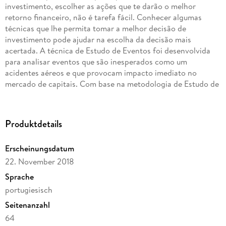
investimento, escolher as ações que te darão o melhor
retorno financeiro, não é tarefa fácil. Conhecer algumas
técnicas que lhe permita tomar a melhor decisão de
investimento pode ajudar na escolha da decisão mais
acertada. A técnica de Estudo de Eventos foi desenvolvida
para analisar eventos que são inesperados como um
acidentes aéreos e que provocam impacto imediato no
mercado de capitais. Com base na metodologia de Estudo de
Eventos, por meio da definição do tamanho da janela do
evento adequada, é possível excluir as interferências do
próprio evento no mercado de capitais e apurar se aquele
Produktdetails
evento produz retornos anormais em determinados tipos de
ações que estão sujeitas a eventos não programados. Esse
Erscheinungsdatum
estudo avaliou o impacto do evento "acidente aéreo" no
22. November 2018
preço das ações das companhias aéreas e dos fabricantes de
avião. O objetivo desse estudo foi definir o melhor momento
Sprache
e o prazo adequado para se elaborar uma estratégia de
portugiesisch
investimentos com retornos elevados para os investidores
Seitenanzahl
mais atentos a esses tipos de eventos não programados e
inesperados.
64