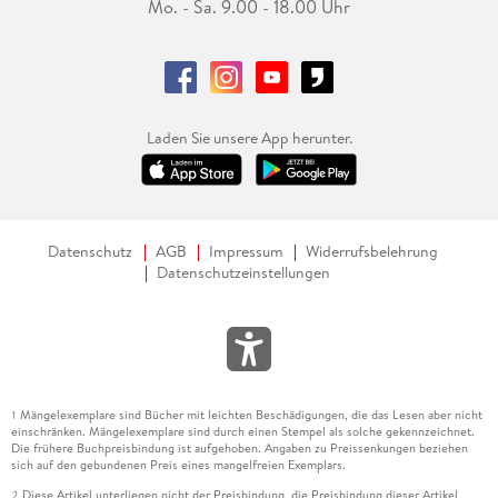
Mo. - Sa. 9.00 - 18.00 Uhr
Laden Sie unsere App herunter.
Datenschutz
AGB
Impressum
Widerrufsbelehrung
Datenschutzeinstellungen
Mängelexemplare sind Bücher mit leichten Beschädigungen, die das Lesen aber nicht
1
einschränken. Mängelexemplare sind durch einen Stempel als solche gekennzeichnet.
Die frühere Buchpreisbindung ist aufgehoben. Angaben zu Preissenkungen beziehen
sich auf den gebundenen Preis eines mangelfreien Exemplars.
Diese Artikel unterliegen nicht der Preisbindung, die Preisbindung dieser Artikel
2