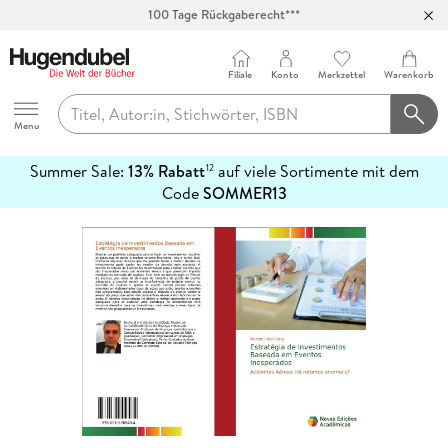
100 Tage Rückgaberecht***
Abholung in über 100 Filialen
Filiale
Konto
Merkzettel
Warenkorb
Hugendubel
Menu
Summer Sale:
13% Rabatt
auf viele Sortimente mit dem
12
mehr
Code
SOMMER13
erfahren