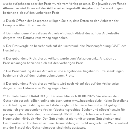
wurde aufgehoben oder der Preis wurde vom Verlag gesenkt. Die jeweils zutreffende
Alternative wird Ihnen auf der Artikelseite dargestellt. Angaben zu Preissenkungen
beziehen sich auf den vorherigen Preis.
Durch Öffnen der Leseprobe willigen Sie ein, dass Daten an den Anbieter der
3
Leseprobe übermittelt werden.
Der gebundene Preis dieses Artikels wird nach Ablauf des auf der Artikelseite
4
dargestellten Datums vom Verlag angehoben.
Der Preisvergleich bezieht sich auf die unverbindliche Preisempfehlung (UVP) des
5
Herstellers.
Der gebundene Preis dieses Artikels wurde vom Verlag gesenkt. Angaben zu
6
Preissenkungen beziehen sich auf den vorherigen Preis.
Die Preisbindung dieses Artikels wurde aufgehoben. Angaben zu Preissenkungen
7
beziehen sich auf den letzten gebundenen Preis.
Der gebundene Preis dieses Artikels wird nach Ablauf des auf der Artikelseite
8
dargestellten Datums vom Verlag angehoben.
Ihr Gutschein SOMMER13 gilt bis einschließlich 10.08.2026. Sie können den
12
Gutschein ausschließlich online einlösen unter www.hugendubel.de. Keine Bestellung
zur Abholung mit Zahlung in der Filiale möglich. Der Gutschein ist nicht gültig für
gesetzlich preisgebundene Artikel (deutschsprachige Bücher und eBooks) sowie für
preisgebundene Kalender, tolino shine (4016621130466), tolino select und das
Hugendubel Hörbuch Abo. Der Gutschein ist nicht mit anderen Gutscheinen und
Geschenkkarten kombinierbar. Eine Barauszahlung ist nicht möglich. Ein Weiterverkauf
und der Handel des Gutscheincodes sind nicht gestattet.