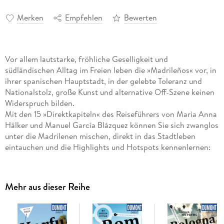
Merken
Empfehlen
Bewerten
Vor allem lautstarke, fröhliche Geselligkeit und
südländischen Alltag im Freien leben die »Madrileños« vor, in
ihrer spanischen Hauptstadt, in der gelebte Toleranz und
Nationalstolz, große Kunst und alternative Off-Szene keinen
Widerspruch bilden.
Mit den 15 »Direktkapiteln« des Reiseführers von Maria Anna
Hälker und Manuel García Blázquez können Sie sich zwanglos
unter die Madrilenen mischen, direkt in das Stadtleben
eintauchen und die Highlights und Hotspots kennenlernen:
museales Mittelalter und das junge, bunte Madrid, coole
Tapas-Lokale und traditionsreiche Flamenco-Bars, prächtige
Plätze und hochkarätige Museen, gepflegte Stadtparks und
Mehr aus dieser Reihe
geschäftige Einkaufsmeilen. In eigenen Kapiteln erfahren Sie,
wo es sich in fremden Betten gut schläft, wo Sie glücklich
satt werden, wohin die Madrilenen zum Stöbern und