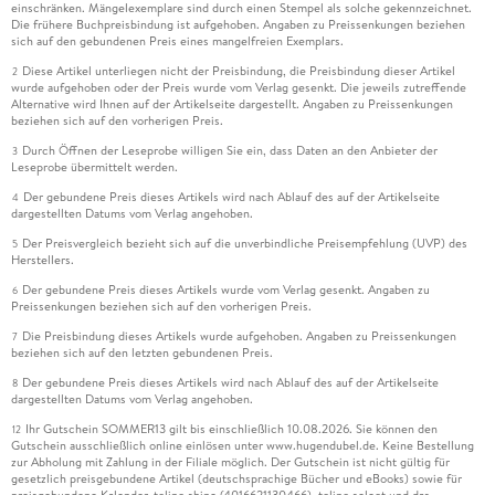
einschränken. Mängelexemplare sind durch einen Stempel als solche gekennzeichnet.
Die frühere Buchpreisbindung ist aufgehoben. Angaben zu Preissenkungen beziehen
sich auf den gebundenen Preis eines mangelfreien Exemplars.
Diese Artikel unterliegen nicht der Preisbindung, die Preisbindung dieser Artikel
2
wurde aufgehoben oder der Preis wurde vom Verlag gesenkt. Die jeweils zutreffende
Alternative wird Ihnen auf der Artikelseite dargestellt. Angaben zu Preissenkungen
beziehen sich auf den vorherigen Preis.
Durch Öffnen der Leseprobe willigen Sie ein, dass Daten an den Anbieter der
3
Leseprobe übermittelt werden.
Der gebundene Preis dieses Artikels wird nach Ablauf des auf der Artikelseite
4
dargestellten Datums vom Verlag angehoben.
Der Preisvergleich bezieht sich auf die unverbindliche Preisempfehlung (UVP) des
5
Herstellers.
Der gebundene Preis dieses Artikels wurde vom Verlag gesenkt. Angaben zu
6
Preissenkungen beziehen sich auf den vorherigen Preis.
Die Preisbindung dieses Artikels wurde aufgehoben. Angaben zu Preissenkungen
7
beziehen sich auf den letzten gebundenen Preis.
Der gebundene Preis dieses Artikels wird nach Ablauf des auf der Artikelseite
8
dargestellten Datums vom Verlag angehoben.
Ihr Gutschein SOMMER13 gilt bis einschließlich 10.08.2026. Sie können den
12
Gutschein ausschließlich online einlösen unter www.hugendubel.de. Keine Bestellung
zur Abholung mit Zahlung in der Filiale möglich. Der Gutschein ist nicht gültig für
gesetzlich preisgebundene Artikel (deutschsprachige Bücher und eBooks) sowie für