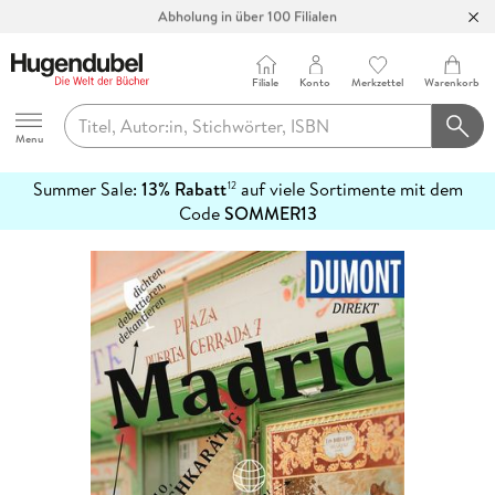
Abholung in über 100 Filialen
Filiale
Konto
Merkzettel
Warenkorb
Hugendubel
Menu
Summer Sale:
13% Rabatt
auf viele Sortimente mit dem
12
mehr
Code
SOMMER13
erfahren