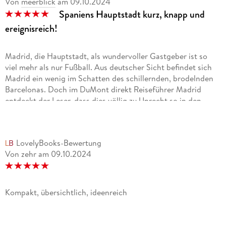
Von
meerblick
am
09.10.2024
Spaniens Hauptstadt kurz, knapp und
ereignisreich!
Madrid, die Hauptstadt, als wundervoller Gastgeber ist so
viel mehr als nur Fußball. Aus deutscher Sicht befindet sich
Madrid ein wenig im Schatten des schillernden, brodelnden
Barcelonas. Doch im DuMont direkt Reiseführer Madrid
entdeckt der Leser, dass dies völlig zu Unrecht so in den
Köpfen verankert ist. Denn Madrid lockt mit einer großen
und vielseitigen Museumslandschaft. Auch die kleinen,
bezaubernden ruhigen Winkel in den Altstadtgassen laden
LovelyBooks-Bewertung
ein, Kultur und Leute besser kennen zu lernen.
Von zehr
am
09.10.2024
Der DuMont direkt Reiseführer Madrid verhilft dazu, sich
eine Übersicht zu verschaffen, ohne dabei überflutet zu
werden. Essenzen von Informationen führen die Lesenden an
Punkte, die es selbst zu entdecken gilt.
Kompakt, übersichtlich, ideenreich
Es gibt einen großen Cityplan, der im kompakten,
handlichen, reich bebilderten Reiseführer eingeheftet ist.