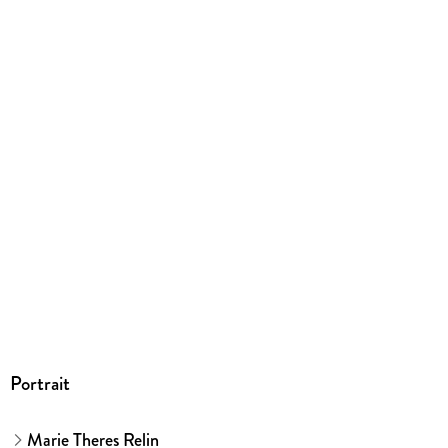
9783949217661
Portrait
Marie Theres Relin