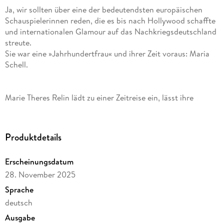
Ja, wir sollten über eine der bedeutendsten europäischen
Schauspielerinnen reden, die es bis nach Hollywood schaffte
und internationalen Glamour auf das Nachkriegsdeutschland
streute.
Sie war eine »Jahrhundertfrau« und ihrer Zeit voraus: Maria
Schell.
Marie Theres Relin lädt zu einer Zeitreise ein, lässt ihre
Mutter in Texten samt rasantem Who is Who zu Wort
kommen, und zoomt mit frischem Blick auf diese
außergewöhnliche Frau. Dabei fällt auf, dass sich die
Produktdetails
Geschichte oft wiederholt und wir eben dabei sind, durch
»alte weiße Männer« lieb gewonnene Freiheiten und Frieden
Erscheinungsdatum
erneut zu verlieren.
28. November 2025
Sprache
deutsch
Ausgabe