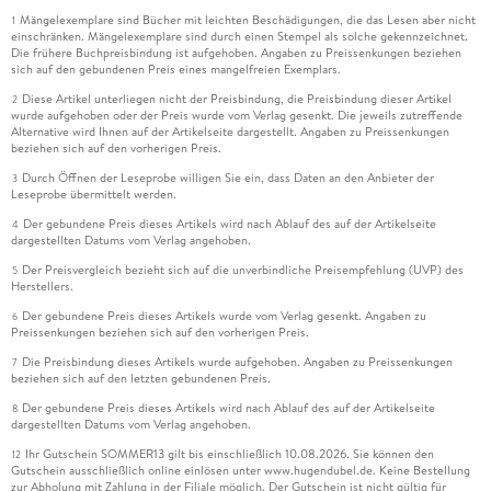
Mängelexemplare sind Bücher mit leichten Beschädigungen, die das Lesen aber nicht
1
einschränken. Mängelexemplare sind durch einen Stempel als solche gekennzeichnet.
Die frühere Buchpreisbindung ist aufgehoben. Angaben zu Preissenkungen beziehen
sich auf den gebundenen Preis eines mangelfreien Exemplars.
Diese Artikel unterliegen nicht der Preisbindung, die Preisbindung dieser Artikel
2
wurde aufgehoben oder der Preis wurde vom Verlag gesenkt. Die jeweils zutreffende
Alternative wird Ihnen auf der Artikelseite dargestellt. Angaben zu Preissenkungen
beziehen sich auf den vorherigen Preis.
Durch Öffnen der Leseprobe willigen Sie ein, dass Daten an den Anbieter der
3
Leseprobe übermittelt werden.
Der gebundene Preis dieses Artikels wird nach Ablauf des auf der Artikelseite
4
dargestellten Datums vom Verlag angehoben.
Der Preisvergleich bezieht sich auf die unverbindliche Preisempfehlung (UVP) des
5
Herstellers.
Der gebundene Preis dieses Artikels wurde vom Verlag gesenkt. Angaben zu
6
Preissenkungen beziehen sich auf den vorherigen Preis.
Die Preisbindung dieses Artikels wurde aufgehoben. Angaben zu Preissenkungen
7
beziehen sich auf den letzten gebundenen Preis.
Der gebundene Preis dieses Artikels wird nach Ablauf des auf der Artikelseite
8
dargestellten Datums vom Verlag angehoben.
Ihr Gutschein SOMMER13 gilt bis einschließlich 10.08.2026. Sie können den
12
Gutschein ausschließlich online einlösen unter www.hugendubel.de. Keine Bestellung
zur Abholung mit Zahlung in der Filiale möglich. Der Gutschein ist nicht gültig für