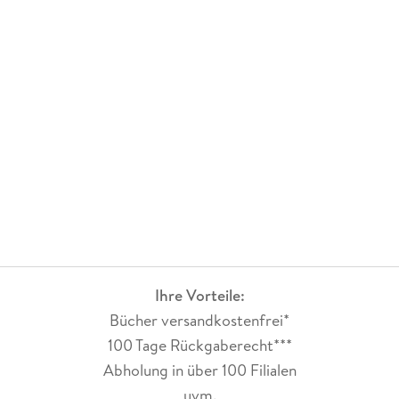
von Maria Schell, dann kommt ihr zweiter Mann Veit Relin zu
Wort und im letzten Teil widmet sich Marie Theres ihrer
Mutter. ganz zum Schluß ist eine Liste mit Who isWho, wo alle
Personen vorgestellt werden, die für Maria Schell wichtig
waren. Ein wirklich ganz hervorragend ausgearbeitetes
Porträt ein großen Mimin. Was mir allerdings bei diesem
Buch fehlt, sind Fotos, Das Cover ziert ein wunderschönes
schwarz-weiß Bild von Maria Schell.
Ihre Vorteile:
Bücher versandkostenfrei*
100 Tage Rückgaberecht***
Abholung in über 100 Filialen
uvm.