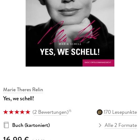
Marie Theres Relin
Yes, we schell!
(
2 Bewertungen
)
170 Lesepunkte
15
Buch (kartoniert)
Alle 2 Formate
16,99 €