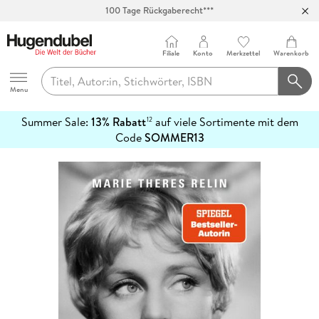
100 Tage Rückgaberecht***
Abholung in über 100 Filialen
Filiale
Konto
Merkzettel
Warenkorb
Hugendubel
Menu
Summer Sale:
13% Rabatt
auf viele Sortimente mit dem
12
mehr
Code
SOMMER13
erfahren