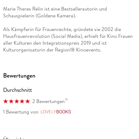
Marie Theres Relin ist eine Bestsellerautorin und
Schauspielerin (Goldene Kamera).
Als Kämpferin für Frauenrechte, gründete sie 2002 die
Hausfrauenrevolution (Social Media), erhielt für Kino Frauen
aller Kulturen den Integrationspreis 2019 und ist
Kulturorganisatorin der Region18 Kinoevents.
Das gemeinsame Buch mit Franz Xaver Kroetz Szenen keiner
Ehe (2023) wurde zum Bestseller. 2025 wurde sie in Wien mit
Bewertungen
dem Golden Arrow für ihr Lebenswerk ausgezeichnet.
Durchschnitt
Die Präsentation der Maria-Schell-Praline (Schell-
Schokoladen) zu Ehren ihrer Mutter, war Anlass zu Yes, we
15
2 Bewertungen
schell!
1 Bewertung
von
LovelyBooks