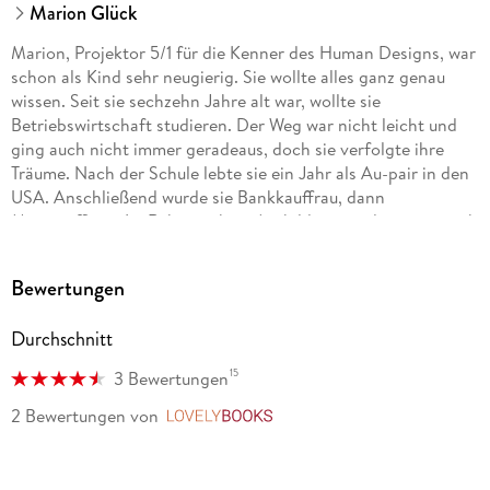
Marion Glück
Marion, Projektor 5/1 für die Kenner des Human Designs, war
schon als Kind sehr neugierig. Sie wollte alles ganz genau
wissen. Seit sie sechzehn Jahre alt war, wollte sie
Betriebswirtschaft studieren. Der Weg war nicht leicht und
ging auch nicht immer geradeaus, doch sie verfolgte ihre
Träume. Nach der Schule lebte sie ein Jahr als Au-pair in den
USA. Anschließend wurde sie Bankkauffrau, dann
Marineoffizier. Im Rahmen ihrer Ausbildung studierte sie auch
Betriebswirtschaftslehre. Nach ihrem Ausscheiden aus der
Bundeswehr und dem Ende ihrer Psychotherapie schrieb sie
Bewertungen
ihr erstes Buch Das Leben ist BUND Die lange Depression .
Diese Erfahrungen führten sie durch eine Reihe von
Durchschnitt
Ausbildungen im Bereich der Persönlichkeitsentwicklung für
ein gesundes, glückliches und erfolgreiches Leben.
15
3 Bewertungen
Währenddessen sammelte sie zunächst als Training
Managerin in einem DAX-30-Konzern und als
2 Bewertungen
von
LovelyBooks
Vorstandsmitglied im internationalen Netzwerk WISTA
(Women s International Shipping and Trading Association)
weitere Erfahrungen. Bis 2019 entwickelte sie verschiedene