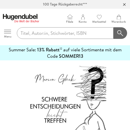
100 Tage Rückgaberecht***
Abholung in über 100 Filialen
Filiale
Konto
Merkzettel
Warenkorb
Hugendubel
Menu
Summer Sale:
13% Rabatt
auf viele Sortimente mit dem
12
mehr
Code
SOMMER13
erfahren