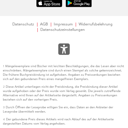
Datenschutz
AGB
Impressum
Widerrufsbelehrung
Datenschutzeinstellungen
Mängelexemplare sind Bücher mit leichten Beschädigungen, die das Lesen aber nicht
1
einschränken. Mängelexemplare sind durch einen Stempel als solche gekennzeichnet.
Die frühere Buchpreisbindung ist aufgehoben. Angaben zu Preissenkungen beziehen
sich auf den gebundenen Preis eines mangelfreien Exemplars.
Diese Artikel unterliegen nicht der Preisbindung, die Preisbindung dieser Artikel
2
wurde aufgehoben oder der Preis wurde vom Verlag gesenkt. Die jeweils zutreffende
Alternative wird Ihnen auf der Artikelseite dargestellt. Angaben zu Preissenkungen
beziehen sich auf den vorherigen Preis.
Durch Öffnen der Leseprobe willigen Sie ein, dass Daten an den Anbieter der
3
Leseprobe übermittelt werden.
Der gebundene Preis dieses Artikels wird nach Ablauf des auf der Artikelseite
4
dargestellten Datums vom Verlag angehoben.