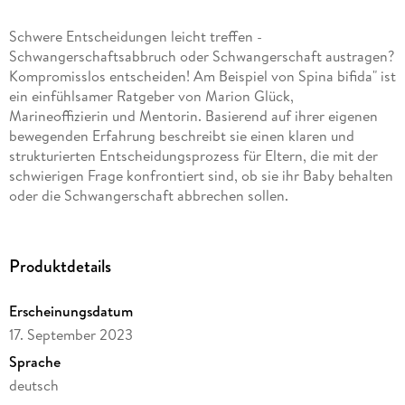
Schwere Entscheidungen leicht treffen -
Schwangerschaftsabbruch oder Schwangerschaft austragen?
Kompromisslos entscheiden! Am Beispiel von Spina bifida" ist
ein einfühlsamer Ratgeber von Marion Glück,
Marineoffizierin und Mentorin. Basierend auf ihrer eigenen
bewegenden Erfahrung beschreibt sie einen klaren und
strukturierten Entscheidungsprozess für Eltern, die mit der
schwierigen Frage konfrontiert sind, ob sie ihr Baby behalten
oder die Schwangerschaft abbrechen sollen.
Das Buch bietet eine praktische Anleitung, um den Prozess
der Entscheidungsfindung zu durchlaufen, insbesondere im
Falle einer Diagnose bei der Pränatalen Diagnostik. Marion
Produktdetails
Glück nimmt die Lesenden mit auf eine emotionale Reise,
während sie Einblicke in ihre persönliche Situation und ihre
Erscheinungsdatum
eigenen Gedanken- und Gefühlswelt gewährt. Mit einem
17. September 2023
sachlichen und reduzierten Schreibstil, der auf die begrenzte
Zeit der Lesenden abgestimmt ist, bietet das Buch einen
Sprache
wertvollen Leitfaden für Eltern, Ärzte und Familienmitglieder,
deutsch
die in dieser herausfordernden Situation Rat suchen.