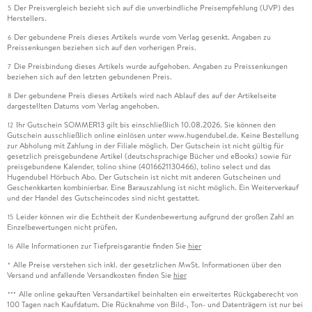
Der Preisvergleich bezieht sich auf die unverbindliche Preisempfehlung (UVP) des
5
Herstellers.
Der gebundene Preis dieses Artikels wurde vom Verlag gesenkt. Angaben zu
6
Preissenkungen beziehen sich auf den vorherigen Preis.
Die Preisbindung dieses Artikels wurde aufgehoben. Angaben zu Preissenkungen
7
beziehen sich auf den letzten gebundenen Preis.
Der gebundene Preis dieses Artikels wird nach Ablauf des auf der Artikelseite
8
dargestellten Datums vom Verlag angehoben.
Ihr Gutschein SOMMER13 gilt bis einschließlich 10.08.2026. Sie können den
12
Gutschein ausschließlich online einlösen unter www.hugendubel.de. Keine Bestellung
zur Abholung mit Zahlung in der Filiale möglich. Der Gutschein ist nicht gültig für
gesetzlich preisgebundene Artikel (deutschsprachige Bücher und eBooks) sowie für
preisgebundene Kalender, tolino shine (4016621130466), tolino select und das
Hugendubel Hörbuch Abo. Der Gutschein ist nicht mit anderen Gutscheinen und
Geschenkkarten kombinierbar. Eine Barauszahlung ist nicht möglich. Ein Weiterverkauf
und der Handel des Gutscheincodes sind nicht gestattet.
Leider können wir die Echtheit der Kundenbewertung aufgrund der großen Zahl an
15
Einzelbewertungen nicht prüfen.
Alle Informationen zur Tiefpreisgarantie finden Sie
hier
16
Alle Preise verstehen sich inkl. der gesetzlichen MwSt. Informationen über den
*
Versand und anfallende Versandkosten finden Sie
hier
Alle online gekauften Versandartikel beinhalten ein erweitertes Rückgaberecht von
***
100 Tagen nach Kaufdatum. Die Rücknahme von Bild-, Ton- und Datenträgern ist nur bei