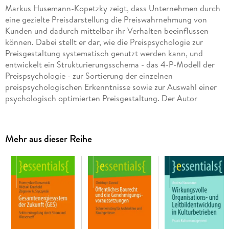
Markus Husemann-Kopetzky zeigt, dass Unternehmen durch
eine gezielte Preisdarstellung die Preiswahrnehmung von
Kunden und dadurch mittelbar ihr Verhalten beeinflussen
können. Dabei stellt er dar, wie die Preispsychologie zur
Preisgestaltung systematisch genutzt werden kann, und
entwickelt ein Strukturierungsschema - das 4-P-Modell der
Preispsychologie - zur Sortierung der einzelnen
preispsychologischen Erkenntnisse sowie zur Auswahl einer
psychologisch optimierten Preisgestaltung. Der Autor
vermittelt dem Leser einen breiten und fundierten Eindruck
zur Preispsychologie und zeigt dabei Möglichkeiten zur
weiteren Vertiefung auf. Diese zweite überarbeitete Auflage
Mehr aus dieser Reihe
wurde um neue Studien aus dem noch sehr dynamischen
Forschungsgebiet der Preispsychologie aktualisiert.
Der Autor:
Dr. Markus
Husemann-Kopetzky
ist externer Habilitand bei
Prof. Dr. Andreas Eggert am Lehrstuhl für
Betriebswirtschaftslehre, insbesondere Marketing, an der