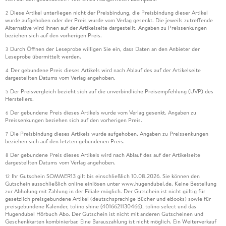
Diese Artikel unterliegen nicht der Preisbindung, die Preisbindung dieser Artikel
2
wurde aufgehoben oder der Preis wurde vom Verlag gesenkt. Die jeweils zutreffende
Alternative wird Ihnen auf der Artikelseite dargestellt. Angaben zu Preissenkungen
beziehen sich auf den vorherigen Preis.
Durch Öffnen der Leseprobe willigen Sie ein, dass Daten an den Anbieter der
3
Leseprobe übermittelt werden.
Der gebundene Preis dieses Artikels wird nach Ablauf des auf der Artikelseite
4
dargestellten Datums vom Verlag angehoben.
Der Preisvergleich bezieht sich auf die unverbindliche Preisempfehlung (UVP) des
5
Herstellers.
Der gebundene Preis dieses Artikels wurde vom Verlag gesenkt. Angaben zu
6
Preissenkungen beziehen sich auf den vorherigen Preis.
Die Preisbindung dieses Artikels wurde aufgehoben. Angaben zu Preissenkungen
7
beziehen sich auf den letzten gebundenen Preis.
Der gebundene Preis dieses Artikels wird nach Ablauf des auf der Artikelseite
8
dargestellten Datums vom Verlag angehoben.
Ihr Gutschein SOMMER13 gilt bis einschließlich 10.08.2026. Sie können den
12
Gutschein ausschließlich online einlösen unter www.hugendubel.de. Keine Bestellung
zur Abholung mit Zahlung in der Filiale möglich. Der Gutschein ist nicht gültig für
gesetzlich preisgebundene Artikel (deutschsprachige Bücher und eBooks) sowie für
preisgebundene Kalender, tolino shine (4016621130466), tolino select und das
Hugendubel Hörbuch Abo. Der Gutschein ist nicht mit anderen Gutscheinen und
Geschenkkarten kombinierbar. Eine Barauszahlung ist nicht möglich. Ein Weiterverkauf