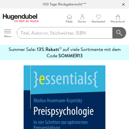
100 Tage Rückgaberecht***
Abholung in über 100 Filialen
Filiale
Konto
Merkzettel
Warenkorb
Hugendubel
Menu
Summer Sale:
13% Rabatt
auf viele Sortimente mit dem
12
mehr
Code
SOMMER13
erfahren