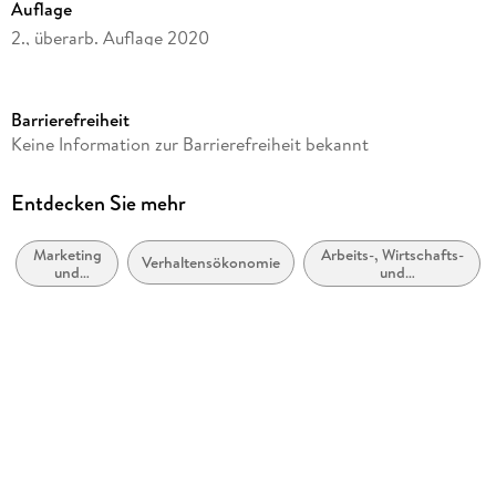
Auflage
2., überarb. Auflage 2020
Seitenanzahl
68
Barrierefreiheit
Reihe
Keine Information zur Barrierefreiheit bekannt
essentials
Autor/Autorin
Entdecken Sie mehr
Markus Husemann-Kopetzky
Marketing
Arbeits-, Wirtschafts-
Verlag/Hersteller
Verhaltensökonomie
und
und
Springer VS
Vertrieb
Organisationspsychologie
Produktart
kartoniert
Abbildungen
X, 56 S. 7 Abb.
Gewicht
102 g