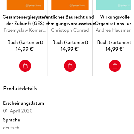
Universität Paderborn und als Senior Manager Pricing and
Business Analytics bei einem großen Internet-Versandhandel
tätig.
Gesamtenergiesystem
Öffentliches Baurecht und die
Wirkungsvolle
der Zukunft (GES)
Genehmigungsvoraussetzungen
Organisations- un
Przemyslaw Komarnicki, Michael Kranhold, Zbigniew A. Styczynski
Christoph Conrad
Leitbildentwicklun
Andrea Hausman
Inhaltsverzeichnis
in Kulturbetriebe
(Preisdesign-)Parameter zur Gestaltung von
Buch (kartoniert)
Buch (kartoniert)
Buch (kartoniert)
14,99 €
14,99 €
14,99 €
Preisinformationen. - Prozess der Verarbeitung von
*
*
*
Preisinformationen. - Phänomene des Kundenverhaltens. -
Profite als Ergebnis der Preisgestaltung.
Produktdetails
Erscheinungsdatum
01. April 2020
Sprache
deutsch