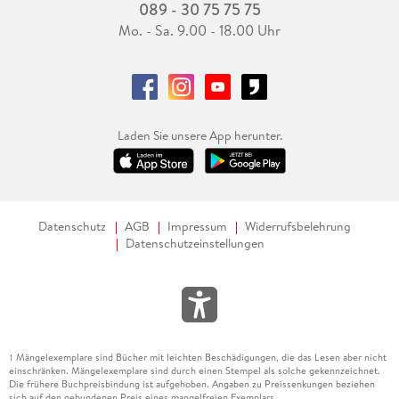
089 - 30 75 75 75
Mo. - Sa. 9.00 - 18.00 Uhr
Laden Sie unsere App herunter.
Datenschutz
AGB
Impressum
Widerrufsbelehrung
Datenschutzeinstellungen
Mängelexemplare sind Bücher mit leichten Beschädigungen, die das Lesen aber nicht
1
einschränken. Mängelexemplare sind durch einen Stempel als solche gekennzeichnet.
Die frühere Buchpreisbindung ist aufgehoben. Angaben zu Preissenkungen beziehen
sich auf den gebundenen Preis eines mangelfreien Exemplars.