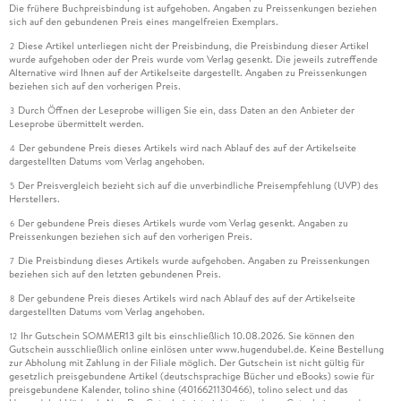
Die frühere Buchpreisbindung ist aufgehoben. Angaben zu Preissenkungen beziehen
sich auf den gebundenen Preis eines mangelfreien Exemplars.
Diese Artikel unterliegen nicht der Preisbindung, die Preisbindung dieser Artikel
2
wurde aufgehoben oder der Preis wurde vom Verlag gesenkt. Die jeweils zutreffende
Alternative wird Ihnen auf der Artikelseite dargestellt. Angaben zu Preissenkungen
beziehen sich auf den vorherigen Preis.
Durch Öffnen der Leseprobe willigen Sie ein, dass Daten an den Anbieter der
3
Leseprobe übermittelt werden.
Der gebundene Preis dieses Artikels wird nach Ablauf des auf der Artikelseite
4
dargestellten Datums vom Verlag angehoben.
Der Preisvergleich bezieht sich auf die unverbindliche Preisempfehlung (UVP) des
5
Herstellers.
Der gebundene Preis dieses Artikels wurde vom Verlag gesenkt. Angaben zu
6
Preissenkungen beziehen sich auf den vorherigen Preis.
Die Preisbindung dieses Artikels wurde aufgehoben. Angaben zu Preissenkungen
7
beziehen sich auf den letzten gebundenen Preis.
Der gebundene Preis dieses Artikels wird nach Ablauf des auf der Artikelseite
8
dargestellten Datums vom Verlag angehoben.
Ihr Gutschein SOMMER13 gilt bis einschließlich 10.08.2026. Sie können den
12
Gutschein ausschließlich online einlösen unter www.hugendubel.de. Keine Bestellung
zur Abholung mit Zahlung in der Filiale möglich. Der Gutschein ist nicht gültig für
gesetzlich preisgebundene Artikel (deutschsprachige Bücher und eBooks) sowie für
preisgebundene Kalender, tolino shine (4016621130466), tolino select und das