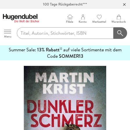
100 Tage Rückgaberecht***
Abholung in über 100 Filialen
Filiale
Konto
Merkzettel
Warenkorb
Hugendubel
Menu
Summer Sale:
13% Rabatt
auf viele Sortimente mit dem
12
mehr
Code
SOMMER13
erfahren