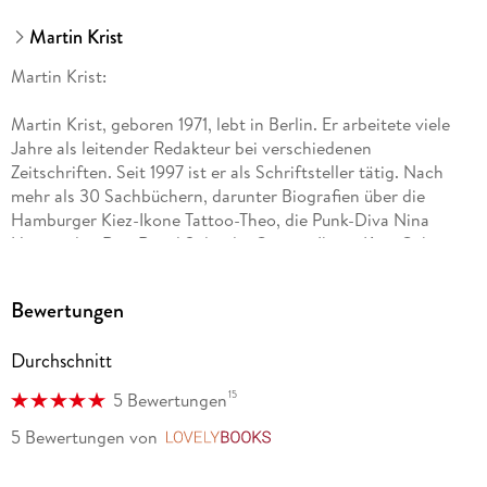
Martin Krist
Martin Krist:
Martin Krist, geboren 1971, lebt in Berlin. Er arbeitete viele
Jahre als leitender Redakteur bei verschiedenen
Zeitschriften. Seit 1997 ist er als Schriftsteller tätig. Nach
mehr als 30 Sachbüchern, darunter Biografien über die
Hamburger Kiez-Ikone Tattoo-Theo, die Punk-Diva Nina
Hagen, den Rap-Rüpel Sido, die Grunge-Ikone Kurt Cobain
und den gewaltlosen Rebell Mahatma Gandhi, schreibt er seit
2005 Krimis und Thriller.
Bewertungen
Durchschnitt
15
5 Bewertungen
5 Bewertungen
von
LovelyBooks