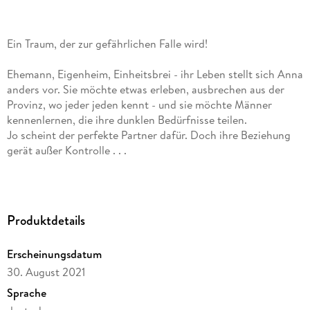
Ein Traum, der zur gefährlichen Falle wird!
Ehemann, Eigenheim, Einheitsbrei - ihr Leben stellt sich Anna
anders vor. Sie möchte etwas erleben, ausbrechen aus der
Provinz, wo jeder jeden kennt - und sie möchte Männer
kennenlernen, die ihre dunklen Bedürfnisse teilen.
Jo scheint der perfekte Partner dafür. Doch ihre Beziehung
gerät außer Kontrolle . . .
Der Top-Thriller (»Das geheime Zimmer«) von Bestsellerautor
Martin Krist in Neuausgabe.
Produktdetails
»Endlich ein Erotikthriller, der beides kann - spannend und
heiß. «
Erscheinungsdatum
Sarah Lippasson
30. August 2021
»Martin Krist überzeugt auch im Bereich des Erotik-Thrillers. «
Sprache
Jörg Häusler, Lesbar. blog