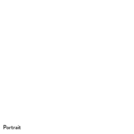
9783754326787
Portrait