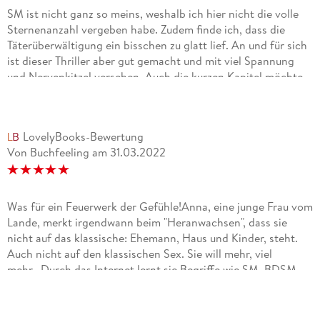
SM ist nicht ganz so meins, weshalb ich hier nicht die volle
Sternenanzahl vergeben habe. Zudem finde ich, dass die
Täterüberwältigung ein bisschen zu glatt lief. An und für sich
ist dieser Thriller aber gut gemacht und mit viel Spannung
und Nervenkitzel versehen. Auch die kurzen Kapitel möchte
ich positiv anführen. Sie geben dem Leser eine gute
Gelegenheit, die Geschehnisse in Ruhe zu ordnen und sacken
zu lassen. Ein tolles Buch, das zeigt, dass man sich nicht
LovelyBooks-Bewertung
erniedrigen zu lassen braucht und Erotik eine Angelegenheit
Von Buchfeeling
am
31.03.2022
ist, in der beide Parteien mitzubestimmen haben.
Was für ein Feuerwerk der Gefühle!Anna, eine junge Frau vom
Lande, merkt irgendwann beim "Heranwachsen", dass sie
nicht auf das klassische: Ehemann, Haus und Kinder, steht.
Auch nicht auf den klassischen Sex. Sie will mehr, viel
mehr...Durch das Internet lernt sie Begriffe wie SM, BDSM,
Dominanz und Unterwerfung kennen und merkt, dass genau
hier ihre verborgene Leidenschaft liegt. Sie bricht aus aus
ihrem langweiligen Dorfleben und stürzt sich in ein