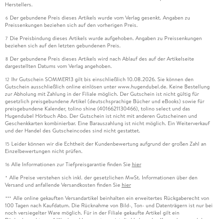
Herstellers.
Der gebundene Preis dieses Artikels wurde vom Verlag gesenkt. Angaben zu
6
Preissenkungen beziehen sich auf den vorherigen Preis.
Die Preisbindung dieses Artikels wurde aufgehoben. Angaben zu Preissenkungen
7
beziehen sich auf den letzten gebundenen Preis.
Der gebundene Preis dieses Artikels wird nach Ablauf des auf der Artikelseite
8
dargestellten Datums vom Verlag angehoben.
Ihr Gutschein SOMMER13 gilt bis einschließlich 10.08.2026. Sie können den
12
Gutschein ausschließlich online einlösen unter www.hugendubel.de. Keine Bestellung
zur Abholung mit Zahlung in der Filiale möglich. Der Gutschein ist nicht gültig für
gesetzlich preisgebundene Artikel (deutschsprachige Bücher und eBooks) sowie für
preisgebundene Kalender, tolino shine (4016621130466), tolino select und das
Hugendubel Hörbuch Abo. Der Gutschein ist nicht mit anderen Gutscheinen und
Geschenkkarten kombinierbar. Eine Barauszahlung ist nicht möglich. Ein Weiterverkauf
und der Handel des Gutscheincodes sind nicht gestattet.
Leider können wir die Echtheit der Kundenbewertung aufgrund der großen Zahl an
15
Einzelbewertungen nicht prüfen.
Alle Informationen zur Tiefpreisgarantie finden Sie
hier
16
Alle Preise verstehen sich inkl. der gesetzlichen MwSt. Informationen über den
*
Versand und anfallende Versandkosten finden Sie
hier
Alle online gekauften Versandartikel beinhalten ein erweitertes Rückgaberecht von
***
100 Tagen nach Kaufdatum. Die Rücknahme von Bild-, Ton- und Datenträgern ist nur bei
noch versiegelter Ware möglich. Für in der Filiale gekaufte Artikel gilt ein