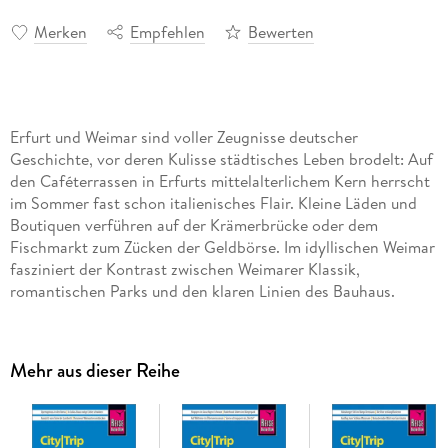
Merken
Empfehlen
Bewerten
Erfurt und Weimar sind voller Zeugnisse deutscher
Geschichte, vor deren Kulisse städtisches Leben brodelt: Auf
den Caféterrassen in Erfurts mittelalterlichem Kern herrscht
im Sommer fast schon italienisches Flair. Kleine Läden und
Boutiquen verführen auf der Krämerbrücke oder dem
Fischmarkt zum Zücken der Geldbörse. Im idyllischen Weimar
fasziniert der Kontrast zwischen Weimarer Klassik,
romantischen Parks und den klaren Linien des Bauhaus.
Kulinarisch locken original Thüringer Rostbratwurst und
Klöße, z. B. in der Scharfen Ecke. Ausflüge zu den Schlössern
Belvedere und Tiefurt oder zum egapark, dem "Garten
Mehr aus dieser Reihe
Thüringens", runden den Städtetrip ab.
Dieser aktuelle Reiseführer Erfurt und Weimar ist der ideale
Begleiter, um alle Seiten der beiden thüringischen