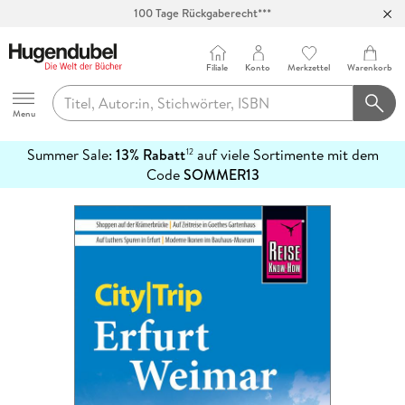
Abholung in über 100 Filialen
Filiale
Konto
Merkzettel
Warenkorb
Hugendubel
Menu
Summer Sale:
13% Rabatt
auf viele Sortimente mit dem
12
mehr
Code
SOMMER13
erfahren