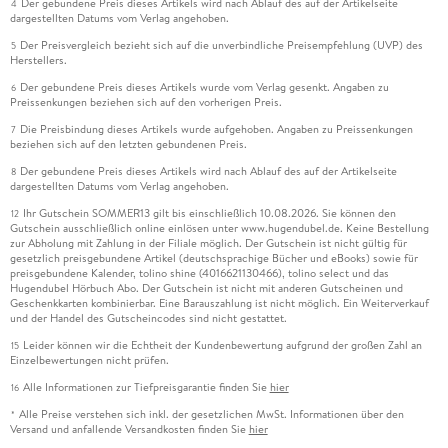
Der gebundene Preis dieses Artikels wird nach Ablauf des auf der Artikelseite
4
dargestellten Datums vom Verlag angehoben.
Der Preisvergleich bezieht sich auf die unverbindliche Preisempfehlung (UVP) des
5
Herstellers.
Der gebundene Preis dieses Artikels wurde vom Verlag gesenkt. Angaben zu
6
Preissenkungen beziehen sich auf den vorherigen Preis.
Die Preisbindung dieses Artikels wurde aufgehoben. Angaben zu Preissenkungen
7
beziehen sich auf den letzten gebundenen Preis.
Der gebundene Preis dieses Artikels wird nach Ablauf des auf der Artikelseite
8
dargestellten Datums vom Verlag angehoben.
Ihr Gutschein SOMMER13 gilt bis einschließlich 10.08.2026. Sie können den
12
Gutschein ausschließlich online einlösen unter www.hugendubel.de. Keine Bestellung
zur Abholung mit Zahlung in der Filiale möglich. Der Gutschein ist nicht gültig für
gesetzlich preisgebundene Artikel (deutschsprachige Bücher und eBooks) sowie für
preisgebundene Kalender, tolino shine (4016621130466), tolino select und das
Hugendubel Hörbuch Abo. Der Gutschein ist nicht mit anderen Gutscheinen und
Geschenkkarten kombinierbar. Eine Barauszahlung ist nicht möglich. Ein Weiterverkauf
und der Handel des Gutscheincodes sind nicht gestattet.
Leider können wir die Echtheit der Kundenbewertung aufgrund der großen Zahl an
15
Einzelbewertungen nicht prüfen.
Alle Informationen zur Tiefpreisgarantie finden Sie
hier
16
Alle Preise verstehen sich inkl. der gesetzlichen MwSt. Informationen über den
*
Versand und anfallende Versandkosten finden Sie
hier