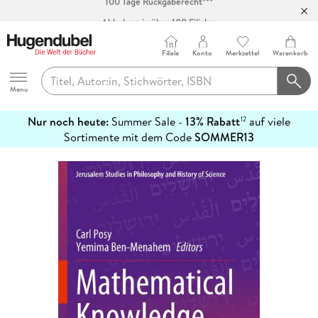
Abholung in über 100 Filialen
Filiale
Konto
Merkzettel
Warenkorb
Hugendubel
Menu
Nur noch heute:
Summer Sale -
13% Rabatt
auf viele
12
mehr
Sortimente mit dem Code
SOMMER13
erfahren