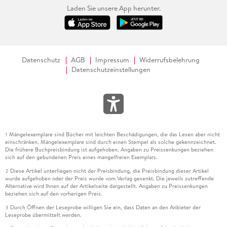
Laden Sie unsere App herunter.
Datenschutz
AGB
Impressum
Widerrufsbelehrung
Datenschutzeinstellungen
Mängelexemplare sind Bücher mit leichten Beschädigungen, die das Lesen aber nicht
1
einschränken. Mängelexemplare sind durch einen Stempel als solche gekennzeichnet.
Die frühere Buchpreisbindung ist aufgehoben. Angaben zu Preissenkungen beziehen
sich auf den gebundenen Preis eines mangelfreien Exemplars.
Diese Artikel unterliegen nicht der Preisbindung, die Preisbindung dieser Artikel
2
wurde aufgehoben oder der Preis wurde vom Verlag gesenkt. Die jeweils zutreffende
Alternative wird Ihnen auf der Artikelseite dargestellt. Angaben zu Preissenkungen
beziehen sich auf den vorherigen Preis.
Durch Öffnen der Leseprobe willigen Sie ein, dass Daten an den Anbieter der
3
Leseprobe übermittelt werden.