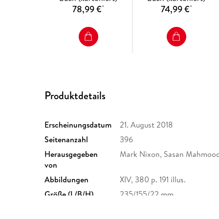
78,99 €
74,99 €
*
*
Produktdetails
Erscheinungsdatum
21. August 2018
Seitenanzahl
396
Herausgegeben
Mark Nixon, Sasan Mahmoodi
von
Abbildungen
XIV, 380 p. 191 illus.
Größe (L/B/H)
235/155/22 mm
Herstelleradresse
Springer Nature Customer S