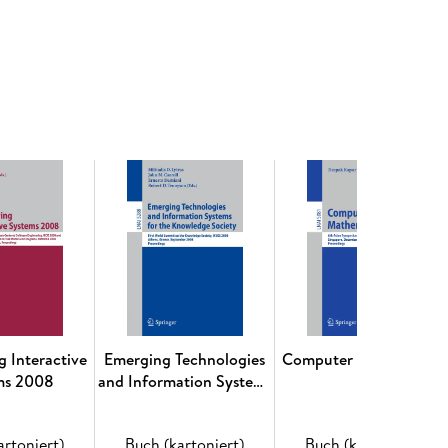
ssion: Liver Analysis. - Medical Image Analysis. -
ns and Techniques. - Segmentation in Medical
 Imaging Analysis. - Applications of Medical Image
g Interactive
Emerging Technologies
Computer Mathematics
ms 2008
and Information Systems
for the Knowledge
Society
artoniert)
Buch (kartoniert)
Buch (kartoniert)