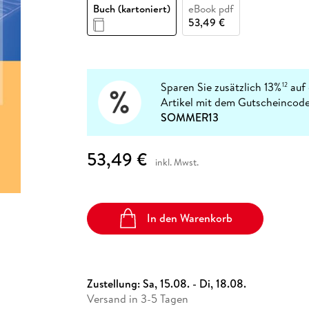
Fremdsprachige Bücher
Buch (kartoniert)
eBook pdf
n Lernhilfen
 Jugendbücher
eiber
Hörbuch Downloads im Bundle
cher
 Vergleich
 Puzzlezubehör
Lernen
New Adult
STABILO
53,49 €
Taschenbücher
hilfen
hriller
 Backen
er
lender
Ratgeber
op
hriller
Romance
Sachbücher
Sparen Sie zusätzlich 13%
auf 
12
precher:innen
Artikel mit dem Gutscheincode
Science Fiction
SOMMER13
Fremdsprachige Bücher
53,49 €
inkl. Mwst.
In den Warenkorb
Zustellung:
Sa, 15.08. - Di, 18.08.
Versand in 3-5 Tagen