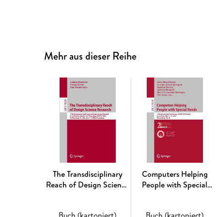
Mehr aus dieser Reihe
The Transdisciplinary
Computers Helping
Reach of Design Science
People with Special
Research
Needs
Buch (kartoniert)
Buch (kartoniert)