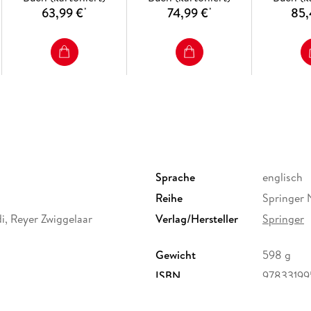
63,99 €
74,99 €
85,
*
*
Sprache
englisch
Reihe
Springer 
, Reyer Zwiggelaar
Verlag/Hersteller
Springer
Gewicht
598 g
ISBN
97833199
ervice Center GmbH,