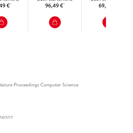
49 €
96,49 €
69,49 €
*
*
*
Nature Proceedings Computer Science
59207