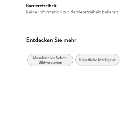
Europaplatz 3, 69115 Heidelb
Barrierefreiheit
ProductSafety@springernat
Keine Information zur Barrierefreiheit bekannt
Entdecken Sie mehr
Maschinelles Sehen,
Künstliche Intelligenz
Bildverstehen