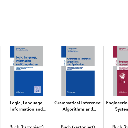
Deep Learning in Medical Imaging. - Special se
Texture and Image Analysis. - MRI: Applicatio
Images. - CT: Learning and Planning. - Ocular
Analysis.
Logic, Language,
Grammatical Inference:
Engineerin
Information and
Algorithms and
Syste
Computation
Applications
Buch (kartoniert)
Buch (kartoniert)
Buch (k