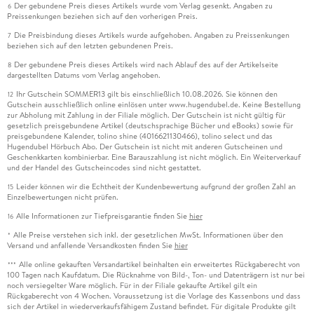
Der gebundene Preis dieses Artikels wurde vom Verlag gesenkt. Angaben zu
6
Preissenkungen beziehen sich auf den vorherigen Preis.
Die Preisbindung dieses Artikels wurde aufgehoben. Angaben zu Preissenkungen
7
beziehen sich auf den letzten gebundenen Preis.
Der gebundene Preis dieses Artikels wird nach Ablauf des auf der Artikelseite
8
dargestellten Datums vom Verlag angehoben.
Ihr Gutschein SOMMER13 gilt bis einschließlich 10.08.2026. Sie können den
12
Gutschein ausschließlich online einlösen unter www.hugendubel.de. Keine Bestellung
zur Abholung mit Zahlung in der Filiale möglich. Der Gutschein ist nicht gültig für
gesetzlich preisgebundene Artikel (deutschsprachige Bücher und eBooks) sowie für
preisgebundene Kalender, tolino shine (4016621130466), tolino select und das
Hugendubel Hörbuch Abo. Der Gutschein ist nicht mit anderen Gutscheinen und
Geschenkkarten kombinierbar. Eine Barauszahlung ist nicht möglich. Ein Weiterverkauf
und der Handel des Gutscheincodes sind nicht gestattet.
Leider können wir die Echtheit der Kundenbewertung aufgrund der großen Zahl an
15
Einzelbewertungen nicht prüfen.
Alle Informationen zur Tiefpreisgarantie finden Sie
hier
16
Alle Preise verstehen sich inkl. der gesetzlichen MwSt. Informationen über den
*
Versand und anfallende Versandkosten finden Sie
hier
Alle online gekauften Versandartikel beinhalten ein erweitertes Rückgaberecht von
***
100 Tagen nach Kaufdatum. Die Rücknahme von Bild-, Ton- und Datenträgern ist nur bei
noch versiegelter Ware möglich. Für in der Filiale gekaufte Artikel gilt ein
Rückgaberecht von 4 Wochen. Voraussetzung ist die Vorlage des Kassenbons und dass
sich der Artikel in wiederverkaufsfähigem Zustand befindet. Für digitale Produkte gilt