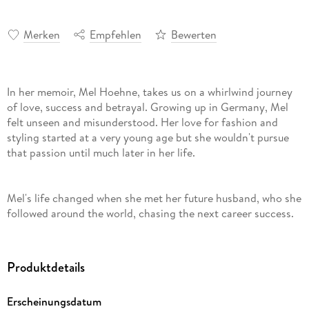
Merken
Empfehlen
Bewerten
In her memoir, Mel Hoehne, takes us on a whirlwind journey
of love, success and betrayal. Growing up in Germany, Mel
felt unseen and misunderstood. Her love for fashion and
styling started at a very young age but she wouldn't pursue
that passion until much later in her life.
Mel's life changed when she met her future husband, who she
followed around the world, chasing the next career success.
She became a pro at starting over in a new country - building
her own career and community. And eventually, her empire.
Produktdetails
Having struggled all her life with her body-image and self-
Erscheinungsdatum
worth, when Mel took the plunge to do something that would