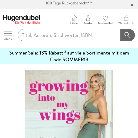
Abholung in über 100 Filialen
Filiale
Konto
Merkzettel
Warenkorb
Hugendubel
Menu
Summer Sale:
13% Rabatt
auf viele Sortimente mit dem
12
mehr
Code
SOMMER13
erfahren