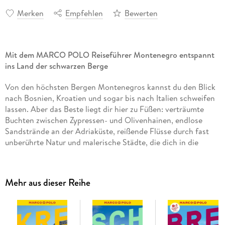
Merken
Empfehlen
Bewerten
Mit dem MARCO POLO Reiseführer Montenegro entspannt
ins Land der schwarzen Berge
Von den höchsten Bergen Montenegros kannst du den Blick
nach Bosnien, Kroatien und sogar bis nach Italien schweifen
lassen. Aber das Beste liegt dir hier zu Füßen: verträumte
Buchten zwischen Zypressen- und Olivenhainen, endlose
Sandstrände an der Adriaküste, reißende Flüsse durch fast
unberührte Natur und malerische Städte, die dich in die
Glanzzeiten europäischer Baukunst zurückversetzen.
Ob entspannter Badeurlaub, Architektur-Genuss pur oder
Mehr aus dieser Reihe
Wander-Highlights am laufenden Band: Dein MARCO POLO
Reiseführer ist der ideale Begleiter, wenn du die schönsten
Seiten Montenegros erkunden willst.