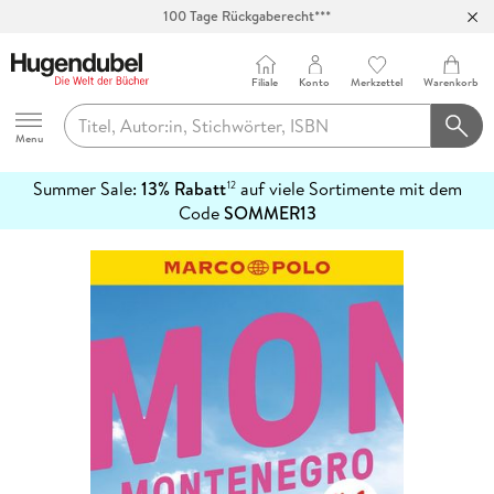
100 Tage Rückgaberecht***
Abholung in über 100 Filialen
Filiale
Konto
Merkzettel
Warenkorb
Hugendubel
Menu
Summer Sale:
13% Rabatt
auf viele Sortimente mit dem
12
mehr
Code
SOMMER13
erfahren