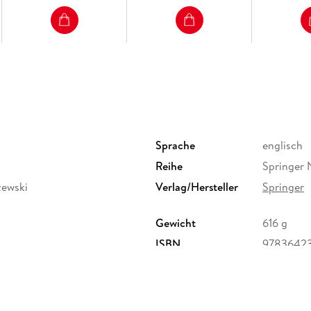
Sprache
englisch
Reihe
Springer 
zewski
Verlag/Hersteller
Springer
Gewicht
616 g
ISBN
9783642
ervice Center GmbH,
erg,
ure.com