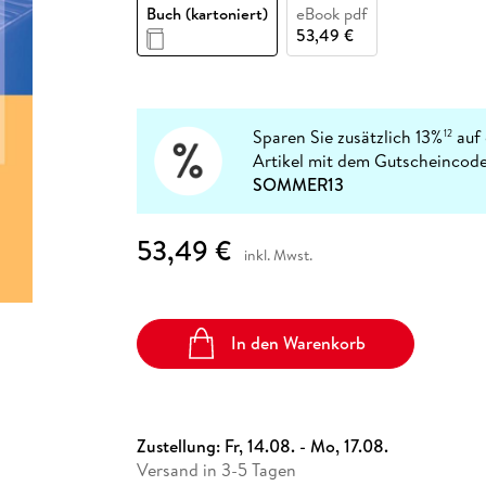
Fremdsprachige Bücher
Buch (kartoniert)
eBook pdf
n Lernhilfen
 Jugendbücher
eiber
Hörbuch Downloads im Bundle
cher
 Vergleich
 Puzzlezubehör
Lernen
New Adult
STABILO
53,49 €
Taschenbücher
hilfen
hriller
 Backen
er
lender
Ratgeber
op
hriller
Romance
Sachbücher
Sparen Sie zusätzlich 13%
auf 
12
precher:innen
Artikel mit dem Gutscheincode
Science Fiction
SOMMER13
Fremdsprachige Bücher
53,49 €
inkl. Mwst.
In den Warenkorb
Zustellung:
Fr, 14.08. - Mo, 17.08.
Versand in 3-5 Tagen