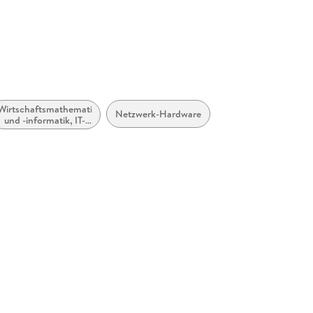
Wirtschaftsmathematik
Netzwerk-Hardware
und -informatik, IT-
Management