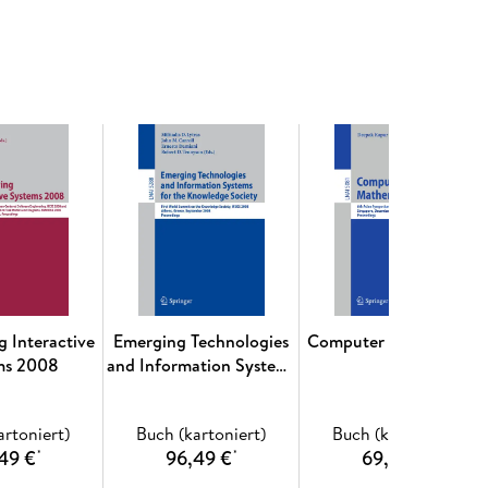
g Interactive
Emerging Technologies
Computer Mathematics
ms 2008
and Information Systems
for the Knowledge
Society
artoniert)
Buch (kartoniert)
Buch (kartoniert)
49 €
96,49 €
69,49 €
*
*
*