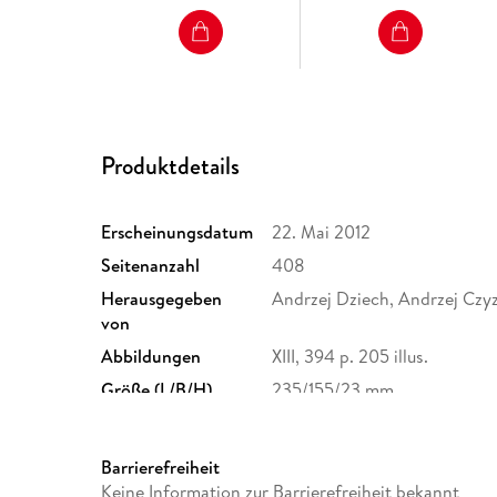
Produktdetails
Erscheinungsdatum
22. Mai 2012
Seitenanzahl
408
Herausgegeben
Andrzej Dziech, Andrzej Czy
von
Abbildungen
XIII, 394 p. 205 illus.
Größe (L/B/H)
235/155/23 mm
Herstelleradresse
Springer Nature Customer S
Europaplatz 3, 69115 Heidelb
Barrierefreiheit
ProductSafety@springernat
Keine Information zur Barrierefreiheit bekannt