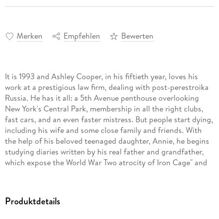
Merken
Empfehlen
Bewerten
It is 1993 and Ashley Cooper, in his fiftieth year, loves his
work at a prestigious law firm, dealing with post-perestroika
Russia. He has it all: a 5th Avenue penthouse overlooking
New York's Central Park, membership in all the right clubs,
fast cars, and an even faster mistress. But people start dying,
including his wife and some close family and friends. With
the help of his beloved teenaged daughter, Annie, he begins
studying diaries written by his real father and grandfather,
which expose the World War Two atrocity of Iron Cage" and
the presence of supernatural forces working to hide him
from those who would assassinate him. He is the hidden
prince, destined to lead the Iskandarov clan into the 21st
Produktdetails
century, and he must be severely tested by the formidable
forces of the Polinkov-the deadly rivals of the Iskanderov for