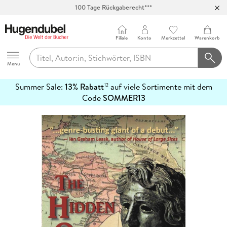
100 Tage Rückgaberecht***
Abholung in über 100 Filialen
Filiale
Konto
Merkzettel
Warenkorb
Hugendubel
Menu
Summer Sale:
13% Rabatt
auf viele Sortimente mit dem
12
mehr
Code
SOMMER13
erfahren