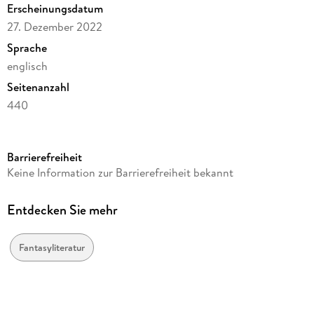
Erscheinungsdatum
millennia. This is the first novel in a series called People of
27. Dezember 2022
the Blood.
Sprache
englisch
Seitenanzahl
440
Autor/Autorin
Norm Mitchell
Barrierefreiheit
Verlag/Hersteller
Keine Information zur Barrierefreiheit bekannt
Calumet Editions
Produktart
Entdecken Sie mehr
kartoniert
Gewicht
Fantasyliteratur
710 g
Größe (L/B/H)
229/152/26 mm