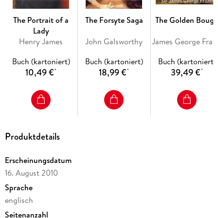
The Portrait of a
The Forsyte Saga
The Golden Boug
Lady
Henry James
John Galsworthy
James G
Buch (kartoniert)
Buch (kartoniert)
Buch (kartoniert)
10,49 €
18,99 €
39,49 €
*
*
*
Produktdetails
Erscheinungsdatum
16. August 2010
Sprache
englisch
Seitenanzahl