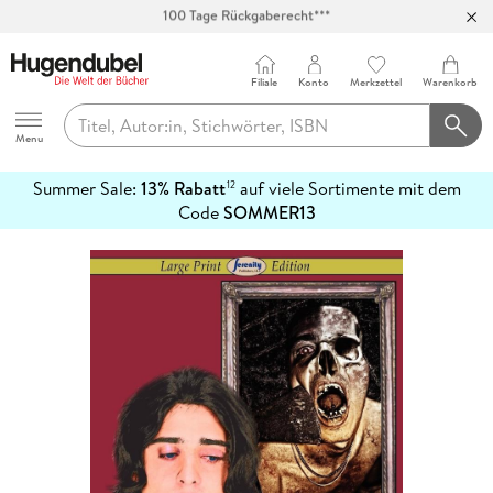
Abholung in über 100 Filialen
Filiale
Konto
Merkzettel
Warenkorb
Hugendubel
Menu
Summer Sale:
13% Rabatt
auf viele Sortimente mit dem
12
mehr
Code
SOMMER13
erfahren