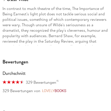
In contrast to much theatre of the time, The Importance of
Being Earnest's light plot does not tackle serious social and
political issues, something of which contemporary reviewers
were wary. Though unsure of Wilde's seriousness as a
dramatist, they recognized the play's cleverness, humour and
popularity with audiences. Bernard Shaw, for example,
reviewed the play in the Saturday Review, arguing that
comedy should touch as well as amuse, "I go to the theatre to
be moved to laughter." Later in a letter he said, the play,
though "extremely funny," was Wilde's "first really heartless
Bewertungen
one." In The World, William Archer wrote that he had enjoyed
watching the play but found it to be empty of meaning,
Durchschnitt
"What can a poor critic do with a play which raises no
principle, whether of art or morals, creates its own canons
15
329 Bewertungen
and conventions, and is nothing but an absolutely wilful
expression of an irrepressibly witty personality?"
329 Bewertungen
von
LovelyBooks