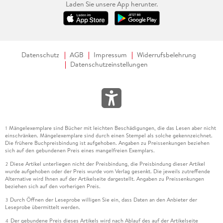
Laden Sie unsere App herunter.
Datenschutz
AGB
Impressum
Widerrufsbelehrung
Datenschutzeinstellungen
Mängelexemplare sind Bücher mit leichten Beschädigungen, die das Lesen aber nicht
1
einschränken. Mängelexemplare sind durch einen Stempel als solche gekennzeichnet.
Die frühere Buchpreisbindung ist aufgehoben. Angaben zu Preissenkungen beziehen
sich auf den gebundenen Preis eines mangelfreien Exemplars.
Diese Artikel unterliegen nicht der Preisbindung, die Preisbindung dieser Artikel
2
wurde aufgehoben oder der Preis wurde vom Verlag gesenkt. Die jeweils zutreffende
Alternative wird Ihnen auf der Artikelseite dargestellt. Angaben zu Preissenkungen
beziehen sich auf den vorherigen Preis.
Durch Öffnen der Leseprobe willigen Sie ein, dass Daten an den Anbieter der
3
Leseprobe übermittelt werden.
Der gebundene Preis dieses Artikels wird nach Ablauf des auf der Artikelseite
4