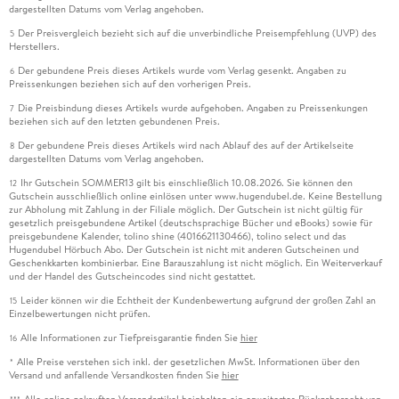
dargestellten Datums vom Verlag angehoben.
Der Preisvergleich bezieht sich auf die unverbindliche Preisempfehlung (UVP) des
5
Herstellers.
Der gebundene Preis dieses Artikels wurde vom Verlag gesenkt. Angaben zu
6
Preissenkungen beziehen sich auf den vorherigen Preis.
Die Preisbindung dieses Artikels wurde aufgehoben. Angaben zu Preissenkungen
7
beziehen sich auf den letzten gebundenen Preis.
Der gebundene Preis dieses Artikels wird nach Ablauf des auf der Artikelseite
8
dargestellten Datums vom Verlag angehoben.
Ihr Gutschein SOMMER13 gilt bis einschließlich 10.08.2026. Sie können den
12
Gutschein ausschließlich online einlösen unter www.hugendubel.de. Keine Bestellung
zur Abholung mit Zahlung in der Filiale möglich. Der Gutschein ist nicht gültig für
gesetzlich preisgebundene Artikel (deutschsprachige Bücher und eBooks) sowie für
preisgebundene Kalender, tolino shine (4016621130466), tolino select und das
Hugendubel Hörbuch Abo. Der Gutschein ist nicht mit anderen Gutscheinen und
Geschenkkarten kombinierbar. Eine Barauszahlung ist nicht möglich. Ein Weiterverkauf
und der Handel des Gutscheincodes sind nicht gestattet.
Leider können wir die Echtheit der Kundenbewertung aufgrund der großen Zahl an
15
Einzelbewertungen nicht prüfen.
Alle Informationen zur Tiefpreisgarantie finden Sie
hier
16
Alle Preise verstehen sich inkl. der gesetzlichen MwSt. Informationen über den
*
Versand und anfallende Versandkosten finden Sie
hier
Alle online gekauften Versandartikel beinhalten ein erweitertes Rückgaberecht von