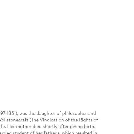
97-1851), was the daughter of philosopher and
ollstonecraft (The Vindication of the Rights of
fe. Her mother died shortly after giving birth.
ried student of her father's, which resulted in