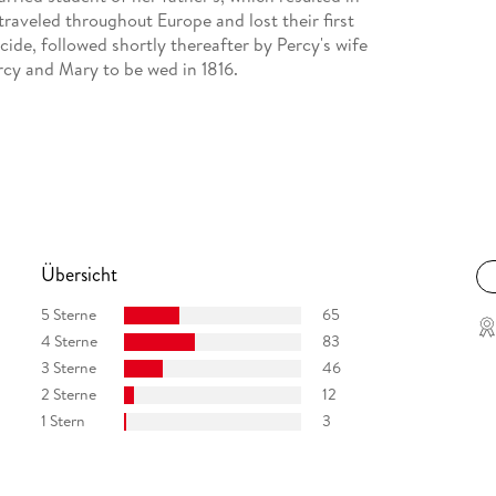
traveled throughout Europe and lost their first
icide, followed shortly thereafter by Percy's wife
rcy and Mary to be wed in 1816.
ing Mary as a young widow and mother. Mary
wrote additional novels, working to support her
d of brain cancer in 1851.
Übersicht
5 Sterne
65
4 Sterne
83
3 Sterne
46
2 Sterne
12
1 Stern
3