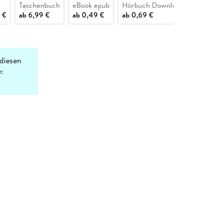
Taschenbuch
eBook epub
Hörbuch Download
Buch (
 €
ab
6,99 €
ab
0,49 €
ab
0,69 €
ab
15,1
diesen
: