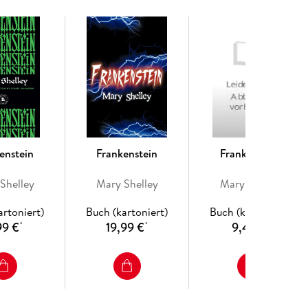
enstein
Frankenstein
Frankenstein
Shelley
Mary Shelley
Mary Shelley
artoniert)
Buch (kartoniert)
Buch (kartoniert)
99 €
19,99 €
9,49 €
*
*
*