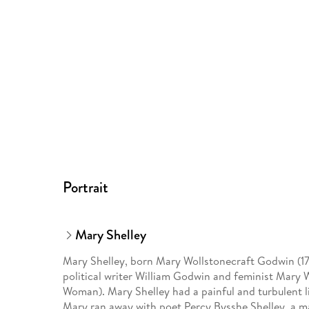
Portrait
Mary Shelley
Mary Shelley, born Mary Wollstonecraft Godwin (17
political writer William Godwin and feminist Mary W
Woman). Mary Shelley had a painful and turbulent li
Mary ran away with poet Percy Bysshe Shelley, a mar