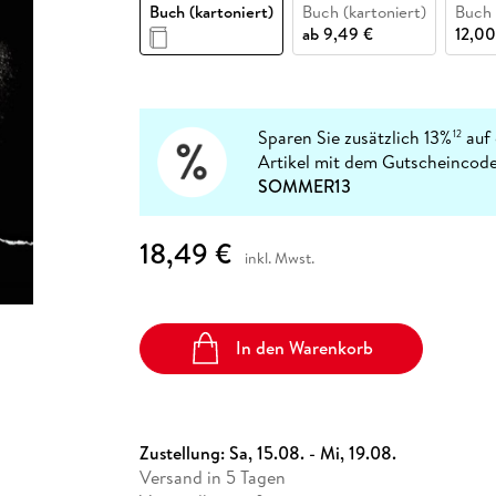
Fremdsprachige Bücher
Buch (kartoniert)
Buch (kartoniert)
Buch
n Lernhilfen
 Jugendbücher
eiber
Hörbuch Downloads im Bundle
cher
 Vergleich
 Puzzlezubehör
Lernen
New Adult
STABILO
ab
9,49 €
12,00
Taschenbücher
hilfen
hriller
 Backen
er
lender
Ratgeber
op
hriller
Romance
Sachbücher
Sparen Sie zusätzlich 13%
auf 
12
precher:innen
Artikel mit dem Gutscheincode
Science Fiction
SOMMER13
Fremdsprachige Bücher
18,49 €
inkl. Mwst.
In den Warenkorb
Zustellung:
Sa, 15.08. - Mi, 19.08.
Versand in 5 Tagen