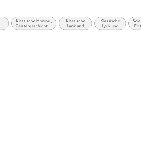
Klassische Horror-,
Klassische
Klassische
Scie
ane
Geistergeschichten
Lyrik und
Lyrik und
Fic
y
und übernatürliche
Dichtung
Dichtung
Romane
(vor dem 20.
vor dem 20.
Jahrhundert)
Jahrhundert