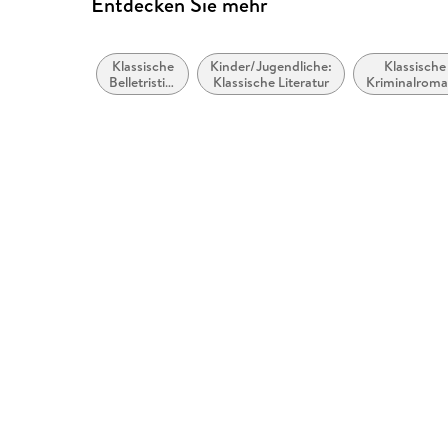
Entdecken Sie mehr
Klassische
Kinder/Jugendliche:
Klassische
Belletristik:
Klassische Literatur
Kriminalrom
allgemein
und Myster
und
literarisch