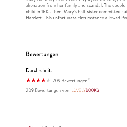
alienation from her family and scandal. The couple 
child in 1815. Then, Mary's half-sister committed su
Harriett. This unfortunate circumstance allowed Pe
Percy Shelley drowned while sailing in 1822, leav
Shelley is renowned for Frankenstein, but she also 
son and keeping her husband's legacy alive. She die
Bewertungen
Durchschnitt
15
209 Bewertungen
209 Bewertungen
von
LovelyBooks