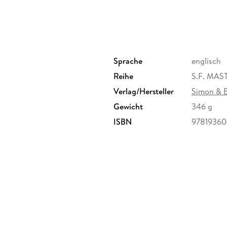
Sprache
englisch
Reihe
S.F. MA
Verlag/Hersteller
Simon & 
Gewicht
346 g
ISBN
97819360