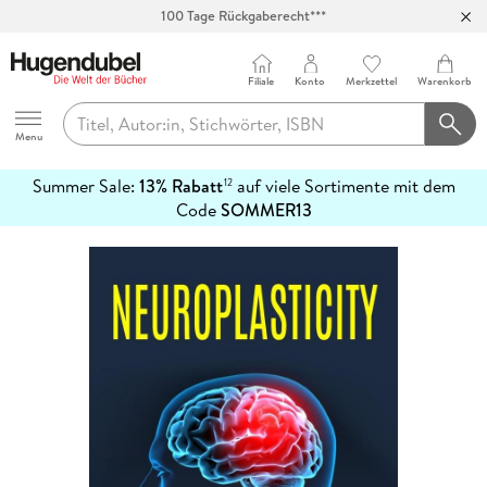
100 Tage Rückgaberecht***
Abholung in über 100 Filialen
Filiale
Konto
Merkzettel
Warenkorb
Hugendubel
Menu
Summer Sale:
13% Rabatt
auf viele Sortimente mit dem
12
mehr
Code
SOMMER13
erfahren