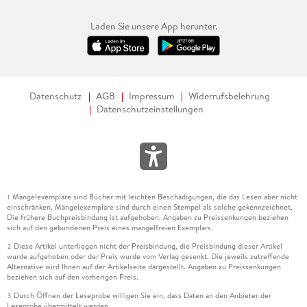
Laden Sie unsere App herunter.
Datenschutz
AGB
Impressum
Widerrufsbelehrung
Datenschutzeinstellungen
Mängelexemplare sind Bücher mit leichten Beschädigungen, die das Lesen aber nicht
1
einschränken. Mängelexemplare sind durch einen Stempel als solche gekennzeichnet.
Die frühere Buchpreisbindung ist aufgehoben. Angaben zu Preissenkungen beziehen
sich auf den gebundenen Preis eines mangelfreien Exemplars.
Diese Artikel unterliegen nicht der Preisbindung, die Preisbindung dieser Artikel
2
wurde aufgehoben oder der Preis wurde vom Verlag gesenkt. Die jeweils zutreffende
Alternative wird Ihnen auf der Artikelseite dargestellt. Angaben zu Preissenkungen
beziehen sich auf den vorherigen Preis.
Durch Öffnen der Leseprobe willigen Sie ein, dass Daten an den Anbieter der
3
Leseprobe übermittelt werden.