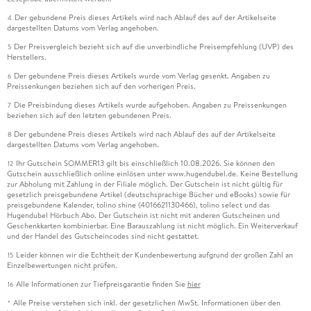
Der gebundene Preis dieses Artikels wird nach Ablauf des auf der Artikelseite
4
dargestellten Datums vom Verlag angehoben.
Der Preisvergleich bezieht sich auf die unverbindliche Preisempfehlung (UVP) des
5
Herstellers.
Der gebundene Preis dieses Artikels wurde vom Verlag gesenkt. Angaben zu
6
Preissenkungen beziehen sich auf den vorherigen Preis.
Die Preisbindung dieses Artikels wurde aufgehoben. Angaben zu Preissenkungen
7
beziehen sich auf den letzten gebundenen Preis.
Der gebundene Preis dieses Artikels wird nach Ablauf des auf der Artikelseite
8
dargestellten Datums vom Verlag angehoben.
Ihr Gutschein SOMMER13 gilt bis einschließlich 10.08.2026. Sie können den
12
Gutschein ausschließlich online einlösen unter www.hugendubel.de. Keine Bestellung
zur Abholung mit Zahlung in der Filiale möglich. Der Gutschein ist nicht gültig für
gesetzlich preisgebundene Artikel (deutschsprachige Bücher und eBooks) sowie für
preisgebundene Kalender, tolino shine (4016621130466), tolino select und das
Hugendubel Hörbuch Abo. Der Gutschein ist nicht mit anderen Gutscheinen und
Geschenkkarten kombinierbar. Eine Barauszahlung ist nicht möglich. Ein Weiterverkauf
und der Handel des Gutscheincodes sind nicht gestattet.
Leider können wir die Echtheit der Kundenbewertung aufgrund der großen Zahl an
15
Einzelbewertungen nicht prüfen.
Alle Informationen zur Tiefpreisgarantie finden Sie
hier
16
Alle Preise verstehen sich inkl. der gesetzlichen MwSt. Informationen über den
*