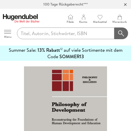
100 Tage Rückgaberecht***
Abholung in über 100 Filialen
Filiale
Konto
Merkzettel
Warenkorb
Hugendubel
Menu
Summer Sale:
13% Rabatt
auf viele Sortimente mit dem
12
mehr
Code
SOMMER13
erfahren