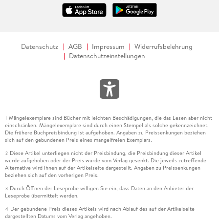
Datenschutz
AGB
Impressum
Widerrufsbelehrung
Datenschutzeinstellungen
Mängelexemplare sind Bücher mit leichten Beschädigungen, die das Lesen aber nicht
1
einschränken. Mängelexemplare sind durch einen Stempel als solche gekennzeichnet.
Die frühere Buchpreisbindung ist aufgehoben. Angaben zu Preissenkungen beziehen
sich auf den gebundenen Preis eines mangelfreien Exemplars.
Diese Artikel unterliegen nicht der Preisbindung, die Preisbindung dieser Artikel
2
wurde aufgehoben oder der Preis wurde vom Verlag gesenkt. Die jeweils zutreffende
Alternative wird Ihnen auf der Artikelseite dargestellt. Angaben zu Preissenkungen
beziehen sich auf den vorherigen Preis.
Durch Öffnen der Leseprobe willigen Sie ein, dass Daten an den Anbieter der
3
Leseprobe übermittelt werden.
Der gebundene Preis dieses Artikels wird nach Ablauf des auf der Artikelseite
4
dargestellten Datums vom Verlag angehoben.