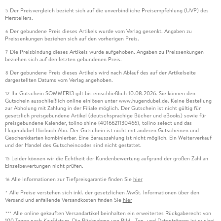
Der Preisvergleich bezieht sich auf die unverbindliche Preisempfehlung (UVP) des
5
Herstellers.
Der gebundene Preis dieses Artikels wurde vom Verlag gesenkt. Angaben zu
6
Preissenkungen beziehen sich auf den vorherigen Preis.
Die Preisbindung dieses Artikels wurde aufgehoben. Angaben zu Preissenkungen
7
beziehen sich auf den letzten gebundenen Preis.
Der gebundene Preis dieses Artikels wird nach Ablauf des auf der Artikelseite
8
dargestellten Datums vom Verlag angehoben.
Ihr Gutschein SOMMER13 gilt bis einschließlich 10.08.2026. Sie können den
12
Gutschein ausschließlich online einlösen unter www.hugendubel.de. Keine Bestellung
zur Abholung mit Zahlung in der Filiale möglich. Der Gutschein ist nicht gültig für
gesetzlich preisgebundene Artikel (deutschsprachige Bücher und eBooks) sowie für
preisgebundene Kalender, tolino shine (4016621130466), tolino select und das
Hugendubel Hörbuch Abo. Der Gutschein ist nicht mit anderen Gutscheinen und
Geschenkkarten kombinierbar. Eine Barauszahlung ist nicht möglich. Ein Weiterverkauf
und der Handel des Gutscheincodes sind nicht gestattet.
Leider können wir die Echtheit der Kundenbewertung aufgrund der großen Zahl an
15
Einzelbewertungen nicht prüfen.
Alle Informationen zur Tiefpreisgarantie finden Sie
hier
16
Alle Preise verstehen sich inkl. der gesetzlichen MwSt. Informationen über den
*
Versand und anfallende Versandkosten finden Sie
hier
Alle online gekauften Versandartikel beinhalten ein erweitertes Rückgaberecht von
***
100 Tagen nach Kaufdatum. Die Rücknahme von Bild-, Ton- und Datenträgern ist nur bei