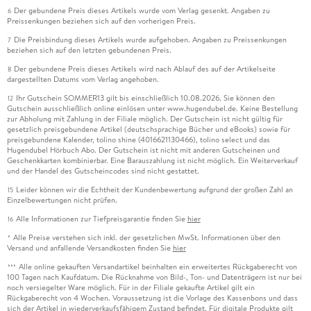
Der gebundene Preis dieses Artikels wurde vom Verlag gesenkt. Angaben zu
6
Preissenkungen beziehen sich auf den vorherigen Preis.
Die Preisbindung dieses Artikels wurde aufgehoben. Angaben zu Preissenkungen
7
beziehen sich auf den letzten gebundenen Preis.
Der gebundene Preis dieses Artikels wird nach Ablauf des auf der Artikelseite
8
dargestellten Datums vom Verlag angehoben.
Ihr Gutschein SOMMER13 gilt bis einschließlich 10.08.2026. Sie können den
12
Gutschein ausschließlich online einlösen unter www.hugendubel.de. Keine Bestellung
zur Abholung mit Zahlung in der Filiale möglich. Der Gutschein ist nicht gültig für
gesetzlich preisgebundene Artikel (deutschsprachige Bücher und eBooks) sowie für
preisgebundene Kalender, tolino shine (4016621130466), tolino select und das
Hugendubel Hörbuch Abo. Der Gutschein ist nicht mit anderen Gutscheinen und
Geschenkkarten kombinierbar. Eine Barauszahlung ist nicht möglich. Ein Weiterverkauf
und der Handel des Gutscheincodes sind nicht gestattet.
Leider können wir die Echtheit der Kundenbewertung aufgrund der großen Zahl an
15
Einzelbewertungen nicht prüfen.
Alle Informationen zur Tiefpreisgarantie finden Sie
hier
16
Alle Preise verstehen sich inkl. der gesetzlichen MwSt. Informationen über den
*
Versand und anfallende Versandkosten finden Sie
hier
Alle online gekauften Versandartikel beinhalten ein erweitertes Rückgaberecht von
***
100 Tagen nach Kaufdatum. Die Rücknahme von Bild-, Ton- und Datenträgern ist nur bei
noch versiegelter Ware möglich. Für in der Filiale gekaufte Artikel gilt ein
Rückgaberecht von 4 Wochen. Voraussetzung ist die Vorlage des Kassenbons und dass
sich der Artikel in wiederverkaufsfähigem Zustand befindet. Für digitale Produkte gilt