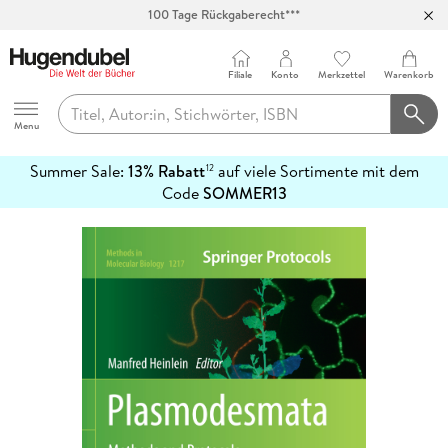
100 Tage Rückgaberecht***
Abholung in über 100 Filialen
Filiale
Konto
Merkzettel
Warenkorb
Hugendubel
Menu
Summer Sale:
13% Rabatt
auf viele Sortimente mit dem
12
mehr
Code
SOMMER13
erfahren