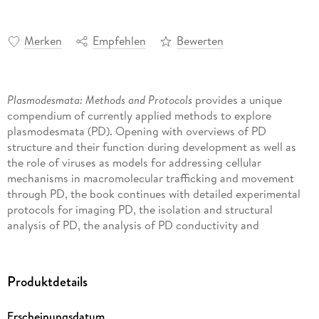
Merken
Empfehlen
Bewerten
Plasmodesmata: Methods and Protocols
provides a unique
compendium of currently applied methods to explore
plasmodesmata (PD). Opening with overviews of PD
structure and their function during development as well as
the role of viruses as models for addressing cellular
mechanisms in macromolecular trafficking and movement
through PD, the book continues with detailed experimental
protocols for imaging PD, the isolation and structural
analysis of PD, the analysis of PD conductivity and
regulation, and for studying cellular mechanisms by which
macromolecules are targeted to PD and transported through
the channel. Written in the highly successful
Methods in
Produktdetails
Molecular Biology
series format, chapters include
introductions to their respective topics, lists of the necessary
Erscheinungsdatum
materials and reagents, step-by-step, readily reproducible