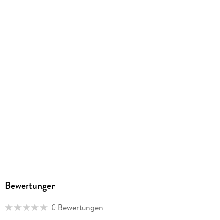
PONS Langenscheidt GmbH, Stoeckachstrasse 11, 70190
Stuttgart, kundenservice@pons.de
Bewertungen
0 Bewertungen