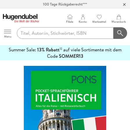
100 Tage Rückgaberecht***
Abholung in über 100 Filialen
Filiale
Konto
Merkzettel
Warenkorb
Hugendubel
Menu
Summer Sale:
13% Rabatt
auf viele Sortimente mit dem
12
mehr
Code
SOMMER13
erfahren