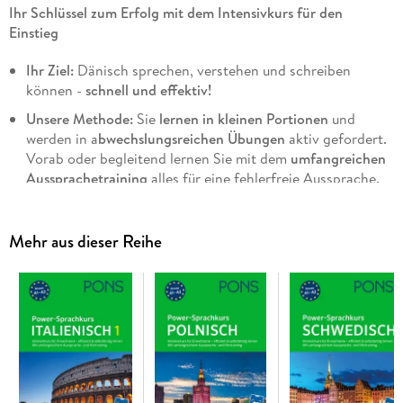
Ihr Schlüssel zum Erfolg mit dem Intensivkurs für den
Einstieg
Ihr Ziel:
Dänisch sprechen, verstehen und schreiben
können -
schnell und effektiv!
Unsere Methode:
Sie
lernen in kleinen Portionen
und
werden in a
bwechslungsreichen Übungen
aktiv gefordert.
Vorab oder begleitend lernen Sie mit dem
umfangreichen
Aussprachetraining
alles für eine fehlerfreie Aussprache.
Wenn Sie wollen, reden Sie mit diesem Intensivkurs nach
vier Wochen schon richtig mit.
Mehr aus dieser Reihe
Ihr Vorteil:
Alles, was Sie zum Lernen brauchen, finden Sie
in diesem Kurs.
Kompakte Erklärungen, authentische
Hörtexte und zahlreiche Übungen
zum Sprechen, Hören
und Schreiben führen Sie schnell zum Ziel.
Alle Zusatzmaterialien (Audios und PDFs)
finden Sie ganz
praktisch Seite für Seite in der
Scan2Learn-App
!
Niveau A1-A2: Erste bis elementare Grundkenntnisse