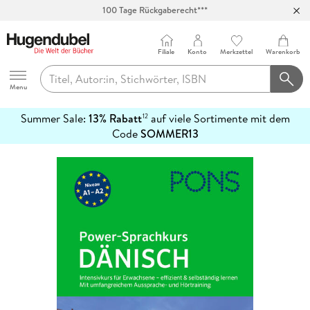
100 Tage Rückgaberecht***
Abholung in über 100 Filialen
Filiale
Konto
Merkzettel
Warenkorb
Hugendubel
Menu
Summer Sale:
13% Rabatt
auf viele Sortimente mit dem
12
mehr
Code
SOMMER13
erfahren