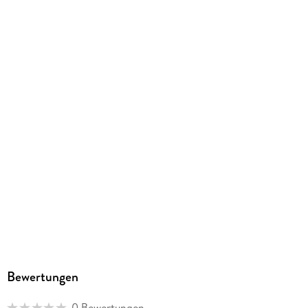
ISBN
9783125660830
Herstelleradresse
PONS Langenscheidt GmbH, Stoeckachstrasse 11, 70190
Stuttgart, kundenservice@pons.de
Bewertungen
0 Bewertungen