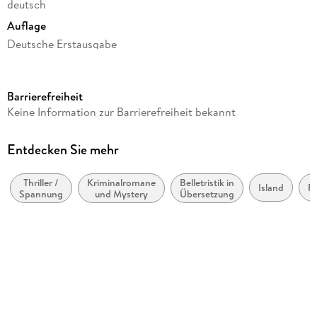
deutsch
Auflage
Deutsche Erstausgabe
Seitenanzahl
381
Barrierefreiheit
Reihe
Keine Information zur Barrierefreiheit bekannt
Die HULDA Trilogie, 2
Autor/Autorin
Entdecken Sie mehr
Ragnar Jónasson
Thriller /
Kriminalromane
Belletristik in
Übersetzung
Island
Re
Spannung
und Mystery
Übersetzung
Kristian Lutze
Verlag/Hersteller
Btb
Originaltitel
DRUNGI
Originalsprache