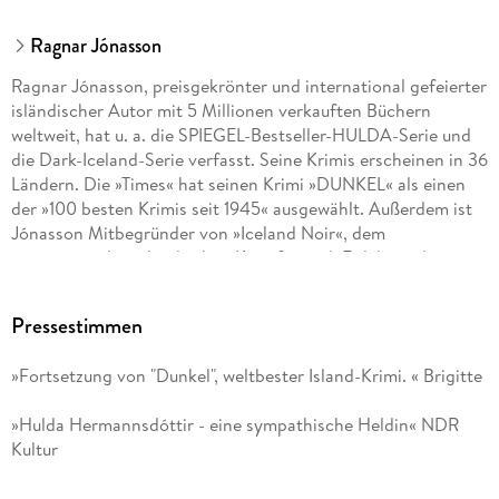
Ragnar Jónasson
Ragnar Jónasson, preisgekrönter und international gefeierter
isländischer Autor mit 5 Millionen verkauften Büchern
weltweit, hat u. a. die SPIEGEL-Bestseller-HULDA-Serie und
die Dark-Iceland-Serie verfasst. Seine Krimis erscheinen in 36
Ländern. Die »Times« hat seinen Krimi »DUNKEL« als einen
der »100 besten Krimis seit 1945« ausgewählt. Außerdem ist
Jónasson Mitbegründer von »Iceland Noir«, dem
internationalen isländischen Krimifestival. Er lebt und
arbeitet als Schriftsteller und Investmentbanker in der
isländischen Hauptstadt und unterrichtet an der Universität
Pressestimmen
Rechtswissenschaften. Zusätzlich ist er Vorstandsmitglied
des Icelandic Symphony Orchestra.
»Fortsetzung von "Dunkel", weltbester Island-Krimi. « Brigitte
»Hulda Hermannsdóttir - eine sympathische Heldin« NDR
Kultur