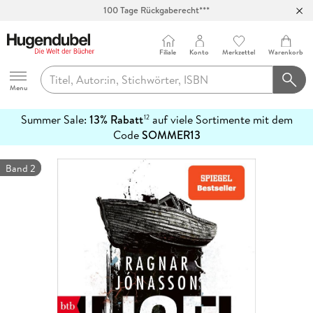
100 Tage Rückgaberecht***
Abholung in über 100 Filialen
Filiale
Konto
Merkzettel
Warenkorb
Hugendubel
Menu
Summer Sale:
13% Rabatt
auf viele Sortimente mit dem
12
mehr
Code
SOMMER13
erfahren
Band 2