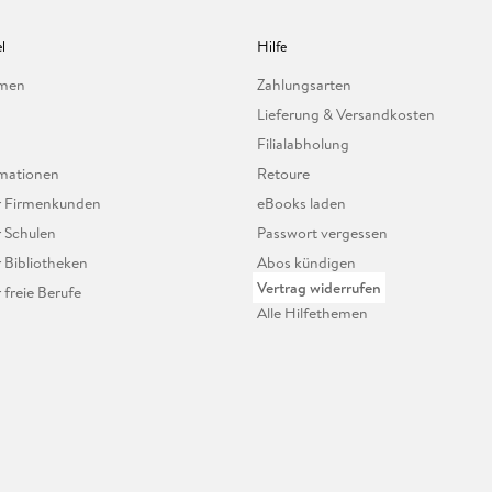
l
Hilfe
hmen
Zahlungsarten
Lieferung & Versandkosten
Filialabholung
mationen
Retoure
ür Firmenkunden
eBooks laden
r Schulen
Passwort vergessen
r Bibliotheken
Abos kündigen
Vertrag widerrufen
r freie Berufe
Alle Hilfethemen