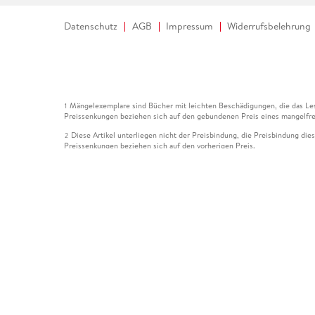
Datenschutz
AGB
Impressum
Widerrufsbelehrung
Mängelexemplare sind Bücher mit leichten Beschädigungen, die das Les
1
Preissenkungen beziehen sich auf den gebundenen Preis eines mangelfre
Diese Artikel unterliegen nicht der Preisbindung, die Preisbindung die
2
Preissenkungen beziehen sich auf den vorherigen Preis.
Durch Öffnen der Leseprobe willigen Sie ein, dass Daten an den Anbie
3
Der gebundene Preis dieses Artikels wird nach Ablauf des auf der Arti
4
Der Preisvergleich bezieht sich auf die unverbindliche Preisempfehlun
5
Der gebundene Preis dieses Artikels wurde vom Verlag gesenkt. Angabe
6
Die Preisbindung dieses Artikels wurde aufgehoben. Angaben zu Preis
7
Der gebundene Preis dieses Artikels wird nach Ablauf des auf der Arti
8
Ihr Gutschein SOMMER13 gilt bis einschließlich 10.08.2026. Sie könne
12
gültig für gesetzlich preisgebundene Artikel (deutschsprachige Bücher 
Gutscheinen und Geschenkkarten kombinierbar. Eine Barauszahlung ist ni