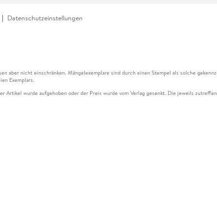
Datenschutzeinstellungen
en aber nicht einschränken. Mängelexemplare sind durch einen Stempel als solche gekennz
ien Exemplars.
ser Artikel wurde aufgehoben oder der Preis wurde vom Verlag gesenkt. Die jeweils zutreffend
ter der Leseprobe übermittelt werden.
kelseite dargestellten Datums vom Verlag angehoben.
g (UVP) des Herstellers.
n zu Preissenkungen beziehen sich auf den vorherigen Preis.
senkungen beziehen sich auf den letzten gebundenen Preis.
kelseite dargestellten Datums vom Verlag angehoben.
n den Gutschein ausschließlich online einlösen unter www.hugendubel.de. Keine Bestellung z
und eBooks) sowie für preisgebundene Kalender, tolino shine (4016621130466), tolino selec
cht möglich. Ein Weiterverkauf und der Handel des Gutscheincodes sind nicht gestattet.