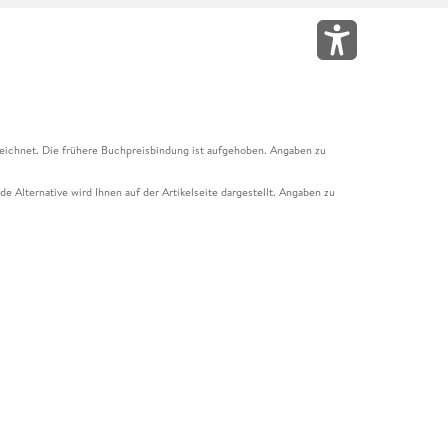
eichnet. Die frühere Buchpreisbindung ist aufgehoben. Angaben zu
e Alternative wird Ihnen auf der Artikelseite dargestellt. Angaben zu
ur Abholung mit Zahlung in der Filiale möglich. Der Gutschein ist nicht
t und das Hugendubel Hörbuch Abo. Der Gutschein ist nicht mit anderen