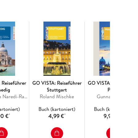
ch, dass die zweitgrößte Stadt Portugals erst seit
ter Reiseziele auftaucht.
üssen Sie in Porto gesehen haben
Stadt richtig kennenlernen mit dem Vorschlag für
ingezeichnet ist
 »Vila Nova de Gaia auf der anderen Flussseite«,
ada«, »Shopping und Bar-Hopping in der Baixa«
er Stadt entdecken
 Reiseführer
GO VISTA: Reiseführer
GO VISTA: Reiseführer
, Galerien, Kirchen, Plätze und Parks, Architektur
nedig
Stuttgart
Prag
Dagmar von Naredi-Rainer, Stefanie Bisping
Roland Mischke
Gunnar Habitz
gen zu den Rubriken Übernachten, Essen und
nd Shopping, Mit Kindern in der Stadt sowie Sport
artoniert)
Buch (kartoniert)
Buch (kartoniert)
90 €
4,99 €
9,90 €
*
*
*
erwegs
 Zoll