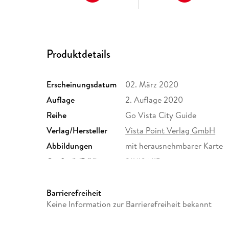
Produktdetails
Erscheinungsdatum
02. März 2020
Auflage
2. Auflage 2020
Reihe
Go Vista City Guide
Verlag/Hersteller
Vista Point Verlag GmbH
Abbildungen
mit herausnehmbarer Karte
Größe (L/B/H)
211/106/15 mm
ISBN
9783961414321
Barrierefreiheit
Keine Information zur Barrierefreiheit bekannt