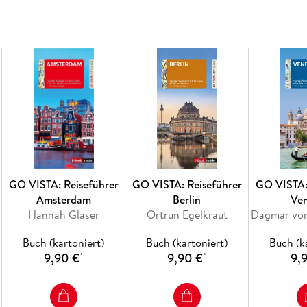
sowie eine attraktive Küste. So ist es erstaunli
wenigen Jahren auf einschlägigen Listen belieb
Inhaltsverzeichnis
Der Inhalt des Reiseführers kurz und knapp:
Top 10 und Lieblingsplätze des Autors: Das m
Stadttouren: »Ein Rundgang durch Porto« die 
einen Rundgang, der auch in der Detailkarte e
Streifzüge: »Matosinhos ein Tag an der Küste«,
»Abstecher ins Fischerdorf São Pedro de Afur
Stadtviertel, die Umgebung und neue Seiten d
GO VISTA: Reiseführer
GO VISTA: Reiseführer
GO VISTA:
Vista Points: Alle Highlights der Stadt Museen
Amsterdam
Berlin
Ve
und sonstige Sehenswürdigkeiten
Hannah Glaser
Ortrun Egelkraut
Erleben & Genießen: Umfangreiche Empfehlun
Trinken, Nightlife, Kultur und Unterhaltung u
Buch (kartoniert)
Buch (kartoniert)
Buch (k
und Erholung
9,90 €
9,90 €
9,
*
*
Chronik: Daten zur Stadtgeschichte
Sprachführer: Die wichtigsten Wörter für unt
Service: Reisepraktische Tipps von Anreise bis