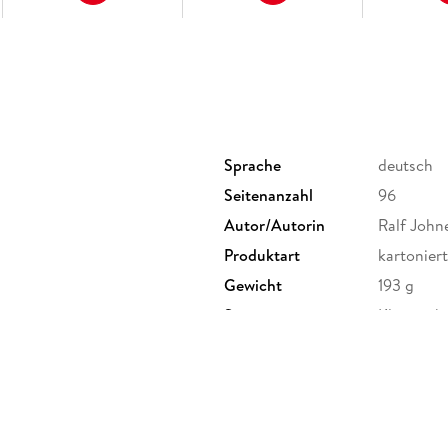
Karte: Ausfaltbare Stadtkarte mit Nahverkehr
Hochwertige Integralbindung mit Klappen: Sta
in der vorderen Klappe
Postkarten: drei herausnehmbare Foto-Postkar
Urlaubserinnerung oder zum Verschicken an 
Sprache
deutsch
Seitenanzahl
96
Autor/Autorin
Ralf John
Produktart
kartoniert
Gewicht
193 g
Sonstiges
Klappenb
Herstelleradresse
Vista Poin
info@vist