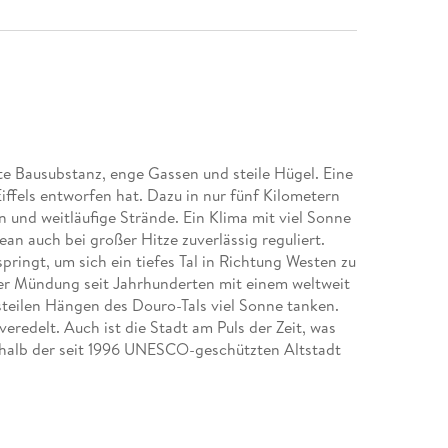
lte Bausubstanz, enge Gassen und steile Hügel. Eine
iffels entworfen hat. Dazu in nur fünf Kilometern
n und weitläufige Strände. Ein Klima mit viel Sonne
an auch bei großer Hitze zuverlässig reguliert.
ringt, um sich ein tiefes Tal in Richtung Westen zu
ner Mündung seit Jahrhunderten mit einem weltweit
steilen Hängen des Douro-Tals viel Sonne tanken.
veredelt. Auch ist die Stadt am Puls der Zeit, was
erhalb der seit 1996 UNESCO-geschützten Altstadt
im Norden Portugals immer noch sehr moderat. All
Stadturlaub, der dank der Vielseitigkeit dieser
wird. Zudem lockt ein nicht weniger großartiges
tädten wie Coimbra, Braga und Viano do Castelo