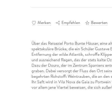
Merken
Empfehlen
Bewerten
Über das Reiseziel Porto Bunte Häuser, eine a
spektakuläre Brücke, die ein Schüler Gustave E
Entfernung der wilde Atlantik, schroffe Klippe
und ausreichend Regen, das der stets kalte Oze
Dazu der Douro, der im Zentrum Spaniens entsp
graben. Dabei versorgt der Fluss den Ort sei
begehrten Rohstoff: Weintrauben, die an den 
Ihr Saft wird in Vila Nova de Gaia zu Portwein 
vor allem jene Viertel beweisen, die sich auß
befinden. Zu guter Letzt ist das Preisniveau 
dies macht Porto zu einem Traumziel für einen 
Stadt auch nach einer Woche nicht langweilig 
Hinterland mit dem Douro-Tal, historischen S