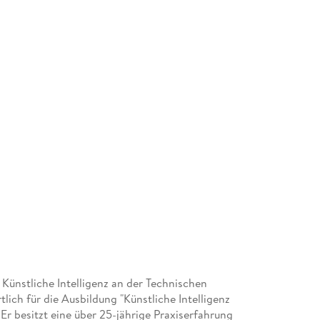
Maschinelles Lernen, Data Mining und Data S
Bonitä tsprü fung 102
Expertensysteme 103
Zusammenfassung 104
Kapitel 5 Logisches Denken auf Maschinen 10
Was ist Kognition? 105
Die Grundlagen der Logik 106
Die Logik des Altertums 106
Aussagenlogik 107
Grundbausteine der Logik 108
Die Implikation und die Deduktion 111
Deshalb kann ein Computer korrekt schlussfol
Das Deduktionstheorem der Aussagenlogik 11
Implementierung der Aussagenlogik auf einem
Warum reicht die Aussagenlogik nicht 116
Hö here Logiken 118
Prä dikatenlogik 119
Auch in der Prä dikatenlogik kann man korrekt
 Künstliche Intelligenz an der Technischen
Probleme der Wahrheitsfindung auf einem Co
ich für die Ausbildung "Künstliche Intelligenz
Prä dikatenlogik 1 Ordnung 122
r besitzt eine über 25-jährige Praxiserfahrung
Prä dikatenlogik 2 Ordnung 123