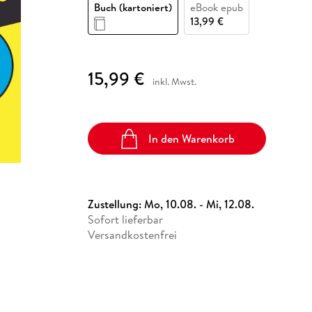
Fremdsprachige Bücher
Buch (kartoniert)
eBook epub
n Lernhilfen
 Jugendbücher
eiber
Hörbuch Downloads im Bundle
cher
 Vergleich
 Puzzlezubehör
Lernen
New Adult
STABILO
13,99 €
Taschenbücher
hilfen
hriller
 Backen
er
lender
Ratgeber
op
hriller
Romance
15,99 €
inkl. Mwst.
Sachbücher
precher:innen
Science Fiction
Fremdsprachige Bücher
In den Warenkorb
Zustellung:
Mo, 10.08. - Mi, 12.08.
Sofort lieferbar
Versandkostenfrei