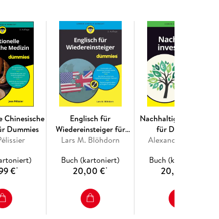
Denken und Lernen (Kapitel 4 bis 8) 22
0) 22
ternen - Chance und Risiko der Kü nstlichen
n 23
le Chinesische
Englisch für
Nachhaltig investieren
für Dummies
Wiedereinsteiger für
für Dummies
élissier
Lars M. Blöhdorn
Dummies
Alexandra Bolena
artoniert)
Buch (kartoniert)
Buch (kartoniert)
99 €
20,00 €
20,00 €
*
*
*
it kommen 38