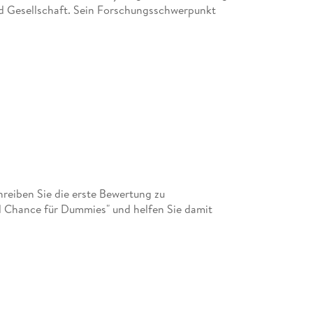
nd Gesellschaft. Sein Forschungsschwerpunkt
Zusammenfassung und Grenzen der klassische
Kapitel 6 Automatisiertes Lernen auf Maschin
Maschinelles Lernen 130
Was ist maschinelles Lernen? 130
Data Mining - So lernt man auf Daten 131
Der einfachste empirische Zusammenhang: Kor
Eine Warnung an alle Freunde der Korrelation
Modelle ü ber die Welt 135
Die Mathematik der Modellierung 137
Von theoretischen zu empirischen Modellen un
Empirische Modellbildung bei Ihrer Hausbank
Kapitel 7 Die Maschine lernt richtige Regeln 1
eiben Sie die erste Bewertung zu
Entscheidungsbä ume 143
nd Chance für Dummies" und helfen Sie damit
Empirische Regelbildung fü r das Marketing 1
Beispiel: Regeln zur Erhö hung des Abverkauf
Assoziationsregeln 149
Kapitel 8 Neuronale Netze - Auf dem Weg zum 
Die KNN sind Simulatoren 153
Das Neuronenmodell 154
Die Mathematik Kü nstlicher Neuronen 156