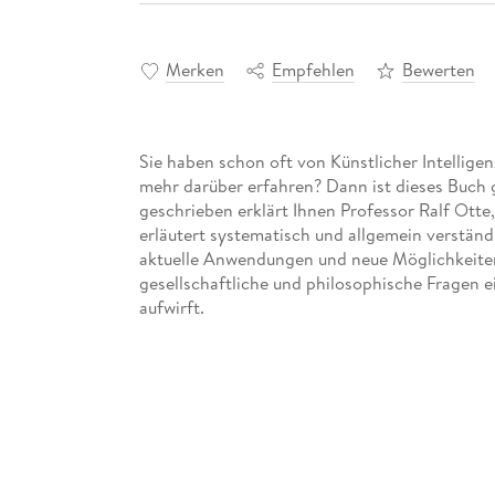
Merken
Empfehlen
Bewerten
Sie haben schon oft von Künstlicher Intellige
mehr darüber erfahren? Dann ist dieses Buch ge
geschrieben erklärt Ihnen Professor Ralf Otte, 
erläutert systematisch und allgemein verstän
aktuelle Anwendungen und neue Möglichkeiten i
gesellschaftliche und philosophische Fragen ein
aufwirft.
Inhaltsverzeichnis
Ü ber den Autor 9
Einfü hrung 19
Ü ber dieses Buch 19
Konventionen in diesem Buch 20