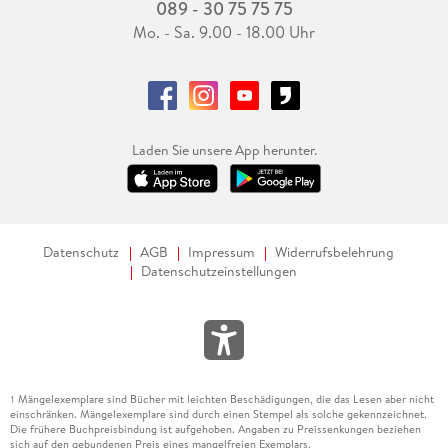
089 - 30 75 75 75
Mo. - Sa. 9.00 - 18.00 Uhr
Laden Sie unsere App herunter.
Datenschutz
AGB
Impressum
Widerrufsbelehrung
Datenschutzeinstellungen
Mängelexemplare sind Bücher mit leichten Beschädigungen, die das Lesen aber nicht
1
einschränken. Mängelexemplare sind durch einen Stempel als solche gekennzeichnet.
Die frühere Buchpreisbindung ist aufgehoben. Angaben zu Preissenkungen beziehen
sich auf den gebundenen Preis eines mangelfreien Exemplars.