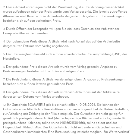
Diese Artikel unterliegen nicht der Preisbindung, die Preisbindung dieser Artikel
2
wurde aufgehoben oder der Preis wurde vom Verlag gesenkt. Die jeweils zutreffende
Alternative wird Ihnen auf der Artikelseite dargestellt. Angaben zu Preissenkungen
beziehen sich auf den vorherigen Preis.
Durch Öffnen der Leseprobe willigen Sie ein, dass Daten an den Anbieter der
3
Leseprobe übermittelt werden.
Der gebundene Preis dieses Artikels wird nach Ablauf des auf der Artikelseite
4
dargestellten Datums vom Verlag angehoben.
Der Preisvergleich bezieht sich auf die unverbindliche Preisempfehlung (UVP) des
5
Herstellers.
Der gebundene Preis dieses Artikels wurde vom Verlag gesenkt. Angaben zu
6
Preissenkungen beziehen sich auf den vorherigen Preis.
Die Preisbindung dieses Artikels wurde aufgehoben. Angaben zu Preissenkungen
7
beziehen sich auf den letzten gebundenen Preis.
Der gebundene Preis dieses Artikels wird nach Ablauf des auf der Artikelseite
8
dargestellten Datums vom Verlag angehoben.
Ihr Gutschein SOMMER13 gilt bis einschließlich 10.08.2026. Sie können den
12
Gutschein ausschließlich online einlösen unter www.hugendubel.de. Keine Bestellung
zur Abholung mit Zahlung in der Filiale möglich. Der Gutschein ist nicht gültig für
gesetzlich preisgebundene Artikel (deutschsprachige Bücher und eBooks) sowie für
preisgebundene Kalender, tolino shine (4016621130466), tolino select und das
Hugendubel Hörbuch Abo. Der Gutschein ist nicht mit anderen Gutscheinen und
Geschenkkarten kombinierbar. Eine Barauszahlung ist nicht möglich. Ein Weiterverkauf