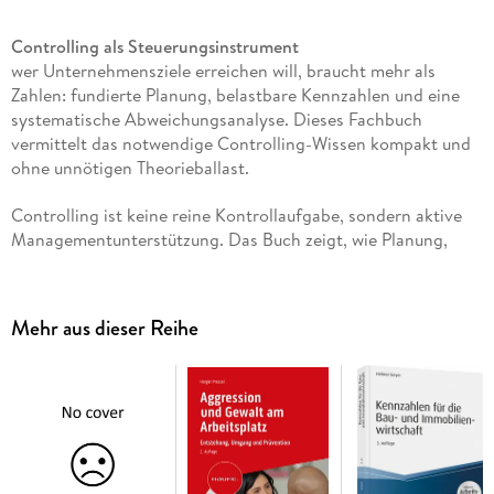
Controlling als Steuerungsinstrument
wer Unternehmensziele erreichen will, braucht mehr als
Zahlen: fundierte Planung, belastbare Kennzahlen und eine
systematische Abweichungsanalyse. Dieses Fachbuch
vermittelt das notwendige Controlling-Wissen kompakt und
ohne unnötigen Theorieballast.
Controlling ist keine reine Kontrollaufgabe, sondern aktive
Managementunterstützung. Das Buch zeigt, wie Planung,
Budgetierung und Plan-Ist-Vergleiche zusammenwirken, wie
Abweichungen frühzeitig erkannt und gezielt gesteuert
werden und welche Kennzahlen in Vertrieb, Einkauf, Logistik
Mehr aus dieser Reihe
und Finanzen wirklich entscheidungsrelevant sind.
Das sind die Inhalte:
Planung und Budgetierung:
Vom rollierenden Planungssystem über Bottom-up-
Planung bis zur operativen Budgetverteilung auf