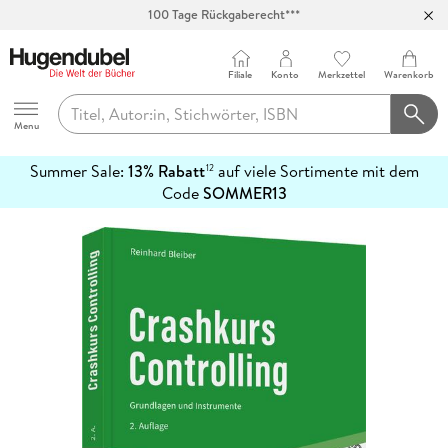
100 Tage Rückgaberecht***
Abholung in über 100 Filialen
Filiale
Konto
Merkzettel
Warenkorb
Hugendubel
Menu
Summer Sale:
13% Rabatt
auf viele Sortimente mit dem
12
mehr
Code
SOMMER13
erfahren