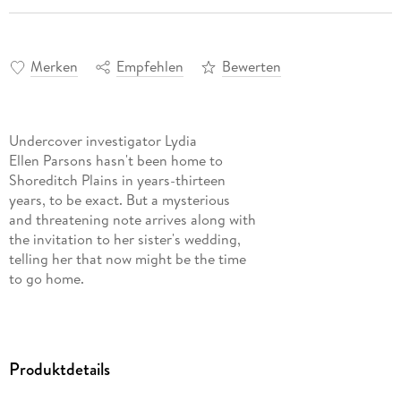
Merken
Empfehlen
Bewerten
Undercover investigator Lydia
Ellen Parsons hasn't been home to
Shoreditch Plains in years-thirteen
years, to be exact. But a mysterious
and threatening note arrives along with
the invitation to her sister's wedding,
telling her that now might be the time
to go home.
Along with her two partners, the
quiet former detective, Beauregard
"Beau" Theodosius Jenkins III, and the
Produktdetails
obnoxious Robert "Bo" Parker, a
former Marine, she finally returns to