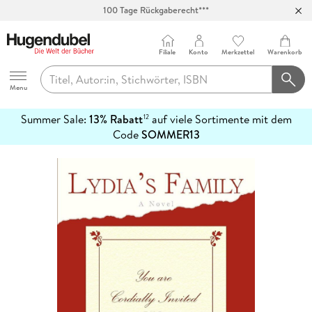
100 Tage Rückgaberecht***
Abholung in über 100 Filialen
Filiale
Konto
Merkzettel
Warenkorb
Hugendubel
Menu
Summer Sale:
13% Rabatt
auf viele Sortimente mit dem
12
mehr
Code
SOMMER13
erfahren