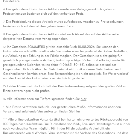
Herstellers.
Der gebundene Preis dieses Artikels wurde vom Verlag gesenkt. Angaben zu
6
Preissenkungen beziehen sich auf den vorherigen Preis.
Die Preisbindung dieses Artikels wurde aufgehoben. Angaben zu Preissenkungen
7
beziehen sich auf den letzten gebundenen Preis.
Der gebundene Preis dieses Artikels wird nach Ablauf des auf der Artikelseite
8
dargestellten Datums vom Verlag angehoben.
Ihr Gutschein SOMMER13 gilt bis einschließlich 10.08.2026. Sie können den
12
Gutschein ausschließlich online einlösen unter www.hugendubel.de. Keine Bestellung
zur Abholung mit Zahlung in der Filiale möglich. Der Gutschein ist nicht gültig für
gesetzlich preisgebundene Artikel (deutschsprachige Bücher und eBooks) sowie für
preisgebundene Kalender, tolino shine (4016621130466), tolino select und das
Hugendubel Hörbuch Abo. Der Gutschein ist nicht mit anderen Gutscheinen und
Geschenkkarten kombinierbar. Eine Barauszahlung ist nicht möglich. Ein Weiterverkauf
und der Handel des Gutscheincodes sind nicht gestattet.
Leider können wir die Echtheit der Kundenbewertung aufgrund der großen Zahl an
15
Einzelbewertungen nicht prüfen.
Alle Informationen zur Tiefpreisgarantie finden Sie
hier
16
Alle Preise verstehen sich inkl. der gesetzlichen MwSt. Informationen über den
*
Versand und anfallende Versandkosten finden Sie
hier
Alle online gekauften Versandartikel beinhalten ein erweitertes Rückgaberecht von
***
100 Tagen nach Kaufdatum. Die Rücknahme von Bild-, Ton- und Datenträgern ist nur bei
noch versiegelter Ware möglich. Für in der Filiale gekaufte Artikel gilt ein
Rückgaberecht von 4 Wochen. Voraussetzung ist die Vorlage des Kassenbons und dass