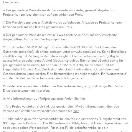
Herstellers.
Der gebundene Preis dieses Artikels wurde vom Verlag gesenkt. Angaben zu
6
Preissenkungen beziehen sich auf den vorherigen Preis.
Die Preisbindung dieses Artikels wurde aufgehoben. Angaben zu Preissenkungen
7
beziehen sich auf den letzten gebundenen Preis.
Der gebundene Preis dieses Artikels wird nach Ablauf des auf der Artikelseite
8
dargestellten Datums vom Verlag angehoben.
Ihr Gutschein SOMMER13 gilt bis einschließlich 10.08.2026. Sie können den
12
Gutschein ausschließlich online einlösen unter www.hugendubel.de. Keine Bestellung
zur Abholung mit Zahlung in der Filiale möglich. Der Gutschein ist nicht gültig für
gesetzlich preisgebundene Artikel (deutschsprachige Bücher und eBooks) sowie für
preisgebundene Kalender, tolino shine (4016621130466), tolino select und das
Hugendubel Hörbuch Abo. Der Gutschein ist nicht mit anderen Gutscheinen und
Geschenkkarten kombinierbar. Eine Barauszahlung ist nicht möglich. Ein Weiterverkauf
und der Handel des Gutscheincodes sind nicht gestattet.
Leider können wir die Echtheit der Kundenbewertung aufgrund der großen Zahl an
15
Einzelbewertungen nicht prüfen.
Alle Informationen zur Tiefpreisgarantie finden Sie
hier
16
Alle Preise verstehen sich inkl. der gesetzlichen MwSt. Informationen über den
*
Versand und anfallende Versandkosten finden Sie
hier
Alle online gekauften Versandartikel beinhalten ein erweitertes Rückgaberecht von
***
100 Tagen nach Kaufdatum. Die Rücknahme von Bild-, Ton- und Datenträgern ist nur bei
noch versiegelter Ware möglich. Für in der Filiale gekaufte Artikel gilt ein
Rückgaberecht von 4 Wochen. Voraussetzung ist die Vorlage des Kassenbons und dass