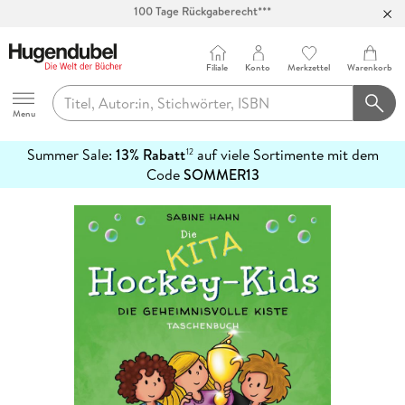
Abholung in über 100 Filialen
Filiale
Konto
Merkzettel
Warenkorb
Hugendubel
Menu
Summer Sale:
13% Rabatt
auf viele Sortimente mit dem
12
mehr
Code
SOMMER13
erfahren