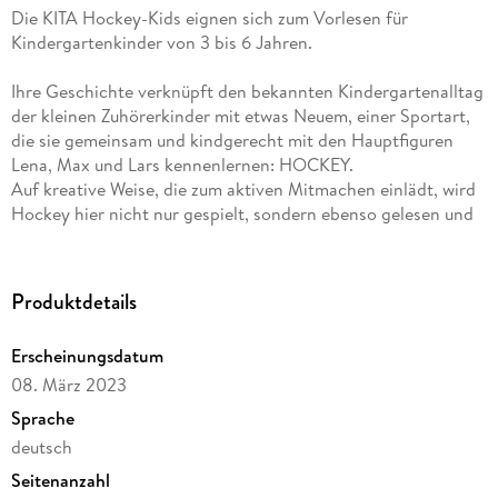
Die KITA Hockey-Kids eignen sich zum Vorlesen für
Kindergartenkinder von 3 bis 6 Jahren.
Ihre Geschichte verknüpft den bekannten Kindergartenalltag
der kleinen Zuhörerkinder mit etwas Neuem, einer Sportart,
die sie gemeinsam und kindgerecht mit den Hauptfiguren
Lena, Max und Lars kennenlernen: HOCKEY.
Auf kreative Weise, die zum aktiven Mitmachen einlädt, wird
Hockey hier nicht nur gespielt, sondern ebenso gelesen und
gemalt. Der altersgerechte Text in gut lesbarer Großschrift
ist leicht verständlich und gibt allererstes Basiswissen über
den Sport, das von den zahlreichen liebevollen und
Produktdetails
aufwendigen Illustrationen ergänzt wird.
Erscheinungsdatum
Inspiriert durch ein wahres, preisgekröntes Hockeyprojekt*,
08. März 2023
in das die Autorin Sabine Hahn mit ihren weiteren Büchern
selbst involviert ist, zeigen Die KITA Hockey-Kids fernab der
Sprache
üblichen Schnupperstunden eine unkomplizierte Möglichkeit
deutsch
auf, Hockey bereits im Kindergarten spielend leicht
Seitenanzahl
einzuführen.