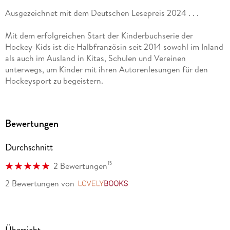
Ausgezeichnet mit dem Deutschen Lesepreis 2024 . . .
Mit dem erfolgreichen Start der Kinderbuchserie der
Hockey-Kids ist die Halbfranzösin seit 2014 sowohl im Inland
als auch im Ausland in Kitas, Schulen und Vereinen
unterwegs, um Kinder mit ihren Autorenlesungen für den
Hockeysport zu begeistern.
Mittlerweile in Englisch, Französisch, Spanisch,
Niederländisch und Portugiesisch übersetzt, erfreuen sich
Bewertungen
Kinder auf der ganzen Welt an den Geschichten der drei
beliebten Hockey-Kids Lena, Max und Lars.
Durchschnitt
Vom Internationalen Hockey Verband FIH mehrfach höchst
15
2 Bewertungen
gelobt, nimmt Sabine Hahn regelmäßig an
Großveranstaltungen wie Europa- und Weltmeisterschaften
2 Bewertungen
von
LovelyBooks
teil, wo sie die Besucherkinder mit einem bunten Mitmach-
Programm und interessanten Meet & Greets teilnehmender
Mannschaften aus aller Welt verzaubert.