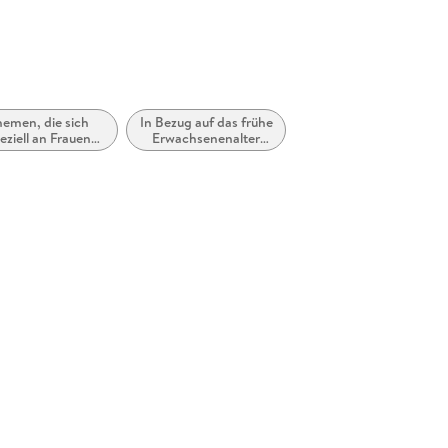
hemen, die sich
In Bezug auf das frühe
eziell an Frauen
Erwachsenenalter
d/oder Mädchen
(New Adult)
richten