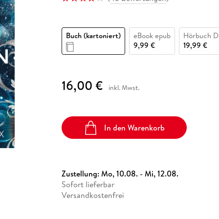
Fremdsprachige Bücher
n Lernhilfen
 Jugendbücher
eiber
Hörbuch Downloads im Bundle
cher
 Vergleich
 Puzzlezubehör
Lernen
New Adult
STABILO
Taschenbücher
hilfen
hriller
 Backen
er
lender
Ratgeber
Buch (kartoniert)
eBook epub
Hörbuch D
op
hriller
Romance
9,99 €
19,99 €
Sachbücher
precher:innen
Science Fiction
16,00 €
inkl. Mwst.
Fremdsprachige Bücher
In den Warenkorb
Zustellung:
Mo, 10.08. - Mi, 12.08.
Sofort lieferbar
Versandkostenfrei