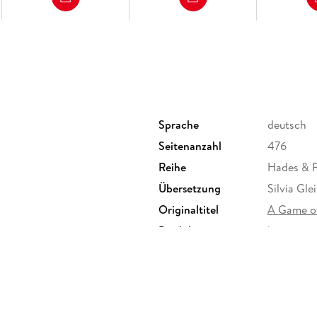
Sprache
deutsch
Seitenanzahl
476
Reihe
Hades & P
Übersetzung
Silvia Gle
Originaltitel
A Game of
Produktart
kartoniert
Größe (L/B/H)
212/136/
Klappenbroschur
ISBN
9783736
r. 6-20, 51063 Köln,
ebbe.de