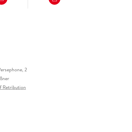
ersephone, 2
ißner
 Retribution
42 mm
319684