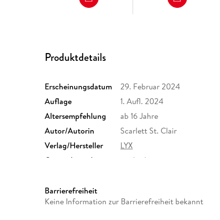
Produktdetails
Erscheinungsdatum
29. Februar 2024
Auflage
1. Aufl. 2024
Altersempfehlung
ab 16 Jahre
Autor/Autorin
Scarlett St. Clair
Verlag/Hersteller
LYX
Originalsprache
englisch
Gewicht
578 g
Sonstiges
Großformatiges Paperback. 
Barrierefreiheit
Keine Information zur Barrierefreiheit bekannt
Herstelleradresse
Bastei Lübbe AG, Schanzenst
produktsicherheit@bastei-lu