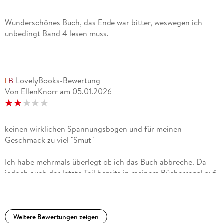
Wunderschönes Buch, das Ende war bitter, weswegen ich
unbedingt Band 4 lesen muss.
LovelyBooks-Bewertung
Von EllenKnorr
am
05.01.2026
keinen wirklichen Spannungsbogen und für meinen
Geschmack zu viel "Smut"
Ich habe mehrmals überlegt ob ich das Buch abbreche. Da
jedoch auch der letzte Teil bereits in meinem Bücherregal auf
mich wartet, habe ich es durchgezogen:Es passiert nicht viel.
Erst auf den letzten paar hundert Seiten könnte man die
Handlung als "spannend" bezeichnen. Die Beziehung
zwischen Persephone und Hades finde ich mittlerweile
Weitere Bewertungen zeigen