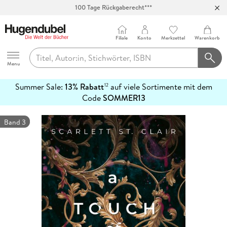
100 Tage Rückgaberecht***
Abholung in über 100 Filialen
Filiale
Konto
Merkzettel
Warenkorb
Hugendubel
Menu
Summer Sale:
13% Rabatt
auf viele Sortimente mit dem
12
mehr
Code
SOMMER13
erfahren
Band 3