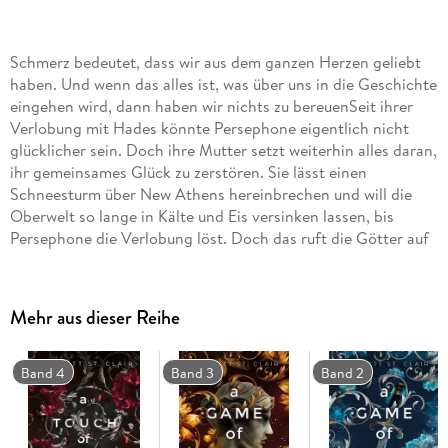
Schmerz bedeutet, dass wir aus dem ganzen Herzen geliebt
haben. Und wenn das alles ist, was über uns in die Geschichte
eingehen wird, dann haben wir nichts zu bereuenSeit ihrer
Verlobung mit Hades könnte Persephone eigentlich nicht
glücklicher sein. Doch ihre Mutter setzt weiterhin alles daran,
ihr gemeinsames Glück zu zerstören. Sie lässt einen
Schneesturm über New Athens hereinbrechen und will die
Oberwelt so lange in Kälte und Eis versinken lassen, bis
Persephone die Verlobung löst. Doch das ruft die Götter auf
den Plan, und Persephones Schicksal liegt plötzlich in den
Händen derer, von denen sie sich eigentlich abgewandt
hatte. Werden die Götter für sie in den Krieg gegen Demeter
Mehr aus dieser Reihe
ziehen? Oder werden sie ihre gefährliche Allianz letztendlich
doch gegen den ungeliebten König der Unterwelt
richten?"Drama, Herzschmerz, tiefe Gefühle: Ich war definitiv
Band 4
Band 3
Band 2
noch nicht bereit für dieses Ende und werde für immer
Heimweh nach der Unterwelt haben!"
LEAHSLITTLEPLEASURESBand 3 der