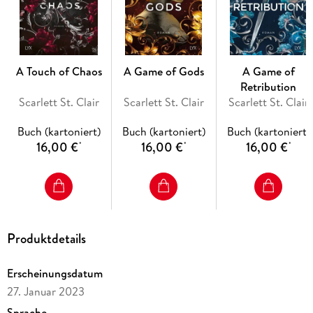
HADES&PERSEPHONE-Trilogie von Bestseller-Autorin
Scarlett St. Clair
A Touch of Chaos
A Game of Gods
A Game of
Retribution
Scarlett St. Clair
Scarlett St. Clair
Scarlett St. Clair
Buch (kartoniert)
Buch (kartoniert)
Buch (kartoniert)
16,00 €
16,00 €
16,00 €
*
*
*
Produktdetails
Erscheinungsdatum
27. Januar 2023
Sprache