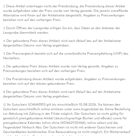
Diese Artikel unterliegen nicht der Preisbindung, die Preisbindung dieser Artikel
2
wurde aufgehoben oder der Preis wurde vom Verlag gesenkt. Die jeweils zutreffende
Alternative wird Ihnen auf der Artikelseite dargestellt. Angaben zu Preissenkungen
beziehen sich auf den vorherigen Preis.
Durch Öffnen der Leseprobe willigen Sie ein, dass Daten an den Anbieter der
3
Leseprobe übermittelt werden.
Der gebundene Preis dieses Artikels wird nach Ablauf des auf der Artikelseite
4
dargestellten Datums vom Verlag angehoben.
Der Preisvergleich bezieht sich auf die unverbindliche Preisempfehlung (UVP) des
5
Herstellers.
Der gebundene Preis dieses Artikels wurde vom Verlag gesenkt. Angaben zu
6
Preissenkungen beziehen sich auf den vorherigen Preis.
Die Preisbindung dieses Artikels wurde aufgehoben. Angaben zu Preissenkungen
7
beziehen sich auf den letzten gebundenen Preis.
Der gebundene Preis dieses Artikels wird nach Ablauf des auf der Artikelseite
8
dargestellten Datums vom Verlag angehoben.
Ihr Gutschein SOMMER13 gilt bis einschließlich 10.08.2026. Sie können den
12
Gutschein ausschließlich online einlösen unter www.hugendubel.de. Keine Bestellung
zur Abholung mit Zahlung in der Filiale möglich. Der Gutschein ist nicht gültig für
gesetzlich preisgebundene Artikel (deutschsprachige Bücher und eBooks) sowie für
preisgebundene Kalender, tolino shine (4016621130466), tolino select und das
Hugendubel Hörbuch Abo. Der Gutschein ist nicht mit anderen Gutscheinen und
Geschenkkarten kombinierbar. Eine Barauszahlung ist nicht möglich. Ein Weiterverkauf