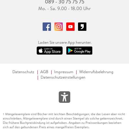
089 - 30 75 75 75
Mo. - Sa. 9.00 - 18.00 Uhr
Laden Sie unsere App herunter.
Datenschutz
AGB
Impressum
Widerrufsbelehrung
Datenschutzeinstellungen
Mängelexemplare sind Bücher mit leichten Beschädigungen, die das Lesen aber nicht
1
einschränken. Mängelexemplare sind durch einen Stempel als solche gekennzeichnet.
Die frühere Buchpreisbindung ist aufgehoben. Angaben zu Preissenkungen beziehen
sich auf den gebundenen Preis eines mangelfreien Exemplars.