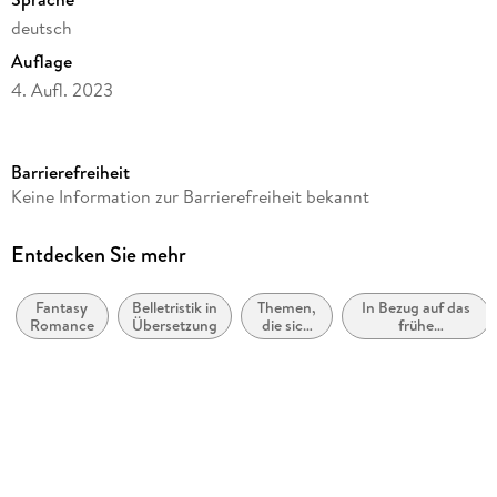
deutsch
Auflage
4. Aufl. 2023
Seitenanzahl
560
Barrierefreiheit
Altersempfehlung
Keine Information zur Barrierefreiheit bekannt
ab 16 Jahre
Reihe
Entdecken Sie mehr
Hades & Persephone, 3
Fantasy
Belletristik in
Themen,
In Bezug auf das
Autor/Autorin
Romance
Übersetzung
die sich
frühe
Scarlett St. Clair
speziell
Erwachsenenalter
an
(New Adult)
Übersetzung
Frauen
und/oder
Silvia Gleißner
Mädchen
richten
Verlag/Hersteller
LYX
Originaltitel