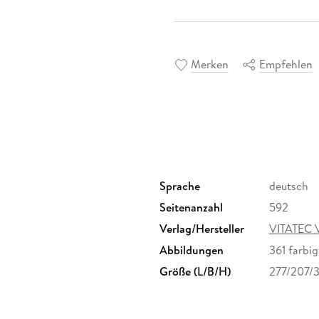
Merken
Empfehlen
Sprache
deutsch
Seitenanzahl
592
Verlag/Hersteller
VITATEC V
Abbildungen
361 farbi
Größe (L/B/H)
277/207/