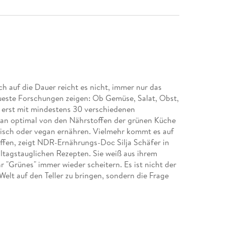
h auf die Dauer reicht es nicht, immer nur das
eueste Forschungen zeigen: Ob Gemüse, Salat, Obst,
 erst mit mindestens 30 verschiedenen
an optimal von den Nährstoffen der grünen Küche
arisch oder vegan ernähren. Vielmehr kommt es auf
ffen, zeigt NDR-Ernährungs-Doc Silja Schäfer in
tagstauglichen Rezepten. Sie weiß aus ihrem
r "Grünes" immer wieder scheitern. Es ist nicht der
elt auf den Teller zu bringen, sondern die Frage
ugt: Mit ihrem Masterplan kann jeder Gemüse und
tag einbauen, dass er die "30 pro Woche" spielend