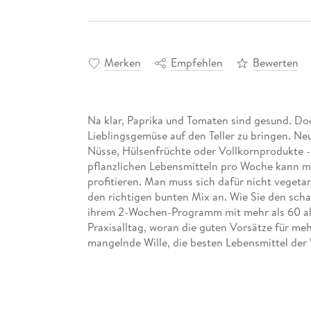
Merken
Empfehlen
Bewerten
Na klar, Paprika und Tomaten sind gesund. Doc
Lieblingsgemüse auf den Teller zu bringen. N
Nüsse, Hülsenfrüchte oder Vollkornprodukte -
pflanzlichen Lebensmitteln pro Woche kann m
profitieren. Man muss sich dafür nicht veget
den richtigen bunten Mix an. Wie Sie den scha
ihrem 2-Wochen-Programm mit mehr als 60 all
Praxisalltag, woran die guten Vorsätze für meh
mangelnde Wille, die besten Lebensmittel der W
nach der Umsetzung. Silja Schäfer ist überze
Co. ganz einfach so zubereiten und in den All
schafft.