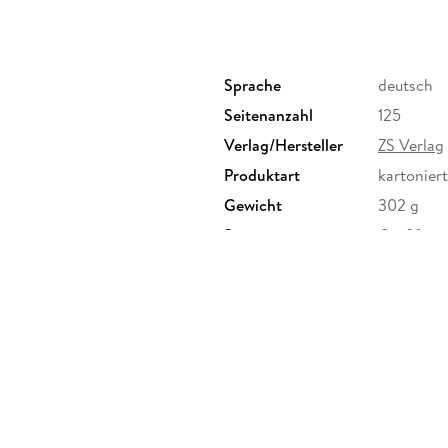
Sprache
deutsch
Seitenanzahl
125
Verlag/Hersteller
ZS Verlag
Produktart
kartoniert
Gewicht
302 g
Sonstiges
Großforma
Herstelleradresse
Edel Ver
kontakt@