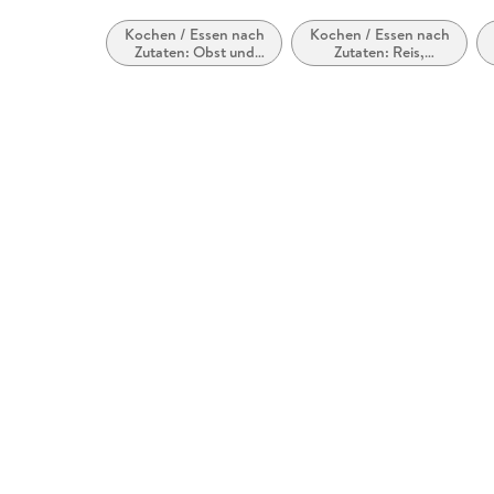
Kochen / Essen nach
Kochen / Essen nach
Zutaten: Obst und
Zutaten: Reis,
Gemüse
Getreide,
Hülsenfrüchte, Nüsse
und Körner