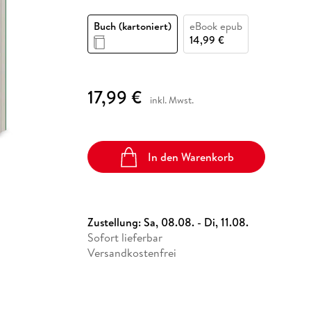
Fremdsprachige Bücher
n Lernhilfen
 Jugendbücher
eiber
Hörbuch Downloads im Bundle
cher
 Vergleich
 Puzzlezubehör
Lernen
New Adult
STABILO
Taschenbücher
Buch (kartoniert)
eBook epub
hilfen
hriller
 Backen
er
lender
Ratgeber
14,99 €
op
hriller
Romance
Sachbücher
17,99 €
precher:innen
inkl. Mwst.
Science Fiction
Fremdsprachige Bücher
In den Warenkorb
Zustellung:
Sa, 08.08. - Di, 11.08.
Sofort lieferbar
Versandkostenfrei