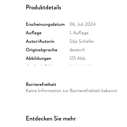
Produktdetails
Erscheinungsdatum
06. Juli 2024
Auflage
1. Auflage
Autor/Autorin
Silja Schäfer
Originalsprache
deutsch
Abbildungen
125 Abb.
Größe (L/B/H)
200/149/13 mm
ISBN
9783965844650
Barrierefreiheit
Keine Information zur Barrierefreiheit bekannt
Entdecken Sie mehr