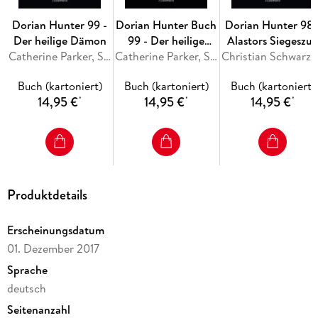
Dorian Hunter 99 -
Dorian Hunter Buch
Dorian Hunter 98 
Der heilige Dämon
99 - Der heilige
Alastors Siegeszu
Catherine Parker, Simon Borner, Dennis Ehrhardt
Dämon
Catherine Parker, Simon Borner, Dario Vandis
Christ
Buch (kartoniert)
Buch (kartoniert)
Buch (kartoniert)
14,95 €
14,95 €
14,95 €
*
*
*
Produktdetails
Erscheinungsdatum
01. Dezember 2017
Sprache
deutsch
Seitenanzahl