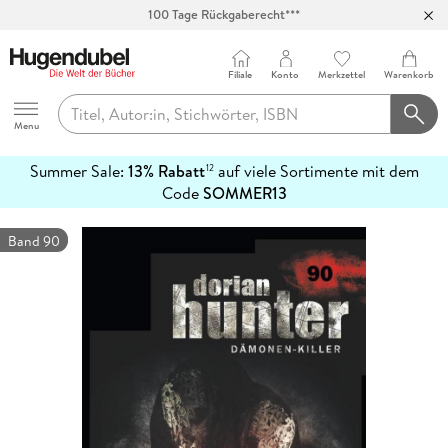
100 Tage Rückgaberecht***
Abholung in über 100 Filialen
Filiale
Konto
Merkzettel
Warenkorb
Hugendubel
Menu
Summer Sale:
13% Rabatt
auf viele Sortimente mit dem
12
mehr
Code
SOMMER13
erfahren
Band 90