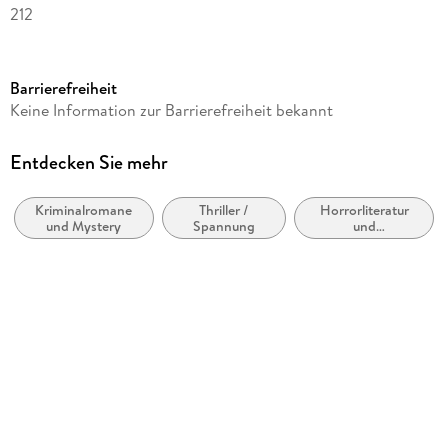
212
Altersempfehlung
ab 13 Jahre
Barrierefreiheit
Reihe
Keine Information zur Barrierefreiheit bekannt
Dorian Hunter, 90
Autor/Autorin
Entdecken Sie mehr
Simon Borner, Susan Schwartz
Kriminalromane
Thriller /
Horrorliteratur
Verlag/Hersteller
und Mystery
Spannung
und
Zaubermond Verlag (E-Book)
Übernatürliches
Produktart
kartoniert
Gewicht
219 g
Größe (L/B/H)
14/126/12 mm
ISBN