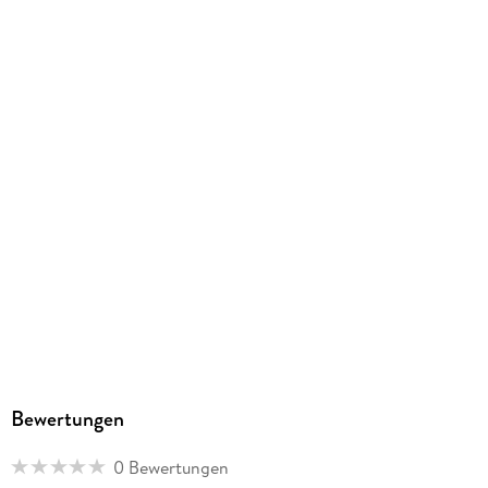
9783962370909
Herstelleradresse
Zaubermond Verlag, Große Str. 65a, 21075 Hamburg,
info@zaubermond.de
Bewertungen
0 Bewertungen