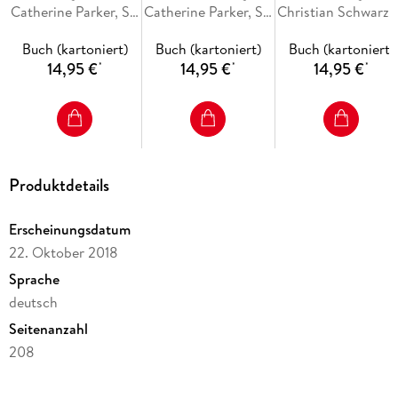
Catherine Parker, Simon Borner, Dennis Ehrhardt
Dämon
Catherine Parker, Simon Borner, Dario Vandis
Christ
Buch (kartoniert)
Buch (kartoniert)
Buch (kartoniert)
14,95 €
14,95 €
14,95 €
*
*
*
Produktdetails
Erscheinungsdatum
22. Oktober 2018
Sprache
deutsch
Seitenanzahl
208
Altersempfehlung