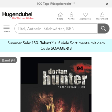
100 Tage Rückgaberecht***
Abholung in über 100 Filialen
Filiale
Konto
Merkzettel
Warenkorb
Hugendubel
Menu
Summer Sale:
13% Rabatt
auf viele Sortimente mit dem
12
mehr
Code
SOMMER13
erfahren
Band 94