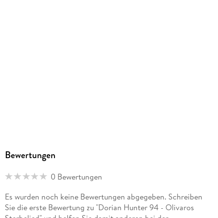
Zaubermond Verlag, Große Str. 65a, 21075 Hamburg,
info@zaubermond.de
Bewertungen
0 Bewertungen
Es wurden noch keine Bewertungen abgegeben. Schreiben
Sie die erste Bewertung zu "Dorian Hunter 94 - Olivaros
Sterbelied" und helfen Sie damit anderen bei der