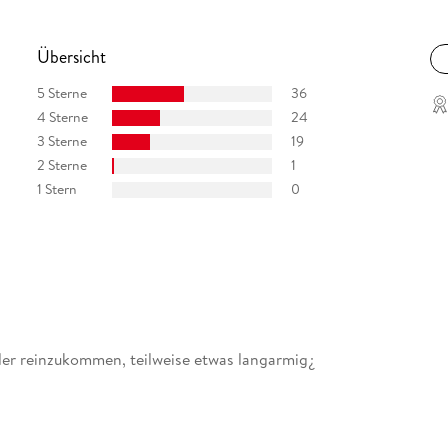
Übersicht
5 Sterne
36
4 Sterne
24
3 Sterne
19
2 Sterne
1
1 Stern
0
der reinzukommen, teilweise etwas langarmig¿