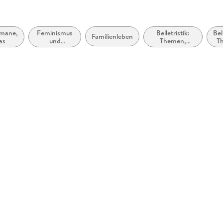
omane,
Feminismus
Belletristik:
Bel
Familienleben
as
und
Themen,
T
feministische
Stoffe, Motive:
S
Theorie
Regionalroman
M
S