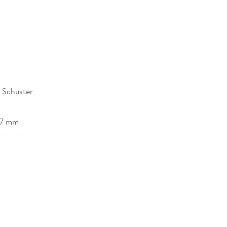
 Schuster
27 mm
anie Schuster:
707447
zehnte: Anna und Eva, verbunden durch ihr tiefes
n schicksalhaftes Geheimnis.