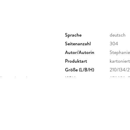
»Alles, was das Herz begehrt«
»Von allem nur das Beste«
Sprache
deutsch
»Freiheit im Angebot«
Seitenanzahl
304
»Wünsche werden wahr«
Autor/Autorin
Stephanie
Produktart
kartoniert
Größe (L/B/H)
210/134/
Entdecken Sie die neue Romanserie von Steph
Klappenbroschur
ISBN
9783596
»Glückstöchter« - Eine Reise durch sechs Jahr
derichstraße 114, 60596
Verständnis zur Natur, aber getrennt durch ei
er Verlag GmbH,
rlage.de
Band 1 »Glückstöchter. Einfach leben«
Band 2 »Glückstöchter. Einfach lieben«