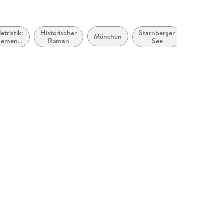
letristik:
Historischer
Starnberger
ca.
München
hemen,
Roman
See
1990
toffe,
bis
otive:
ca.
oziales
1999