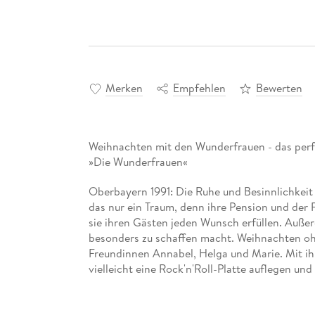
Merken
Empfehlen
Bewerten
Weihnachten mit den Wunderfrauen - das perfek
»Die Wunderfrauen«
Oberbayern 1991: Die Ruhe und Besinnlichkeit
das nur ein Traum, denn ihre Pension und der R
sie ihren Gästen jeden Wunsch erfüllen. Außerd
besonders zu schaffen macht. Weihnachten ohne
Freundinnen Annabel, Helga und Marie. Mit ih
vielleicht eine Rock'n'Roll-Platte auflegen un
Leichtigkeit wird klar: Die Herausforderunge
Die Wunderfrauen-Bestseller-Serie im Überbli