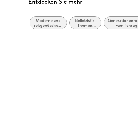
Entdecken Sie mehr
Moderne und
Belletristik:
Generationenr
zeitgenössische
Themen,
Familiensag
Belletristik:
Stoffe,
allgemein und
Motive:
literarisch
Liebe und
Beziehungen