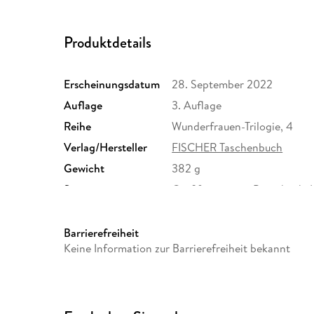
Produktdetails
Erscheinungsdatum
28. September 2022
Auflage
3. Auflage
Reihe
Wunderfrauen-Trilogie, 4
Verlag/Hersteller
FISCHER Taschenbuch
Gewicht
382 g
Sonstiges
Großformatiges Paperback. 
Herstelleradresse
S. Fischer Verlag GmbH, Hed
Frankfurt am Main, S. Fisch
Barrierefreiheit
produktsicherheit@fischerve
Keine Information zur Barrierefreiheit bekannt