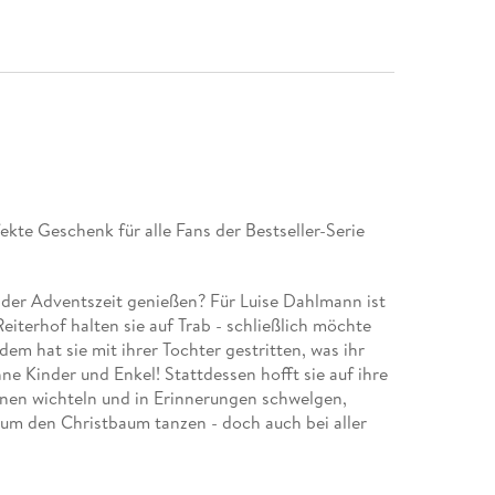
te Geschenk für alle Fans der Bestseller-Serie
 der Adventszeit genießen? Für Luise Dahlmann ist
eiterhof halten sie auf Trab - schließlich möchte
em hat sie mit ihrer Tochter gestritten, was ihr
 Kinder und Enkel! Stattdessen hofft sie auf ihre
nen wichteln und in Erinnerungen schwelgen,
d um den Christbaum tanzen - doch auch bei aller
n des Lebens können sie nur gemeinsam meistern.
ck: